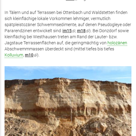
ist
extern)
In Tälern und auf Terrassen bei Ottenbach und Waldstetten finden
sich kleinflächige lokale Vorkommen lehmiger, vermutlich
spätpleistozäner Schwemmsedimente, auf denen Pseudogleye oder
Pararendzinen entwickelt sind (
m15
(Link
,
m18
(Link
). Bei Donzdorf sowie
kleinflächig bei Westhausen treten am Rand der Lauter- bzw.
ist
ist
Jagstaue Terrassenflächen auf, die geringmächtig von
extern)
extern)
holozänen
Abschwemmmassen überdeckt sind (mittel tiefes bis tiefes
Kolluvium
,
m10
(Link
).
ist
extern)