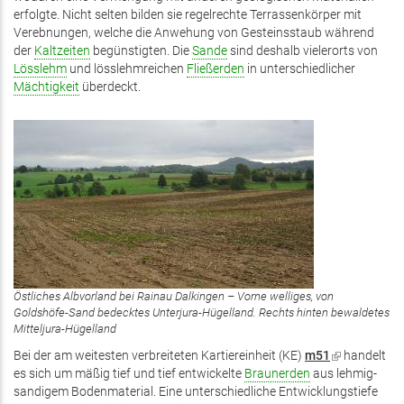
erfolgte. Nicht selten bilden sie regelrechte Terrassenkörper mit
Verebnungen, welche die Anwehung von Gesteinsstaub während
der
Kaltzeiten
begünstigten. Die
Sande
sind deshalb vielerorts von
Lösslehm
und lösslehmreichen
Fließerden
in unterschiedlicher
Mächtigkeit
überdeckt.
Östliches Albvorland bei Rainau Dalkingen – Vorne welliges, von
Goldshöfe-Sand bedecktes Unterjura-Hügelland. Rechts hinten bewaldetes
Mitteljura-Hügelland
Bei der am weitesten verbreiteten Kartiereinheit (KE)
m51
(Link
handelt
es sich um mäßig tief und tief entwickelte
Braunerden
aus lehmig-
ist
sandigem Bodenmaterial. Eine unterschiedliche Entwicklungstiefe
extern)