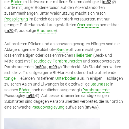
der
Böden
mit teilweise nur mittlerer Solummächtigkeit (
m52
(Link
)
dürfte mit junger Bodenerosion auf den Ackerstandorten
ist
zusammenhängen. Unter Waldnutzung macht sich rasch
extern)
Podsolierung
im Bereich des sehr stark versauerten, mit nur
geringer Pufferkapazität ausgestatteten
Oberbodens
bemerkbar
(
m70
(Link
, podsolige
Braunerde
).
ist
extern)
Auf breiteren Rücken und an schwach geneigten Hängen sind die
Ablagerungen der Goldshöfe-
Sande
oft von mächtigen
lösslehmhaltigen oder lösslehmreichen
Fließerden
(Deck- und
Mittellage) mit
Pseudogley
-
Parabraunerden
und pseudovergleyte
Parabraunerden (
m50
(Link
,
m99
(Link
) überdeckt. Als Staukörper wirken
sich der z. T. dichtgelagerte Bt-Horizont oder örtlich auftretende
ist
ist
tonige
Fließerden im tieferen
extern)
Unterboden
extern)
aus. In einigen Flachlagen
zwischen Aalen und Ellwangen ist die zeitweilige
Staunässe
in
solchen
Böden
noch deutlicher ausgeprägt (
Parabraunerde
-
Pseudogley,
m95
(Link
). Auf besser drainierten sandig-kiesigen
Substraten sind dagegen Parabraunerden verbreitet, die nur örtlich
ist
eine schwache
Pseudovergleyung
extern)
aufweisen (
m94
(Link
).
ist
extern)