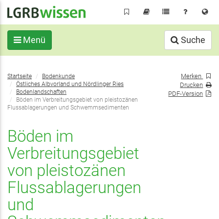
Direkt
zum
Inhalt
Menü
Suche
Sie
Merken
Startseite
Bodenkunde
befinden
Östliches Albvorland und Nördlinger Ries
Drucken
sich
Bodenlandschaften
PDF-Version
Böden im Verbreitungsgebiet von pleistozänen
hier:
Flussablagerungen und Schwemmsedimenten
Böden im
Verbreitungsgebiet
von pleistozänen
Flussablagerungen
und