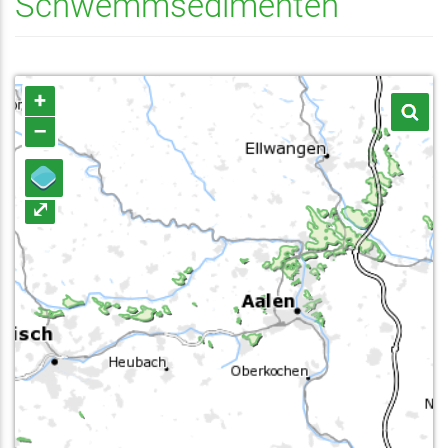
Schwemmsedimenten
+
–
⤢