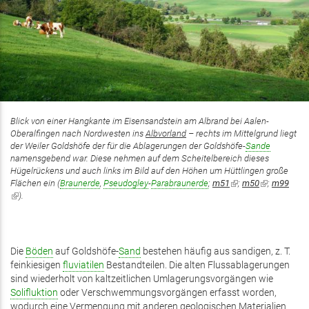
Blick von einer Hangkante im Eisensandstein am Albrand bei Aalen-
Oberalfingen nach Nordwesten ins
Albvorland
– rechts im Mittelgrund liegt
der Weiler Goldshöfe der für die Ablagerungen der Goldshöfe-
Sande
namensgebend war. Diese nehmen auf dem Scheitelbereich dieses
Hügelrückens und auch links im Bild auf den Höhen um Hüttlingen große
Flächen ein (
Braunerde
,
Pseudogley
-
Parabraunerde
;
m51
(Link
;
m50
(Link
;
m99
(Link
).
ist
ist
ist
extern)
extern)
extern)
Die
Böden
auf Goldshöfe-
Sand
bestehen häufig aus sandigen, z. T.
feinkiesigen
fluviatilen
Bestandteilen. Die alten Flussablagerungen
sind wiederholt von kaltzeitlichen Umlagerungsvorgängen wie
Solifluktion
oder Verschwemmungsvorgängen erfasst worden,
wodurch eine Vermengung mit anderen geologischen Materialien