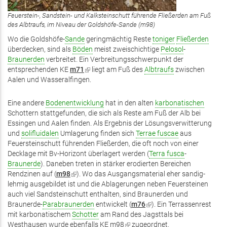
Feuerstein-, Sandstein- und Kalksteinschutt führende Fließerden am Fuß
des Albtraufs, im Niveau der Goldshöfe-Sande (m98)
Wo die Goldshöfe-
Sande
geringmächtig Reste
toniger
Fließerden
überdecken, sind als
Böden
meist zweischichtige
Pelosol
-
Braunerden
verbreitet. Ein Verbreitungsschwerpunkt der
entsprechenden KE
m71
(Link
liegt am Fuß des
Albtraufs
zwischen
Aalen und Wasseralfingen.
ist
extern)
Eine andere
Bodenentwicklung
hat in den alten
karbonatischen
Schottern stattgefunden, die sich als Reste am Fuß der Alb bei
Essingen und Aalen finden. Als Ergebnis der Lösungsverwitterung
und
solifluidalen
Umlagerung finden sich
Terrae fuscae
aus
Feuersteinschutt führenden Fließerden, die oft noch von einer
Decklage mit Bv-Horizont überlagert werden (
Terra fusca
-
Braunerde
). Daneben treten in stärker erodierten Bereichen
Rendzinen auf (
m98
(Link
). Wo das Ausgangsmaterial eher sandig-
lehmig ausgebildet ist und die Ablagerungen neben Feuersteinen
ist
auch viel Sandsteinschutt enthalten, sind Braunerden und
extern)
Braunerde-
Parabraunerden
entwickelt (
m76
(Link
). Ein Terrassenrest
mit karbonatischem
Schotter
am Rand des Jagsttals bei
ist
Westhausen wurde ebenfalls KE
m98
(Link
zugeordnet.
extern)