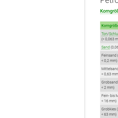
Petr
Korngrö
Korngröß
Ton
/
Schlu
(< 0,063 
Sand
(0,0
Feinsand 
< 0,2 mm)
Mittelsan
< 0,63 mm
Grobsand 
< 2 mm)
Fein- bis M
< 16 mm)
Grobkies 
< 63 mm)