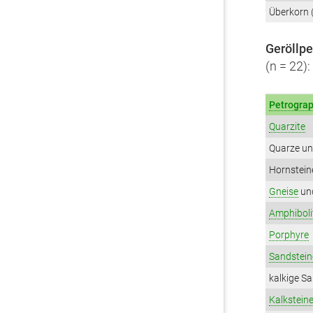
Überkorn 
Geröllp
(n = 22):
Petrograp
Quarzite
Quarze un
Hornstein
Gneise
un
Amphiboli
Porphyre
Sandstein
kalkige S
Kalkstein