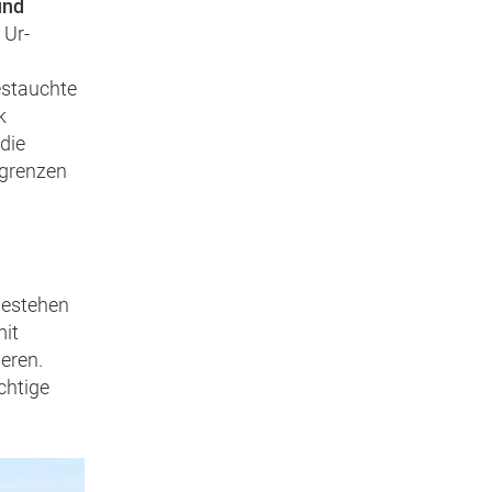
und
 Ur-
estauchte
k
die
grenzen
estehen
mit
eren.
chtige