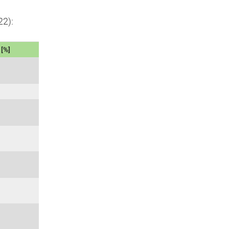
22):
 [%]