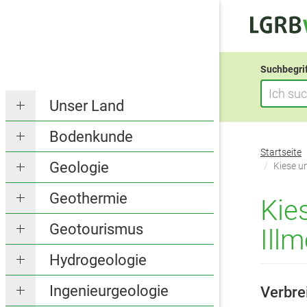
Suchbegri
Unser Land
Bodenkunde
Sie
Startseite
befinden
Geologie
Kiese u
sich
Geothermie
hier:
Kie
Geotourismus
Ill
Hydrogeologie
Ingenieurgeologie
Verbre