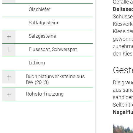
Gefälle 
Deltase
Ölschiefer
Schusse
Sulfatgesteine
Kiesvork
Kiese de
Salzgesteine
gewonnen
zunehme
Flussspat, Schwerspat
den Kie
Lithium
Gest
Buch Naturwerksteine aus
BW (2013)
Die grau
aus san
Rohstoffnutzung
sandigen
Selten t
Nagelfl