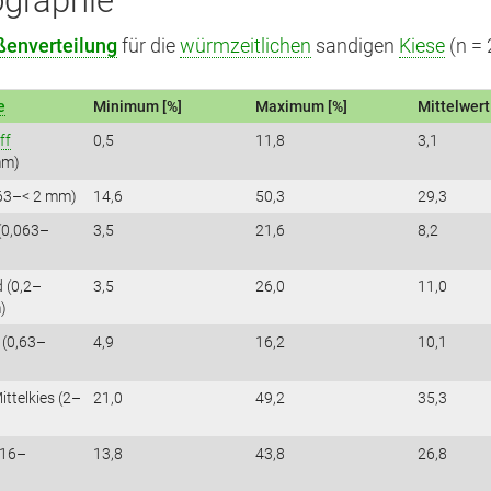
ographie
ßenverteilung
für die
würmzeitlichen
sandigen
Kiese
(n = 
e
Minimum [%]
Maximum [%]
Mittelwert
ff
0,5
11,8
3,1
mm)
63–< 2 mm)
14,6
50,3
29,3
(0,063–
3,5
21,6
8,2
d (0,2–
3,5
26,0
11,0
)
(0,63–
4,9
16,2
10,1
ittelkies (2–
21,0
49,2
35,3
(16–
13,8
43,8
26,8