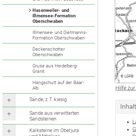
Hasenweiler- und
Illmensee-Formation
Oberschwaben
Illmensee- und Dietmanns-
Formation Oberschwaben
Deckenschotter
Oberschwaben
Gruse aus Heidelberg-
Granit
©
LGRB
Hangschutt auf der Baar-
Hilfe zur
Alb
Sande, z.T. kiesig
Inhal
Sande aus verwitterten
Sandsteinen
L
G
Kalksteine im Oberjura