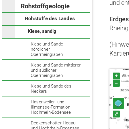
und en
Rohstoffgeologie
Erdges
Rohstoffe des Landes
Rheing
Kiese, sandig
(Hinwei
Kiese und Sande
nördlicher
Kartier
Oberrheingraben
Kiese und Sande mittlerer
und südlicher
+
Oberrheingraben
–
Kiese und Sande des
Neckars
Hasenweiler- und
Illmensee-Formation
Hochrhein-Bodensee
⤢
Deckenschotter Hegau
und Hochrhein-Bodensee