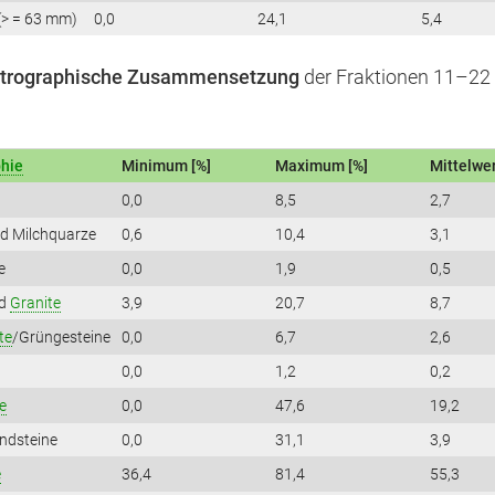
(> = 63 mm)
0,0
24,1
5,4
etrographische Zusammensetzung
der Fraktionen 11–2
hie
Minimum [%]
Maximum [%]
Mittelwer
0,0
8,5
2,7
d Milchquarze
0,6
10,4
3,1
e
0,0
1,9
0,5
d
Granite
3,9
20,7
8,7
te
/Grüngesteine
0,0
6,7
2,6
0,0
1,2
0,2
e
0,0
47,6
19,2
andsteine
0,0
31,1
3,9
e
36,4
81,4
55,3