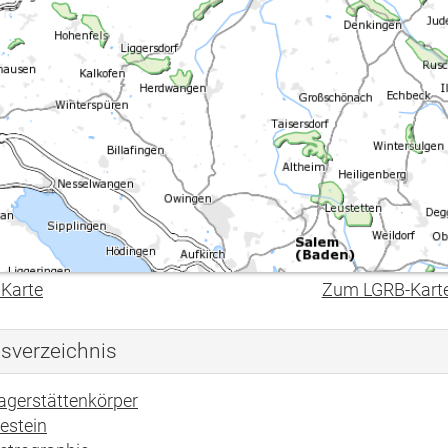
 Karte
Zum LGRB-Kart
tsverzeichnis
agerstättenkörper
estein