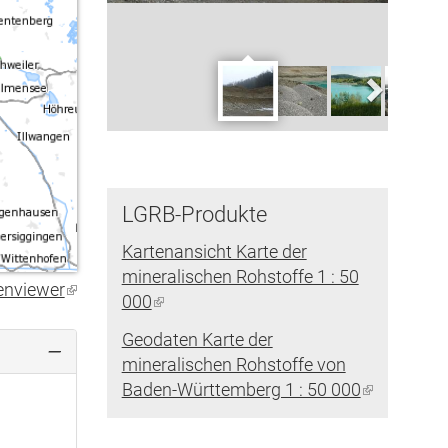
LGRB-Produkte
Kartenansicht Karte der
mineralischen Rohstoffe 1 : 50
enviewer
(Link
000
(Link
ist
ist
Geodaten Karte der
extern)
extern)
mineralischen Rohstoffe von
Baden-Württemberg 1 : 50 000
(Link
ist
extern)