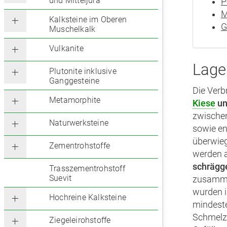
und Mitteljura
P
M
Kalksteine im Oberen
G
Muschelkalk
Vulkanite
Lage
Plutonite inklusive
Ganggesteine
Die Verb
Metamorphite
Kiese
u
zwischen
Naturwerksteine
sowie en
überwie
Zementrohstoffe
werden 
schrägg
Trasszementrohstoff
Suevit
zusamme
wurden 
Hochreine Kalksteine
mindeste
Schmelz
Ziegeleirohstoffe