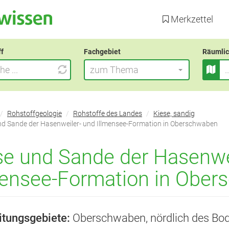
Direkt
zum
Merkzettel
Inhalt
ff
Fachgebiet
Räumlic
zum Thema
Rohstoffgeologie
Rohstoffe des Landes
Kiese, sandig
nd Sande der Hasenweiler- und Illmensee-Formation in Oberschwaben
se und Sande der Hasenwe
mensee-Formation in Obe
itungsgebiete:
Oberschwaben, nördlich des Bod