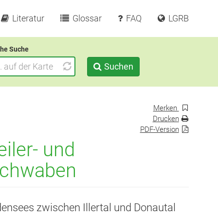
Literatur
Glossar
FAQ
LGRB
he Suche
Suchen
Merken
Drucken
PDF-Version
iler- und
rschwaben
ensees zwischen Illertal und Donautal