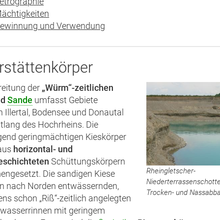
etrographie
ächtigkeiten
ewinnung und Verwendung
rstättenkörper
reitung der
„Würm“-zeitlichen
nd
Sande
umfasst Gebiete
 Illertal, Bodensee und Donautal
tlang des Hochrheins. Die
gend geringmächtigen Kieskörper
aus
horizontal- und
eschichteten
Schüttungskörpern
Rheingletscher-
ngesetzt. Die sandigen Kiese
Niederterrassenschott
in nach Norden entwässernden,
Trocken- und Nassabb
ns schon „Riß“-zeitlich angelegten
wasserrinnen mit geringem