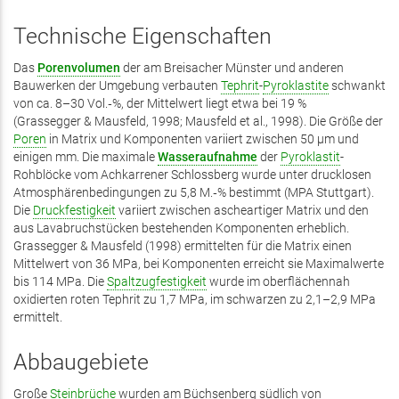
Technische Eigenschaften
Das
Porenvolumen
der am Breisacher Münster und anderen
Bauwerken der Umgebung verbauten
Tephrit
-
Pyroklastite
schwankt
von ca. 8–30 Vol.‑%, der Mittelwert liegt etwa bei 19 %
(Grassegger & Mausfeld, 1998; Mausfeld et al., 1998). Die Größe der
Poren
in Matrix und Komponenten variiert zwischen 50 µm und
einigen mm. Die maximale
Wasseraufnahme
der
Pyroklastit
-
Rohblöcke vom Achkarrener Schlossberg wurde unter drucklosen
Atmosphärenbedingungen zu 5,8 M.‑% bestimmt (MPA Stuttgart).
Die
Druckfestigkeit
variiert zwischen ascheartiger Matrix und den
aus Lavabruchstücken bestehenden Komponenten erheblich.
Grassegger & Mausfeld (1998) ermittelten für die Matrix einen
Mittelwert von 36 MPa, bei Komponenten erreicht sie Maximalwerte
bis 114 MPa. Die
Spaltzugfestigkeit
wurde im oberflächennah
oxidierten roten Tephrit zu 1,7 MPa, im schwarzen zu 2,1–2,9 MPa
ermittelt.
Abbaugebiete
Große
Steinbrüche
wurden am Büchsenberg südlich von