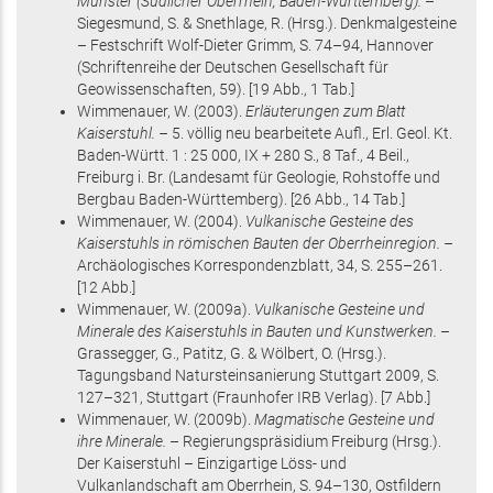
Münster (Südlicher Oberrhein, Baden-Württemberg).
–
Siegesmund, S. & Snethlage, R. (Hrsg.)
.
Denkmalgesteine
– Festschrift Wolf-Dieter Grimm
,
S. 74–94
, Hannover
(Schriftenreihe der Deutschen Gesellschaft für
Geowissenschaften, 59)
.
[19 Abb., 1 Tab.]
Wimmenauer, W.
(2003)
.
Erläuterungen zum Blatt
Kaiserstuhl. –
5. völlig neu bearbeitete Aufl.,
Erl. Geol. Kt.
Baden-Württ. 1 : 25 000,
IX + 280 S.
, 8 Taf., 4 Beil.
,
Freiburg i. Br.
(Landesamt für Geologie, Rohstoffe und
Bergbau Baden-Württemberg)
.
[26 Abb., 14 Tab.]
Wimmenauer, W.
(2004)
.
Vulkanische Gesteine des
Kaiserstuhls in römischen Bauten der Oberrheinregion. –
Archäologisches Korrespondenzblatt,
34
,
S. 255–261
.
[12 Abb.]
Wimmenauer, W.
(2009
a
)
.
Vulkanische Gesteine und
Minerale des Kaiserstuhls in Bauten und Kunstwerken.
–
Grassegger, G., Patitz, G. & Wölbert, O. (Hrsg.)
.
Tagungsband Natursteinsanierung Stuttgart 2009
,
S.
127–321
, Stuttgart
(Fraunhofer IRB Verlag)
.
[7 Abb.]
Wimmenauer, W.
(2009
b
)
.
Magmatische Gesteine und
ihre Minerale.
– Regierungspräsidium Freiburg (Hrsg.)
.
Der Kaiserstuhl – Einzigartige Löss- und
Vulkanlandschaft am Oberrhein
,
S. 94–130
, Ostfildern