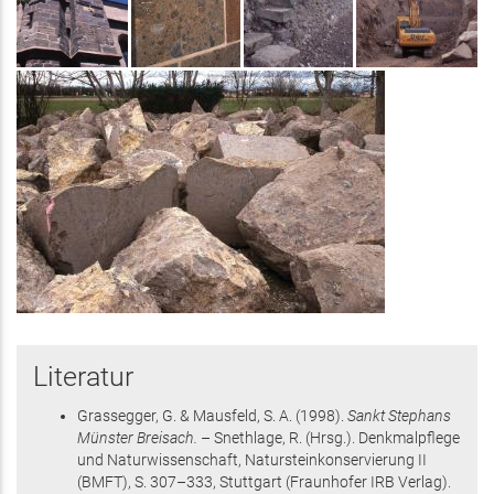
Literatur
Grassegger, G. & Mausfeld, S. A.
(1998)
.
Sankt Stephans
Münster Breisach.
– Snethlage, R. (Hrsg.)
.
Denkmalpflege
und Naturwissenschaft, Natursteinkonservierung II
(BMFT)
,
S. 307–333
, Stuttgart
(Fraunhofer IRB Verlag)
.