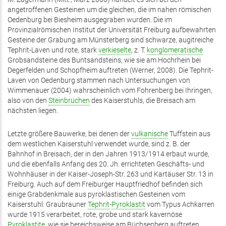
angetroffenen Gesteinen um die gleichen, die im nahen römischen
Oedenburg bei Biesheim ausgegraben wurden. Die im
Provinzialrömischen Institut der Universität Freiburg aufbewahrten
Gesteine der Grabung am Münsterberg sind schwarze, augitreiche
Tephrit-Laven und rote, stark
verkieselte
, z. T.
konglomeratische
Grobsandsteine des Buntsandsteins, wie sie am Hochrhein bei
Degerfelden und Schopfheim auftreten (Werner, 2008). Die Tephrit-
Laven von Oedenburg stammen nach Untersuchungen von
Wimmenauer (2004) wahrscheinlich vom Fohrenberg bei Ihringen,
also von den
Steinbrüchen
des Kaiserstuhls, die Breisach am
nächsten liegen.
Letzte größere Bauwerke, bei denen der
vulkanische
Tuffstein aus
dem westlichen Kaiserstuhl verwendet wurde, sind z. B. der
Bahnhof in Breisach, der in den Jahren 1913/1914 erbaut wurde,
und die ebenfalls Anfang des 20. Jh. errichteten Geschäfts- und
Wohnhäuser in der Kaiser-Joseph-Str. 263 und Kartäuser Str. 13 in
Freiburg. Auch auf dem Freiburger Hauptfriedhof befinden sich
einige Grabdenkmale aus pyroklastischen Gesteinen vom
Kaiserstuhl: Graubrauner
Tephrit
-
Pyroklastit
vom Typus Achkarren
wurde 1915 verarbeitet, rote, grobe und stark kavernöse
Pyroklastite
, wie sie bereichsweise am Büchsenberg auftreten,