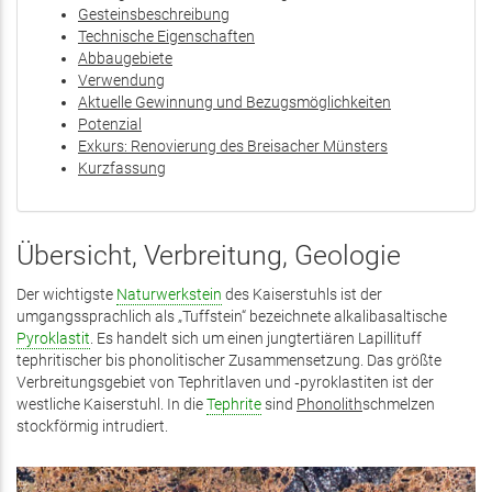
Gesteinsbeschreibung
Technische Eigenschaften
Abbaugebiete
Verwendung
Aktuelle Gewinnung und ­Bezugsmöglichkeiten
Potenzial
Exkurs: Renovierung des Breisacher Münsters
Kurzfassung
Übersicht, Verbreitung, Geologie
Der wichtigste
Naturwerkstein
des Kaiserstuhls ist der
umgangssprachlich als „Tuffstein“ bezeichnete alkalibasaltische
Pyroklastit
. Es handelt sich um einen jungtertiären Lapillituff
tephritischer bis phonolitischer Zusammensetzung. Das größte
Verbreitungsgebiet von Tephritlaven und ‑pyroklastiten ist der
westliche Kaiserstuhl. In die
Tephrite
sind
Phonolith
schmelzen
stockförmig intrudiert.