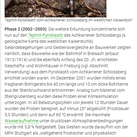
Tephrit-Pyroklastit vom Achkarrener Schlossberg im westlichen Kaiserstuhl
Phase
2 (2002–2003)
: Die weitere Erkundung konzentrierte sich
nun auf den
Tephrit
-
Pyroklastit
des Achkarrener Schlossbergs (s.
geologische Karte des westlichen Kaiserstuhls).
Geländebegehungen und Gesteinsvergleiche an Bauwerken zeigten
nämlich, dass Bauwerke wie der Bahnhof in Breisach (erbaut
1913/1914) und die ebenfalls Anfang des 20. Jh. errichteten
Geschäfts- und Wohnhäuser in Freiburg (vgl. Abschnitt:
Verwendung) aus dem Pyroklastit vom Achkarrener Schlossberg
errichtet worden waren. Im Dezember 2001 wurden mittels eines
tragbaren Bohrgeräts bis 40 cm lange und 10 cm dicke Bohrkerne
aus der Steinbruchwand entnommen. Analog zum Material vom
Steingrubenberg wurden diese Proben einer Klimasimulation
unterzogen: In 45 Belastungszyklen von jeweils 12 Stunden Dauer
wurden die Proben beregnet, auf minus 20° abgekühlt (Frostdauer:
5,5 Stunden) und dann auf 60 °C erwärmt. Die maximale
Wasseraufnahme
unter drucklosen Atmosphärenbedingungen
wurde mit 5,8 % festgestellt. Das Gestein wurde daraufhin von der
MPA Stuttgart als „weitgehend frostsicher und physikalisch