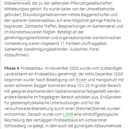
Elsbeerenwald, der zu den seltensten Pflanzengesellschaften
Mitteleuropas gehört. Es wurde daher von der Umweltbehörde
gefordert, Erkundungsmaßnahmen mittels Baggerschürfen und
den späteren Gesteinsabbau auf eine möglichst geringe Fläche zu
begrenzen. Zahlreiche Treffen, Besprechungen im Gemeinderat und
im Münsterbauverein folgten. Beteiligt an der
genehmigungsrechtlichen und organisatorischen wie technischen
Vorbereitung waren insgesamt 11 Parteien (Auftraggeber,
Gemeinde, Genehmigungsbehörden, Gutachter, Forst,
Abbaufirmen).
Phase
4
: Probeabbau: Im November 2003 wurde vom zuständigen
Landratsamt ein Probeabbau genehmigt, der Mitte Dezember 2003
begonnen wurde. Nach Beseitigung von
Boden
und Hangschutt mit
einem schweren Bagger konnte ein etwa 10 x 20 m großer Bereich
mit geeignet erscheinendem Gesteinsmaterial festgestellt werden,
andere Bereiche im freigelegten Bereich schieden aus. Großproben
für gesteinsphysikalische Untersuchungen und für die
versuchsweise Bearbeitung durch einen Steinmetzbetrieb wurden
entnommen. Danach wurde vom
LGRB
eine rohstoffgeologische
Beurteilung des viertägigen Probeabbaus am Achkarrener
Schlossberg vorgelegt, in dem auch die günstigste Abbaumethode