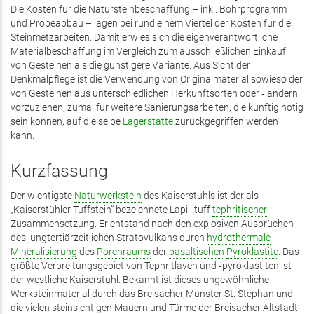
Die Kosten für die Natursteinbeschaffung – inkl. Bohrprogramm
und Probeabbau – lagen bei rund einem Viertel der Kosten für die
Steinmetzarbeiten. Damit erwies sich die eigenverantwortliche
Materialbeschaffung im Vergleich zum ausschließlichen Einkauf
von Gesteinen als die günstigere Variante. Aus Sicht der
Denkmalpflege ist die Verwendung von Original­material sowieso der
von Gesteinen aus unterschiedlichen Herkunftsorten oder ‑ländern
vorzuziehen, zumal für weitere Sanierungsarbeiten, die künftig nötig
sein können, auf die selbe
Lagerstätte
zurückgegriffen werden
kann.
Kurzfassung
Der wichtigste
Naturwerkstein
des Kaiserstuhls ist der als
„Kaiserstühler Tuffstein“ bezeichnete Lapillituff
tephritischer
Zusammensetzung. Er entstand nach den explosiven Ausbrüchen
des jungtertiärzeitlichen Stratovulkans durch
hydrothermale
Mineralisierung
des
Porenraums
der
basaltischen
Pyroklastite
. Das
größte Verbreitungsgebiet von Tephritlaven und ‑pyroklastiten ist
der westliche Kaiserstuhl. Bekannt ist dieses ungewöhnliche
Werksteinmaterial durch das Breisacher Münster St. Stephan und
die vielen steinsichtigen Mauern und Türme der Breisacher Altstadt.