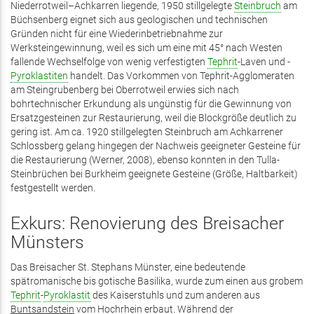
Niederrotweil–Achkarren liegende, 1950 stillgelegte
Steinbruch
am
Büchsenberg eignet sich aus geologischen und technischen
Gründen nicht für eine Wiederinbetriebnahme zur
Werksteingewinnung, weil es sich um eine mit 45° nach Westen
fallende Wechselfolge von wenig verfestigten
Tephrit
-Laven und -
Pyroklastiten
handelt. Das Vorkommen von Tephrit-Agglomeraten
am Steingrubenberg bei Oberrotweil erwies sich nach
bohrtechnischer Erkundung als ungünstig für die Gewinnung von
Ersatzgesteinen zur Restaurierung, weil die Blockgröße deutlich zu
gering ist. Am ca. 1920 stillgelegten Steinbruch am Achkarrener
Schlossberg gelang hingegen der Nachweis geeigneter Gesteine für
die Restaurierung (Werner, 2008), ebenso konnten in den Tulla-
Steinbrüchen bei Burkheim geeignete Gesteine (Größe, Haltbarkeit)
festgestellt werden.
Exkurs: Renovierung des Breisacher
Münsters
Das Breisacher St. Stephans Münster, eine bedeutende
spätromanische bis gotische Basilika, wurde zum einen aus grobem
Tephrit
-
Pyroklastit
des Kaiserstuhls und zum anderen aus
Buntsandstein
vom Hochrhein erbaut. Während der