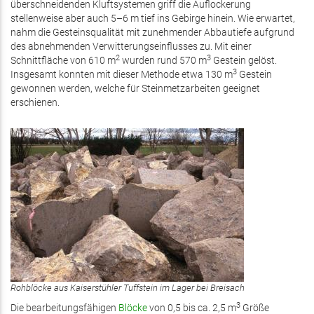
überschneidenden Kluftsystemen griff die Auflockerung
stellenweise aber auch 5–6 m tief ins Gebirge hinein. Wie erwartet,
nahm die Gesteinsqualität mit zunehmender Abbautiefe aufgrund
des abnehmenden Verwitterungseinflusses zu. Mit einer
2
3
Schnittfläche von 610 m
wurden rund 570 m
Gestein gelöst.
3
Insgesamt konnten mit dieser Methode etwa 130 m
Gestein
gewonnen werden, welche für Steinmetzarbeiten geeignet
erschienen.
Rohblöcke aus Kaiserstühler Tuffstein im Lager bei Breisach
3
Die bearbeitungsfähigen
Blöcke
von 0,5 bis ca. 2,5 m
Größe