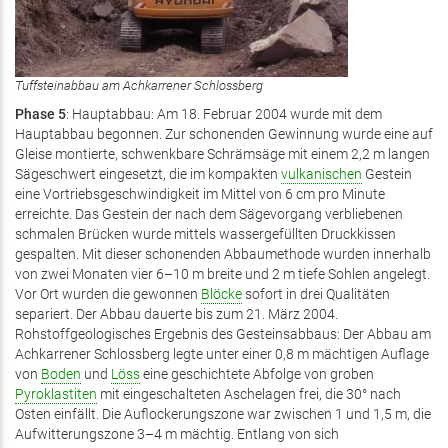
Tuffsteinabbau am Achkarrener Schlossberg
Phase
5
: Hauptabbau: Am 18. Februar 2004 wurde mit dem
Hauptabbau begonnen. Zur schonenden Gewinnung wurde eine auf
Gleise montierte, schwenkbare Schrämsäge mit einem 2,2 m langen
Sägeschwert eingesetzt, die im kompakten
vulkanischen
Gestein
eine Vortriebsgeschwindigkeit im Mittel von 6 cm pro Minute
erreichte. Das Gestein der nach dem Sägevorgang verbliebenen
schmalen Brücken wurde mittels wassergefüllten Druckkissen
gespalten. Mit dieser schonenden Abbaumethode wurden innerhalb
von zwei Monaten vier 6–10 m breite und 2 m tiefe Sohlen angelegt.
Vor Ort wurden die gewonnen
Blöcke
sofort in drei Qualitäten
separiert. Der Abbau dauerte bis zum 21. März 2004.
Rohstoffgeologisches Ergebnis des Gesteinsabbaus: Der Abbau am
Achkarrener Schlossberg legte unter einer 0,8 m mächtigen Auflage
von
Boden
und
Löss
eine geschichtete Abfolge von groben
Pyroklastiten
mit eingeschalteten Aschelagen frei, die 30° nach
Osten einfällt. Die Auflockerungszone war zwischen 1 und 1,5 m, die
Aufwitterungszone 3–4 m mächtig. Entlang von sich