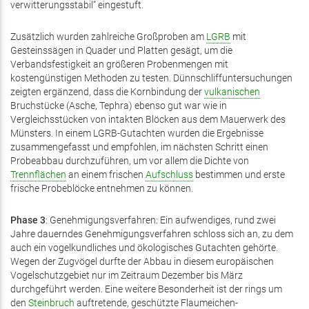
verwitterungsstabil“ eingestuft.
Zusätzlich wurden zahlreiche Großproben am
LGRB
mit
Gesteinssägen in Quader und Platten gesägt, um die
Verbandsfestigkeit an größeren Probenmengen mit
kostengünstigen Methoden zu testen. Dünnschliffuntersuchungen
zeigten ergänzend, dass die Kornbindung der
vulkanischen
Bruchstücke (Asche, Tephra) ebenso gut war wie in
Vergleichsstücken von intakten Blöcken aus dem Mauerwerk des
Münsters. In einem LGRB-Gutachten wurden die Ergebnisse
zusammengefasst und empfohlen, im nächsten Schritt einen
Probeabbau durchzuführen, um vor allem die Dichte von
Trennflächen
an einem frischen
Aufschluss
bestimmen und erste
frische Probeblöcke entnehmen zu können.
Phase
3
: Genehmigungsverfahren: Ein aufwendiges, rund zwei
Jahre dauerndes Genehmigungsverfahren schloss sich an, zu dem
auch ein vogelkundliches und ökologisches Gutachten gehörte.
Wegen der Zugvögel durfte der Abbau in diesem europäischen
Vogelschutzgebiet nur im Zeitraum Dezember bis März
durchgeführt werden. Eine weitere Besonderheit ist der rings um
den
Steinbruch
auftretende, geschützte Flaumeichen-