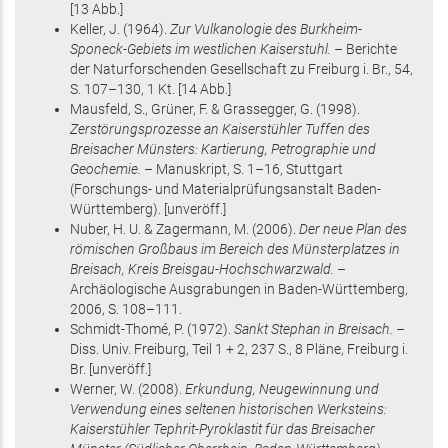
[13 Abb.]
Keller, J.
(1964)
.
Zur Vulkanologie des Burkheim-
Sponeck-Gebiets im westlichen Kaiserstuhl. –
Berichte
der Naturforschenden Gesellschaft zu Freiburg i. Br.,
54
,
S. 107–130
, 1 Kt
.
[14 Abb.]
Mausfeld, S., Grüner, F. & Grassegger, G.
(1998)
.
Zerstörungsprozesse an Kaiserstühler Tuffen des
Breisacher Münsters: Kartierung, Petrographie und
Geochemie.
– Manuskript,
S. 1–16
, Stuttgart
(Forschungs- und Materialprüfungsanstalt Baden-
Württemberg)
.
[unveröff.]
Nuber, H. U. & Zagermann, M.
(2006)
.
Der neue Plan des
römischen Großbaus im Bereich des Münsterplatzes in
Breisach, Kreis Breisgau-Hochschwarzwald. –
Archäologische Ausgrabungen in Baden-Württemberg,
2006
,
S. 108–111
.
Schmidt-Thomé, P.
(1972)
.
Sankt Stephan in Breisach. –
Diss. Univ. Freiburg,
Teil 1 + 2
,
237 S.
, 8 Pläne
, Freiburg i.
Br
.
[unveröff.]
Werner, W.
(2008)
.
Erkundung, Neugewinnung und
Verwendung eines seltenen historischen Werksteins:
Kaiserstühler Tephrit-Pyroklastit für das Breisacher