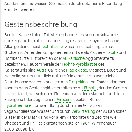
Ausdehnung aufweisen. Sie müssen durch detaillierte Erkundung
ermittelt werden.
Gesteinsbeschreibung
Bei den Kaiserstühler Tuffsteinen handelt es sich um schwarze,
dunkelgraue bis rötlich braune, plagioklasreiche, pyroklastische
Alkaligesteine meist
tephritischer
Zusammensetzung. Je nach
Größe und Anteil der Komponenten sind sie als Aschen-,
Lapilli
- und
Bombentuffe, Tuffbrekzien oder
vulkanische
Agglomerate zu
bezeichnen. Hauptminerale der
Tephrit
-
Pyroklastite
des
Kaiserstuhls sind
Augit
, Ca-reiche
Plagioklase
, Magnetit, Leucit und
Nephelin, selten tritt Olivin auf. Die feinkristalline, blasenreiche
Grundmasse besteht vor allem aus
Plagioklas
und Foiden, daneben
können noch Gesteinsgläser erhalten sein.
Hämatit
, der das Gestein
rostrot färbt, hat sich oberflächennah aus dem Magnetit und dem
Eisengehalt der augitischen
Pyroxene
gebildet. Bei der
hydrothermalen
Umwandlung durch im heißen Vulkan
vagabundierende Wässer und durch
Verwitterung
der vulkanischen
Gläser in der Matrix sind vor allem Karbonate und Zeolithe wie
Chabasit und Phillipsit entstanden (Keller, 1964; Wimmenauer,
2003, 2009a, b).