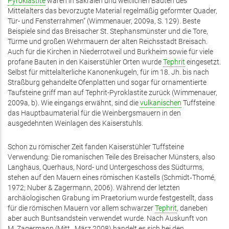
Pyroklastite
waren in sakralen und weltlichen Bauten des
Mittelalters das bevorzugte Material regelmäßig geformter Quader,
Tür- und Fensterrahmen“ (Wimmenauer, 2009a, S. 129). Beste
Beispiele sind das Breisacher St. Stephansmünster und die Tore,
Türme und großen Wehrmauern der alten Reichsstadt Breisach.
Auch für die Kirchen in Niederrotweil und Burkheim sowie für viele
profane Bauten in den Kaiserstühler Orten wurde
Tephrit
eingesetzt.
Selbst für mittelalterliche Kanonenkugeln, für im 18. Jh. bis nach
Straßburg gehandelte Ofenplatten und sogar für ornamentierte
Taufsteine griff man auf Tephrit-Pyroklastite zurück (Wimmenauer,
2009a, b). Wie eingangs erwähnt, sind die
vulkanischen
Tuffsteine
das Hauptbaumaterial für die Weinbergsmauern in den
ausgedehnten Weinlagen des Kaiserstuhls.
Schon zu römischer Zeit fanden Kaiserstühler Tuffsteine
Verwendung: Die romanischen Teile des Breisacher Münsters, also
Langhaus, Querhaus, Nord- und Untergeschoss des Südturms,
stehen auf den Mauern eines römischen Kastells (Schmidt‑Thomé,
1972; Nuber & Zagermann, 2006). Während der letzten
archäologischen Grabung im Praetorium wurde festgestellt, dass
für die römischen Mauern vor allem schwarzer
Tephrit
, daneben
aber auch Buntsandstein verwendet wurde. Nach Auskunft von
M. Zagermann (Mitt., März 2008) handelt es sich bei den