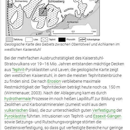
Geologische Karte des Gebiets zwischen Oberrotweil und Achkarren im
westlichen Kaiserstuhl
Bei der mehrfachen Ausbruchstätigkeit des Kaiserstuhl-
Stratovulkans vor 19–16 Mio. Jahren entstanden mächtige Decken
aus
Tephrit
-Pyroklastiten und Laven; die geologische Karte zeigt
den westlichen Kaiserstuhl, in dem die meisten Tephritsteinbrüche
zu finden sind. Die nach
Erosion
verbliebene maximale
Restmächtigkeit der Tephritdecken beträgt heute noch ca. 150 m
(Wimmenauer, 2003). Nach der Ablagerung kam es durch
hydrothermale
Prozesse im noch heißen ­Lapillituff zur Bildung von
Zeolithen und Karbonatmineralen (zumeist wohl aus dem
vulkanischen
Glas), die zur unterschiedlich guten
Verfestigung
der
Pyroklastite
führten. Intrusionen von Tephrit- und
Essexit
-
Gängen
sowie Setzungs- und Rutschungsvorgänge störten die
Gesteinsverfestigung, so dass gut verfestigte Bereiche nur geringe