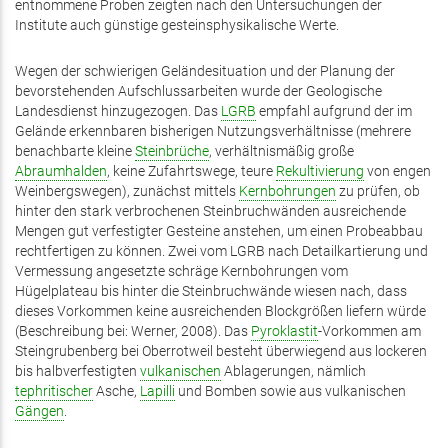
entnommene Proben zeigten nach den Untersuchungen der
Institute auch günstige gesteinsphysikalische Werte.
Wegen der schwierigen Geländesituation und der Planung der
bevorstehenden Aufschlussarbeiten wurde der Geologische
Landesdienst hinzugezogen. Das
LGRB
empfahl aufgrund der im
Gelände erkennbaren bisherigen Nutzungsverhältnisse (mehrere
benachbarte kleine
Steinbrüche
, verhältnismäßig große
Abraumhalden
, keine Zufahrtswege, teure
Rekultivierung
von engen
Weinbergswegen), zunächst mittels
Kernbohrungen
zu prüfen, ob
hinter den stark verbrochenen Steinbruchwänden ausreichende
Mengen gut verfestigter Gesteine anstehen, um einen Probeabbau
rechtfertigen zu können. Zwei vom LGRB nach Detailkartierung und
Vermessung angesetzte schräge Kernbohrungen vom
Hügelplateau bis hinter die Steinbruchwände wiesen nach, dass
dieses Vorkommen keine ausreichenden Blockgrößen liefern würde
(Beschreibung bei: Werner, 2008). Das
Pyroklastit
-Vorkommen am
Steingrubenberg bei Oberrotweil besteht überwiegend aus lockeren
bis halbverfestigten
vulkanischen
Ablagerungen, nämlich
tephritischer
Asche,
Lapilli
und Bomben sowie aus vulkanischen
Gängen
.