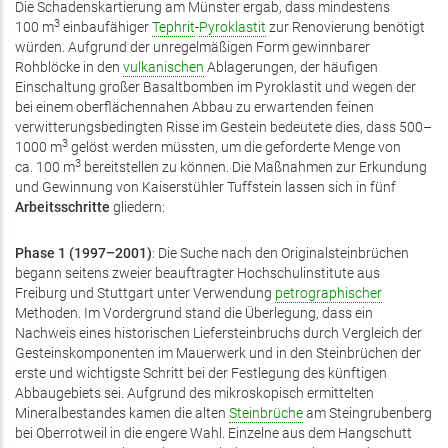
Die Schadenskartierung am Münster ergab, dass mindestens
3
100 m
einbaufähiger
Tephrit
-
Pyroklastit
zur Renovierung benötigt
würden. Aufgrund der unregelmäßigen Form gewinnbarer
Rohblöcke in den
vulkanischen
Ablagerungen, der häufigen
Einschaltung großer Basaltbomben im Pyroklastit und wegen der
bei einem oberflächennahen Abbau zu erwartenden feinen
verwitterungsbedingten Risse im Gestein bedeutete dies, dass 500–
3
1000 m
gelöst werden müssten, um die geforderte Menge von
3
ca. 100 m
bereitstellen zu können. Die Maßnahmen zur Erkundung
und Gewinnung von Kaiserstühler Tuffstein lassen sich in fünf
Arbeitsschritte
gliedern:
Phase
1 (1997–2001)
: Die Suche nach den Originalsteinbrüchen
begann seitens zweier beauftragter Hochschulinstitute aus
Freiburg und Stuttgart unter Verwendung
petrographischer
Methoden. Im Vordergrund stand die Überlegung, dass ein
Nachweis eines historischen Liefersteinbruchs durch Vergleich der
Gesteinskomponenten im Mauerwerk und in den Steinbrüchen der
erste und wichtigste Schritt bei der Festlegung des künftigen
Abbaugebiets sei. Aufgrund des mikroskopisch ermittelten
Mineralbestandes kamen die alten
Steinbrüche
am Steingrubenberg
bei Oberrotweil in die engere Wahl. Einzelne aus dem Hangschutt