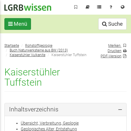
Direkt
zum
Inhalt
Menü
Suche
Sie
Merken
Startseite
Rohstoffgeologie
befinden
Buch Naturwerksteine aus BW (2013)
Drucken
sich
Kaiserstühler Vulkanite
Kaiserstühler Tuffstein
PDF-Version
hier:
Kaiserstühler
Tuffstein
Inhaltsverzeichnis
Übersicht, Verbreitung, Geologie
Geologisches Alter, Entstehung