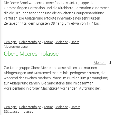
Die Obere Brackwassermolasse fasst als Untergruppe die
Grimmelfingen-Formation und die Kirchberg-Formation zusammen,
die die Graupensandrinne und die erweiterte Graupensandrinne
verfüllen. Die Ablagerung erfolgte innerhalb eines sehr kurzen
Zeitabschnitts, dem jüngsten Ottnangium, etwa von 17,4 bis...
Geologie
›
Schichtenfolge
›
Tertiär
›
Molasse
›
Obere
Meeresmolasse
Obere Meeresmolasse
Merken
Zur Untergruppe Obere Meeresmolasse zählen alle marinen
Ablagerungen und Küstensedimente, inkl. pedogene Krusten, die
während der zweiten marinen Phase im Burdigalium (Ottnangium)
zur Ablagerung kamen. Die Sandsteine sind im gesamten
Voralpenland in großer Mächtigkeit vorhanden. Aufgrund der...
Geologie
›
Schichtenfolge
›
Tertiär
›
Molasse
›
Untere
Süßwassermolasse