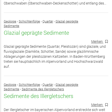
Oberschwaben (Oberschwaben-Deckenschotter) und entlang des...
Geologie
›
Schichtenfolge
›
Quartär
›
Glazial geprägte
Sedimente
Glazial geprägte Sedimente
Merken
Glazial geprägte Sedimente (Quartär, Pleistozän) sind glaziale, und
fluvioglaziale (Diamikte, Schotter, Sande) sowie glazilimnische
Ablagerungen der pleistozänen Kaltzeiten. In Baden-Württemberg
treten sie hauptsächlich im Alpenvorland und Hochschwarzwald
auf.
Geologie
›
Schichtenfolge
›
Quartär
›
Glazial geprägte
Sedimente
›
Sedimente des Illergletschers
Sedimente des Illergletschers
Merken
Der Illergletscher im bayerischen Alpenvorland erstreckte sich weit