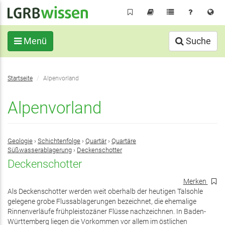
Direkt
zum
Inhalt
Menü
Suche
Sie
Startseite
Alpenvorland
befinden
sich
Alpenvorland
hier:
Geologie
›
Schichtenfolge
›
Quartär
›
Quartäre
Süßwasserablagerung
›
Deckenschotter
Deckenschotter
Merken
Als Deckenschotter werden weit oberhalb der heutigen Talsohle
gelegene grobe Flussablagerungen bezeichnet, die ehemalige
Rinnenverläufe frühpleistozäner Flüsse nachzeichnen. In Baden-
Württemberg liegen die Vorkommen vor allem im östlichen