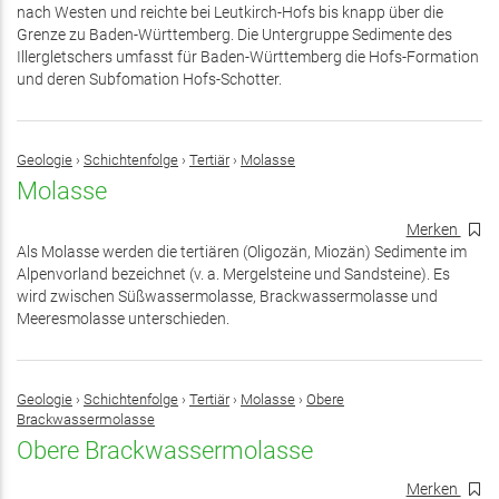
nach Westen und reichte bei Leutkirch-Hofs bis knapp über die
Grenze zu Baden-Württemberg. Die Untergruppe Sedimente des
Illergletschers umfasst für Baden-Württemberg die Hofs-Formation
und deren Subfomation Hofs-Schotter.
Geologie
›
Schichtenfolge
›
Tertiär
›
Molasse
Molasse
Merken
Als Molasse werden die tertiären (Oligozän, Miozän) Sedimente im
Alpenvorland bezeichnet (v. a. Mergelsteine und Sandsteine). Es
wird zwischen Süßwassermolasse, Brackwassermolasse und
Meeresmolasse unterschieden.
Geologie
›
Schichtenfolge
›
Tertiär
›
Molasse
›
Obere
Brackwassermolasse
Obere Brackwassermolasse
Merken