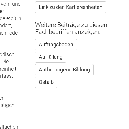
extern)
 von rund
Link zu den Kartiereinheiten
er
e etc.) in
Weitere Beiträge zu diesen
ndert,
Fachbegriffen anzeigen:
mehr oder
Auftragsboden
hodisch
Auffüllung
 Die
reinheit
Anthropogene Bildung
rfasst
Ostalb
en
stigen
gsflächen