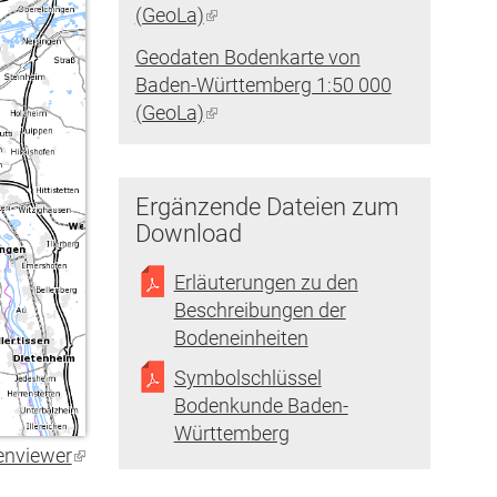
(GeoLa)
(Link
ist
Geodaten Bodenkarte von
extern)
Baden-Württemberg 1:50 000
(GeoLa)
(Link
ist
extern)
Ergänzende Dateien zum
Download
Erläuterungen zu den
Beschreibungen der
Bodeneinheiten
Symbolschlüssel
Bodenkunde Baden-
Württemberg
enviewer
(Link
ist