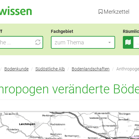
Direkt
zum
Merkzettel
Inhalt
ff
Fachgebiet
Räumlic
zum Thema
Bodenkunde
Südöstliche Alb
Bodenlandschaften
Anthropoge
hropogen veränderte Böd