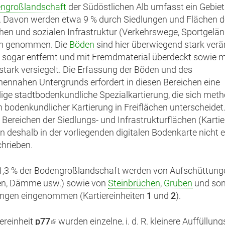
ngroßlandschaft
der Südöstlichen Alb umfasst ein Gebiet
. Davon werden etwa 9 % durch Siedlungen und Flächen d
hen und sozialen Infrastruktur (Verkehrswege, Sportgeländ
h genommen. Die
Böden
sind hier überwiegend stark verä
e sogar entfernt und mit Fremdmaterial überdeckt sowie 
stark versiegelt. Die Erfassung der Böden und des
hennahen Untergrunds erfordert in diesen Bereichen eine
ge stadtbodenkundliche Spezialkartierung, die sich met
n bodenkundlicher Kartierung in Freiflächen unterscheidet.
 Bereichen der Siedlungs- und Infrastrukturflächen (Kartie
n deshalb in der vorliegenden digitalen Bodenkarte nicht e
hrieben.
1,3 % der Bodengroßlandschaft werden von Aufschüttung
en, Dämme usw.) sowie von
Steinbrüchen
,
Gruben
und son
ngen eingenommen (Kartiereinheiten
1
und
2
).
iereinheit
p77
(Link
wurden einzelne, i. d. R. kleinere Auffüllun