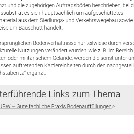
zt und die zugehörigen Auftragsböden beschrieben, bei 
ist
substrat es sich hauptsächlich um aufgeschüttetes
extern)
aterial aus dem Siedlungs- und Verkehrswegebau sowie
eise um Bauschutt handelt.
rsprünglichen Bodenverhältnisse nur teilwiese durch ver
ukturelle Nutzungen verändert wurden, wie z. B. im Bereich
zen oder militärischem Gelände, werden die sonst unter u
issen auftretenden Kartiereinheiten durch den nachgestel
hstaben „a“ ergänzt.
terführende Links zum Thema
UBW – Gute fachliche Praxis Bodenauffüllungen
(Link
ist
extern)