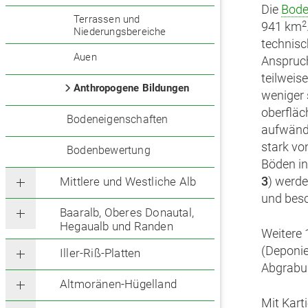
Die
Bode
Terrassen und
2
941 km
Niederungsbereiche
technisc
Auen
Anspruc
teilweis
Anthropogene Bildungen
weniger 
oberfläc
Bodeneigenschaften
aufwändi
stark vo
Bodenbewertung
Böden in
3
) werde
Mittlere und Westliche Alb
und besc
Baaralb, Oberes Donautal,
Hegaualb und Randen
Weitere 
(Deponi
Iller-Riß-Platten
Abgrabu
Altmoränen-Hügelland
Mit Kart