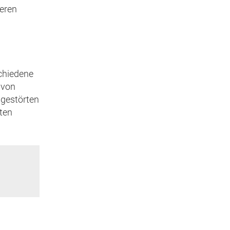
deren
schiedene
 von
ngestörten
lten