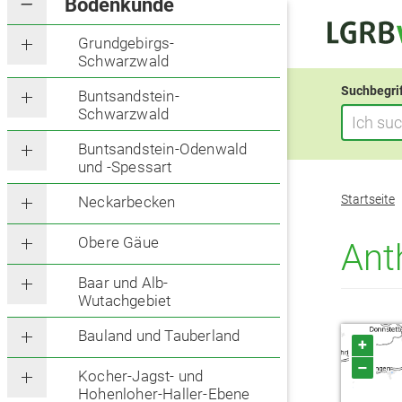
Bodenkunde
Grundgebirgs-
Schwarzwald
Suchbegri
Buntsandstein-
Schwarzwald
Buntsandstein-Odenwald
und -Spessart
Sie
Startseite
Neckarbecken
befinden
sich
Obere Gäue
Ant
hier:
Baar und Alb-
Wutachgebiet
Bauland und Tauberland
+
–
Kocher-Jagst- und
Hohenloher-Haller-Ebene