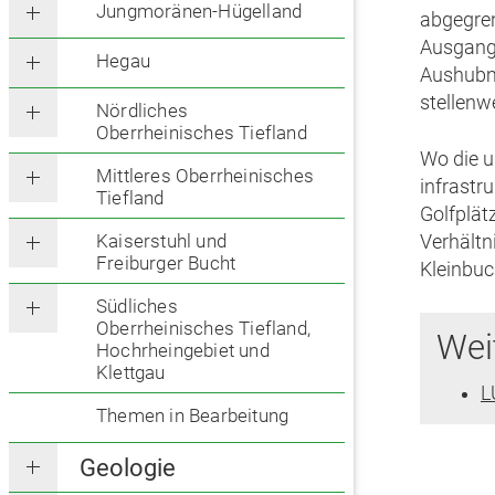
Jungmoränen-Hügelland
abgegren
Ausgangs
Hegau
Aushubm
stellenw
Nördliches
Oberrheinisches Tiefland
Wo die u
Mittleres Oberrheinisches
infrastr
Tiefland
Golfplät
Kaiserstuhl und
Verhältn
Freiburger Bucht
Kleinbuc
Südliches
Oberrheinisches Tiefland,
Wei
Hochrheingebiet und
Klettgau
L
Themen in Bearbeitung
Geologie