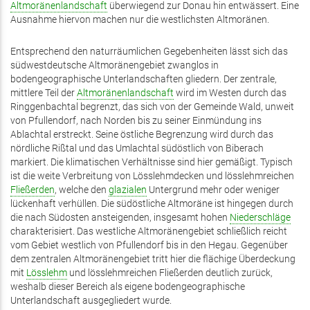
Altmoränenlandschaft
überwiegend zur Donau hin entwässert. Eine
Ausnahme hiervon machen nur die westlichsten Altmoränen.
Entsprechend den naturräumlichen Gegebenheiten lässt sich das
südwestdeutsche Altmoränengebiet zwanglos in
bodengeographische Unterlandschaften gliedern. Der zentrale,
mittlere Teil der
Altmoränenlandschaft
wird im Westen durch das
Ringgenbachtal begrenzt, das sich von der Gemeinde Wald, unweit
von Pfullendorf, nach Norden bis zu seiner Einmündung ins
Ablachtal erstreckt. Seine östliche Begrenzung wird durch das
nördliche Rißtal und das Umlachtal südöstlich von Biberach
markiert. Die klimatischen Verhältnisse sind hier gemäßigt. Typisch
ist die weite Verbreitung von Lösslehmdecken und lösslehmreichen
Fließerden
, welche den
glazialen
Untergrund mehr oder weniger
lückenhaft verhüllen. Die südöstliche Altmoräne ist hingegen durch
die nach Südosten ansteigenden, insgesamt hohen
Niederschläge
charakterisiert. Das westliche Altmoränengebiet schließlich reicht
vom Gebiet westlich von Pfullendorf bis in den Hegau. Gegenüber
dem zentralen Altmoränengebiet tritt hier die flächige Überdeckung
mit
Lösslehm
und lösslehmreichen Fließerden deutlich zurück,
weshalb dieser Bereich als eigene bodengeographische
Unterlandschaft ausgegliedert wurde.