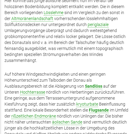
Hier konnte das junge äolische Sediment nun im Verlauf der
holozänen Bodenbildung komplett entkalkt werden. Die in diesem
Bereich vorliegenden
Lösslehme
sind im Vergleich zu den sonst in
der
Altmoränenlandschaft
vorherrschenden lösslehmhaltigen
Solifluktionsdecken nur untergeordnet durch
periglaziale
Umlagerungvorgänge überprägt und dadurch weitestgehend
grobkomponentenfrei und relativ locker gelagert. Die Lösse östlich
des Donautals sind v. a. im Bereich der Talschulter häufig deutlich
feinsandig ausgebildet, was vermutlich mit einem topographisch
bedingten speziellen Strömungsverhalten des Windes
zusammenhängt.
Auf höhere Windgeschwindigkeiten und einen geringen
Höhenunterschied zum Talboden der Donau als
Ausblasungsbereich ist die Ablagerung von
Sandlöss
auf der
Unteren
Hochterrasse
nördlich von Herbertingen zurückzuführen.
Eine geringe, aus dem Terrassenuntergrund aufgenommene
Kiesführung zeigt, dass hier zusätzlich
kryoturbate
Beeinflussung
stattfand. Eine lokale Besonderheit stellen die
Flugsande
im Umfeld
der
rißzeitlichen
Endmoräne
nördlich von Unlingen dar. Die bisher
nicht näher untersuchten
äolischen
Sande
sind vermutlich deutlich
jünger als die hochkaltzeitlichen Lösse in der Umgebung des