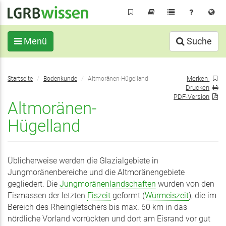
Direkt
zum
Inhalt
Menü
Suche
Sie
Merken
Startseite
Bodenkunde
Altmoränen-Hügelland
befinden
Drucken
sich
PDF-Version
Altmoränen-
hier:
Hügelland
Üblicherweise werden die Glazialgebiete in
Jungmoränenbereiche und die Altmoränengebiete
gegliedert. Die
Jungmoränenlandschaften
wurden von den
Eismassen der letzten
Eiszeit
geformt (
Würmeiszeit
), die im
Bereich des Rheingletschers bis max. 60 km in das
nördliche Vorland vorrückten und dort am Eisrand vor gut