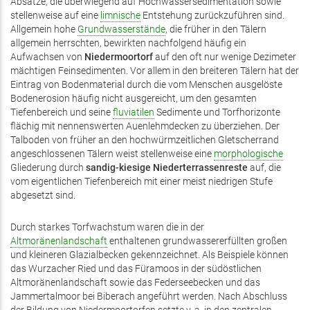
Absätze, die überwiegend auf Hochwassersedimentation sowie
stellenweise auf eine
limnische
Entstehung zurückzuführen sind.
Allgemein hohe
Grundwasserstände
, die früher in den Tälern
allgemein herrschten, bewirkten nachfolgend häufig ein
Aufwachsen von
Niedermoortorf
auf den oft nur wenige Dezimeter
mächtigen Feinsedimenten. Vor allem in den breiteren Tälern hat der
Eintrag von Bodenmaterial durch die vom Menschen ausgelöste
Bodenerosion häufig nicht ausgereicht, um den gesamten
Tiefenbereich und seine
fluviatilen
Sedimente und Torfhorizonte
flächig mit nennenswerten Auenlehmdecken zu überziehen. Der
Talboden von früher an den hochwürmzeitlichen Gletscherrand
angeschlossenen Tälern weist stellenweise eine
morphologische
Gliederung durch
sandig-kiesige Niederterrassenreste
auf, die
vom eigentlichen Tiefenbereich mit einer meist niedrigen Stufe
abgesetzt sind.
Durch starkes Torfwachstum waren die in der
Altmoränenlandschaft
enthaltenen grundwassererfüllten großen
und kleineren Glazialbecken gekennzeichnet. Als Beispiele können
das Wurzacher Ried und das Füramoos in der südöstlichen
Altmoränenlandschaft sowie das Federseebecken und das
Jammertalmoor bei Biberach angeführt werden. Nach Abschluss