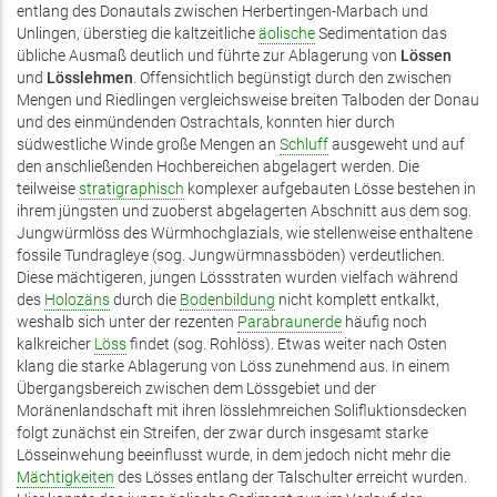
entlang des Donautals zwischen Herbertingen-Marbach und
Unlingen, überstieg die kaltzeitliche
äolische
Sedimentation das
übliche Ausmaß deutlich und führte zur Ablagerung von
Lössen
und
Lösslehmen
. Offensichtlich begünstigt durch den zwischen
Mengen und Riedlingen vergleichsweise breiten Talboden der Donau
und des einmündenden Ostrachtals, konnten hier durch
südwestliche Winde große Mengen an
Schluff
ausgeweht und auf
den anschließenden Hochbereichen abgelagert werden. Die
teilweise
stratigraphisch
komplexer aufgebauten Lösse bestehen in
ihrem jüngsten und zuoberst abgelagerten Abschnitt aus dem sog.
Jungwürmlöss des Würmhochglazials, wie stellenweise enthaltene
fossile Tundragleye (sog. Jungwürmnassböden) verdeutlichen.
Diese mächtigeren, jungen Lössstraten wurden vielfach während
des
Holozäns
durch die
Bodenbildung
nicht komplett entkalkt,
weshalb sich unter der rezenten
Parabraunerde
häufig noch
kalkreicher
Löss
findet (sog. Rohlöss). Etwas weiter nach Osten
klang die starke Ablagerung von Löss zunehmend aus. In einem
Übergangsbereich zwischen dem Lössgebiet und der
Moränenlandschaft mit ihren lösslehmreichen Solifluktionsdecken
folgt zunächst ein Streifen, der zwar durch insgesamt starke
Lösseinwehung beeinflusst wurde, in dem jedoch nicht mehr die
Mächtigkeiten
des Lösses entlang der Talschulter erreicht wurden.