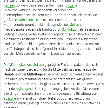
stattgefunden haben, weshalb sie unmittelbar am Ende der letzten
Kaltzeit
vor dem Einsetzen der flächigen
holozänen
Wiederbewaldung und der damit verbundenen
geomorphologischen Formungsruhe entstanden sein muss. An
größeren
Aufschlüssen
lässt sich erkennen, dass der
Moränenuntergrund direkt im Liegenden des
äolischen
Fließerdepakets ebenfalls häufig durch
Solifluktion
als
Basislage
verlagert wurde, wobei in ebener Lage nicht selten Kryoturbationen
die frühere Frostbodenbildung anzeigen. Besonders augenfällig
sind die Fließerdebildungen im Bereich der Molasseausstriche an
den Talhängen, die sich aufgrund ihrer Kiesführung zumeist deutlich
von den Molassesedimenten im Liegenden abheben.
Die
Mächtigkeit
des
äolisch
geprägten Fließerdepakets, das sich
nach der Lagengliederung für die Mittelgebirgsbereiche aus der
Haupt-
und der
Mittellage
zusammensetzt, schwankt reliefbedingt
und auch gebietsabhängig teilweise beträchtlich. Als grober
Richtwert kann eine Mächtigkeit zwischen ca. 0,8 m und etwa 1,3 m
über dem
glazigenen
Untergrund angegeben werden. Diese kann
allerdings in spezifischen für die Ablagerung und Erhaltung von
äolischem
Material günstigen Reliefpositionen, wie z. B. an
ostexponierten (Unter-)Hangbereichen, rasch auf ein Mehrfaches