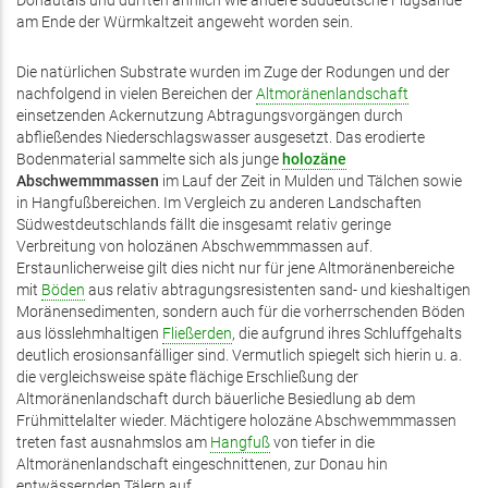
Donautals und dürften ähnlich wie andere süddeutsche Flugsande
am Ende der Würmkaltzeit angeweht worden sein.
Die natürlichen Substrate wurden im Zuge der Rodungen und der
nachfolgend in vielen Bereichen der
Altmoränenlandschaft
einsetzenden Ackernutzung Abtragungsvorgängen durch
abfließendes Niederschlagswasser ausgesetzt. Das erodierte
Bodenmaterial sammelte sich als junge
holozäne
Abschwemmmassen
im Lauf der Zeit in Mulden und Tälchen sowie
in Hangfußbereichen. Im Vergleich zu anderen Landschaften
Südwestdeutschlands fällt die insgesamt relativ geringe
Verbreitung von holozänen Abschwemmmassen auf.
Erstaunlicherweise gilt dies nicht nur für jene Altmoränenbereiche
mit
Böden
aus relativ abtragungsresistenten sand- und kieshaltigen
Moränensedimenten, sondern auch für die vorherrschenden Böden
aus lösslehmhaltigen
Fließerden
, die aufgrund ihres Schluffgehalts
deutlich erosionsanfälliger sind. Vermutlich spiegelt sich hierin u. a.
die vergleichsweise späte flächige Erschließung der
Altmoränenlandschaft durch bäuerliche Besiedlung ab dem
Frühmittelalter wieder. Mächtigere holozäne Abschwemmmassen
treten fast ausnahmslos am
Hangfuß
von tiefer in die
Altmoränenlandschaft eingeschnittenen, zur Donau hin
entwässernden Tälern auf.