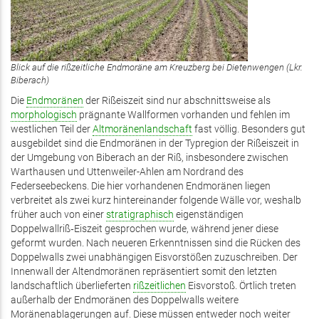
Blick auf die rißzeitliche Endmoräne am Kreuzberg bei Dietenwengen (Lkr.
Biberach)
Die
Endmoränen
der Rißeiszeit sind nur abschnittsweise als
morphologisch
prägnante Wallformen vorhanden und fehlen im
westlichen Teil der
Altmoränenlandschaft
fast völlig. Besonders gut
ausgebildet sind die Endmoränen in der Typregion der Rißeiszeit in
der Umgebung von Biberach an der Riß, insbesondere zwischen
Warthausen und Uttenweiler-Ahlen am Nordrand des
Federseebeckens. Die hier vorhandenen Endmoränen liegen
verbreitet als zwei kurz hintereinander folgende Wälle vor, weshalb
früher auch von einer
stratigraphisch
eigenständigen
Doppelwallriß‑Eiszeit gesprochen wurde, während jener diese
geformt wurden. Nach neueren Erkenntnissen sind die Rücken des
Doppelwalls zwei unabhängigen Eisvorstößen zuzuschreiben. Der
Innenwall der Altendmoränen repräsentiert somit den letzten
landschaftlich überlieferten
rißzeitlichen
Eisvorstoß. Örtlich treten
außerhalb der Endmoränen des Doppelwalls weitere
Moränenablagerungen auf. Diese müssen entweder noch weiter