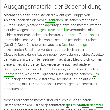
Ausgangsmaterial der Bodenbildung
Moränenablagerungen
stellen die wichtigste Gruppe von
Ablagerungen dar, die vom
rißzeitlichen
Gletscher hinterlassen
wurden. Unter „Moränenablagerungen bzw. -sedimenten“ werden
hier überwiegend
matrixgestützte Diamikte
verstanden, also
schlecht sortierte Lockergesteine aus
Sand
,
Schluff
und
Ton
mit
unterschiedlichen Anteilen von Kiesen und gerundeten Steinen
(Gerölle). Diese üblicherweise auch als
Geschiebemergel
bezeichneten Substrate wurden hauptsächlich an der
Gletscherbasis durch Ausschmelzen sowie durch direktes Absetzen
der vom Eis mitgeführten Sedimentfracht gebildet. Örtlich können
diese schlecht sortierten Lockergesteine auch auf andere
Bildungsprozesse zurückgeführt werden, wie z. B. im Bereich von
Endmoränen
, wo eine z. T. gröbere Ausbildung mit höheren
Kies
-
und Steingehalten sowie stellenweiser Blockführung auf eine
Entstehung als Fließmoräne an der ehemaligen Gletscherfront
hindeuten kann.
Neben Moränensedimenten sind lediglich die von früheren
Gletschertoren am Eisrand geschütteten
glazifluviatilen
Schotter