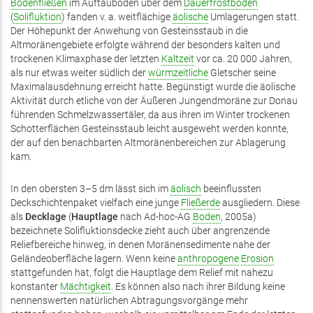
Bodenfließen
im Auftauboden über dem
Dauerfrostboden
(
Solifluktion
) fanden v. a. weitflächige
äolische
Umlagerungen statt.
Der Höhepunkt der Anwehung von Gesteinsstaub in die
Altmoränengebiete erfolgte während der besonders kalten und
trockenen Klimaxphase der letzten
Kaltzeit
vor ca. 20 000 Jahren,
als nur etwas weiter südlich der
würmzeitliche
Gletscher seine
Maximalausdehnung erreicht hatte. Begünstigt wurde die äolische
Aktivität durch etliche von der Äußeren Jungendmoräne zur Donau
führenden Schmelzwassertäler, da aus ihren im Winter trockenen
Schotterflächen Gesteinsstaub leicht ausgeweht werden konnte,
der auf den benachbarten Altmoränenbereichen zur Ablagerung
kam.
In den obersten 3–5 dm lässt sich im
äolisch
beeinflussten
Deckschichtenpaket vielfach eine junge
Fließerde
ausgliedern. Diese
als
Decklage
(
Hauptlage
nach Ad-hoc-AG
Boden
, 2005a)
bezeichnete Solifluktionsdecke zieht auch über angrenzende
Reliefbereiche hinweg, in denen Moränensedimente nahe der
Geländeoberfläche lagern. Wenn keine
anthropogene
Erosion
stattgefunden hat, folgt die Hauptlage dem Relief mit nahezu
konstanter
Mächtigkeit
. Es können also nach ihrer Bildung keine
nennenswerten natürlichen Abtragungsvorgänge mehr