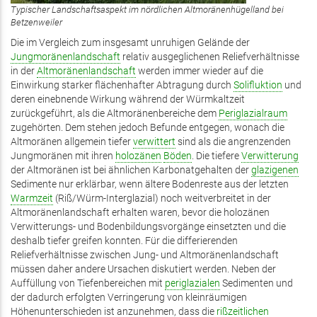
Typischer Landschaftsaspekt im nördlichen Altmoränenhügelland bei
Betzenweiler
Die im Vergleich zum insgesamt unruhigen Gelände der
Jungmoränenlandschaft
relativ ausgeglichenen Reliefverhältnisse
in der
Altmoränenlandschaft
werden immer wieder auf die
Einwirkung starker flächenhafter Abtragung durch
Solifluktion
und
deren einebnende Wirkung während der Würmkaltzeit
zurückgeführt, als die Altmoränenbereiche dem
Periglazialraum
zugehörten. Dem stehen jedoch Befunde entgegen, wonach die
Altmoränen allgemein tiefer
verwittert
sind als die angrenzenden
Jungmoränen mit ihren
holozänen
Böden
. Die tiefere
Verwitterung
der Altmoränen ist bei ähnlichen Karbonatgehalten der
glazigenen
Sedimente nur erklärbar, wenn ältere Bodenreste aus der letzten
Warmzeit
(Riß/Würm-Interglazial) noch weitverbreitet in der
Altmoränenlandschaft erhalten waren, bevor die holozänen
Verwitterungs- und Bodenbildungsvorgänge einsetzten und die
deshalb tiefer greifen konnten. Für die differierenden
Reliefverhältnisse zwischen Jung- und Altmoränenlandschaft
müssen daher andere Ursachen diskutiert werden. Neben der
Auffüllung von Tiefenbereichen mit
periglazialen
Sedimenten und
der dadurch erfolgten Verringerung von kleinräumigen
Höhenunterschieden ist anzunehmen, dass die
rißzeitlichen