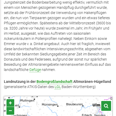
Jungsteinzeit die Bodenbearbeitung wenig effektiv, vermutlich mit
einem von Menschen gezogenen Handpflug durchgeführt wurde,
setzte ab der Frühbronzezeit die Verwendung von Hakenpflügen
ein, die nun von Tierpaaren gezogen wurden und ein etwas tieferes
Pflügen ermöglichten. Spätestens ab der Mittelbronzezeit (3600 bis
ca. 3200 Jahre vor heute) wurde zweimal im Jahr, im Frühjahr und
im Herbst, ausgesät, wie das Auftreten von saisonalen
Ackerunkräutern in Pollenprofilen nahelegt. Neben Einkorn sowie
Emmer wurde v. a. Dinkel angebaut. Auch hier ist fraglich, inwieweit
diese landwirtschaftlichen Intensivierungsschritte, abgesehen vom
Umfeld der bekannten Siedlungsgebiete jener Zeit im Bereich des
Donautals und des Federsees, aufgrund der sonst nur spärlichen
Besiedlung der Altmoränengebiete nennenswerten Einfluss auf das
landschaftliche
Gefüge
nahmen.
Landnutzung in der
Bodengroßlandschaft
Altmoränen-Hügelland
(generalisierte ATKIS-Daten des
LGL
Baden-Württemberg)
+
–