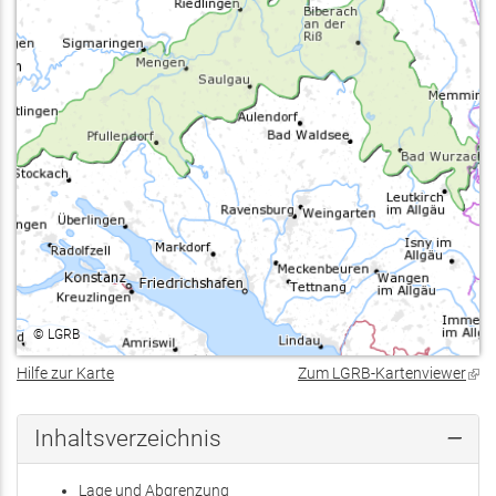
©
LGRB
Hilfe zur Karte
Zum LGRB-Kartenviewer
(Lin
ist
exte
Inhaltsverzeichnis
Lage und Abgrenzung