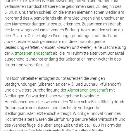
dürfte zur teilweisen Wiederbewaldung der von den Römern nun
verlassenen Landschaftsbereiche gekommen sein. Zu Beginn des
5. Jh. n. Chr. trafen schließlich die ersten alemannischen Siedler am
Nordrand des Alpenvorlands ein. Ihre Siedlungen sind unschwer an
den Namensendungen -
ingen
zu erkennen. Zusammen mit der ab
der Merowingerzeit einsetzenden Endung
-heim
und den schon ab
dem 7. Jh. n. Chr. erfolgten Siedlungsgründungen auf
-dorf
und
-
hofen
zeichnet sich gemeinsam mit direkt nachfolgender
Besiedlung
(-stetten, -hausen, -beuren und -weiler
), eine Erschließung
der
Altmoränenlandschaft
ab, die im Frühmittelalter vom Donautal
ausgehend, zunächst entlang der Seitentäler immer weiter in das
Hinterland vorgerückt ist.
Im Hochmittelalter erfolgten zur Stauferzeit die wenigen
Stadtgründungen (Biberach an der Riß, Bad Buchau, Pfullendorf)
und die weitere Durchdringung der
Altmoränenlandschaft
mit
Siedlungen. So wurden bisher weitgehend bewaldete
Hochflächenbereiche zwischen den Tälern schließlich flächig durch
Rodungsorte erschlossen und das heute vorliegende
Siedlungsmuster letztendlich erzeugt. Wichtige Innovationen des
Hochmittelalters waren die Einführung der Dreifelderwirtschaft und
des Wendepflugs, die über lange Zeit und ab ca. 1800 in Form der