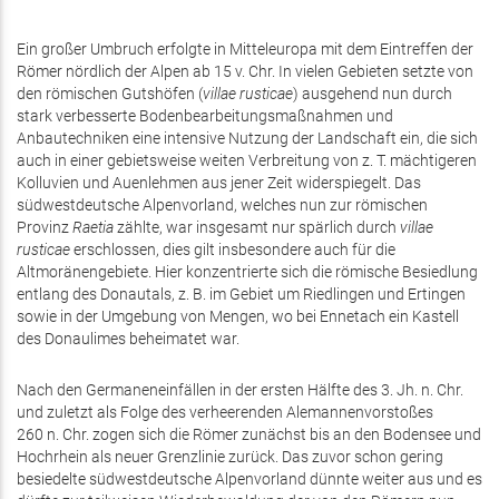
exte
Ein großer Umbruch erfolgte in Mitteleuropa mit dem Eintreffen der
Römer nördlich der Alpen ab 15 v. Chr. In vielen Gebieten setzte von
den römischen Gutshöfen (
villae rusticae
) ausgehend nun durch
stark verbesserte Bodenbearbeitungsmaßnahmen und
Anbautechniken eine intensive Nutzung der Landschaft ein, die sich
auch in einer gebietsweise weiten Verbreitung von z. T. mächtigeren
Kolluvien und Auenlehmen aus jener Zeit widerspiegelt. Das
südwestdeutsche Alpenvorland, welches nun zur römischen
Provinz
Raetia
zählte, war insgesamt nur spärlich durch
villae
rusticae
erschlossen, dies gilt insbesondere auch für die
Altmoränengebiete. Hier konzentrierte sich die römische Besiedlung
entlang des Donautals, z. B. im Gebiet um Riedlingen und Ertingen
sowie in der Umgebung von Mengen, wo bei Ennetach ein Kastell
des Donaulimes beheimatet war.
Nach den Germaneneinfällen in der ersten Hälfte des 3. Jh. n. Chr.
und zuletzt als Folge des verheerenden Alemannenvorstoßes
260 n. Chr. zogen sich die Römer zunächst bis an den Bodensee und
Hochrhein als neuer Grenzlinie zurück. Das zuvor schon gering
besiedelte südwestdeutsche Alpenvorland dünnte weiter aus und es