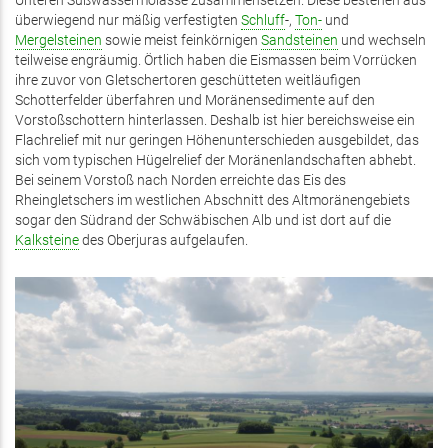
Unteren Süßwassermolasse zusammensetzen. Diese bestehen aus
überwiegend nur mäßig verfestigten
Schluff
-,
Ton-
und
Mergelsteinen
sowie meist feinkörnigen
Sandsteinen
und wechseln
teilweise engräumig. Örtlich haben die Eismassen beim Vorrücken
ihre zuvor von Gletschertoren geschütteten weitläufigen
Schotterfelder überfahren und Moränensedimente auf den
Vorstoßschottern hinterlassen. Deshalb ist hier bereichsweise ein
Flachrelief mit nur geringen Höhenunterschieden ausgebildet, das
sich vom typischen Hügelrelief der Moränenlandschaften abhebt.
Bei seinem Vorstoß nach Norden erreichte das Eis des
Rheingletschers im westlichen Abschnitt des Altmoränengebiets
sogar den Südrand der Schwäbischen Alb und ist dort auf die
Kalksteine
des Oberjuras aufgelaufen.