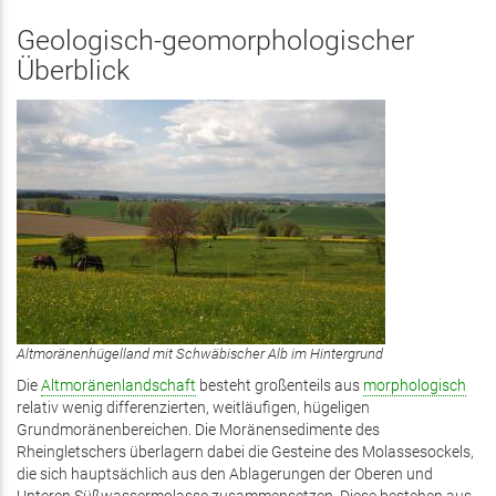
Geologisch-geomorphologischer
Überblick
Altmoränenhügelland mit Schwäbischer Alb im Hintergrund
Die
Altmoränenlandschaft
besteht großenteils aus
morphologisch
relativ wenig differenzierten, weitläufigen, hügeligen
Grundmoränenbereichen. Die Moränensedimente des
Rheingletschers überlagern dabei die Gesteine des Molassesockels,
die sich hauptsächlich aus den Ablagerungen der Oberen und