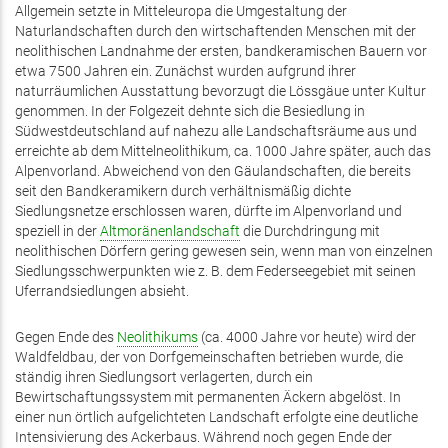
Allgemein setzte in Mitteleuropa die Umgestaltung der
Naturlandschaften durch den wirtschaftenden Menschen mit der
neolithischen Landnahme der ersten, bandkeramischen Bauern vor
etwa 7500 Jahren ein. Zunächst wurden aufgrund ihrer
naturräumlichen Ausstattung bevorzugt die Lössgäue unter Kultur
genommen. In der Folgezeit dehnte sich die Besiedlung in
Südwestdeutschland auf nahezu alle Landschaftsräume aus und
erreichte ab dem Mittelneolithikum, ca. 1000 Jahre später, auch das
Alpenvorland. Abweichend von den Gäulandschaften, die bereits
seit den Bandkeramikern durch verhältnismäßig dichte
Siedlungsnetze erschlossen waren, dürfte im Alpenvorland und
speziell in der
Altmoränenlandschaft
die Durchdringung mit
neolithischen Dörfern gering gewesen sein, wenn man von einzelnen
Siedlungsschwerpunkten wie z. B. dem Federseegebiet mit seinen
Uferrandsiedlungen absieht.
Gegen Ende des
Neolithikums
(ca. 4000 Jahre vor heute) wird der
Waldfeldbau, der von Dorfgemeinschaften betrieben wurde, die
ständig ihren Siedlungsort verlagerten, durch ein
Bewirtschaftungssystem mit permanenten Äckern abgelöst. In
einer nun örtlich aufgelichteten Landschaft erfolgte eine deutliche
Intensivierung des Ackerbaus. Während noch gegen Ende der