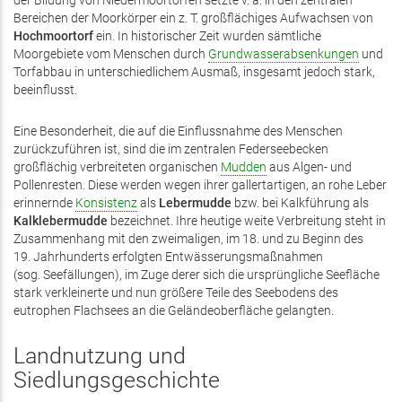
der Bildung von Niedermoortorfen setzte v. a. in den zentralen
Bereichen der Moorkörper ein z. T. großflächiges Aufwachsen von
Hochmoortorf
ein. In historischer Zeit wurden sämtliche
Moorgebiete vom Menschen durch
Grundwasserabsenkungen
und
Torfabbau in unterschiedlichem Ausmaß, insgesamt jedoch stark,
beeinflusst.
Eine Besonderheit, die auf die Einflussnahme des Menschen
zurückzuführen ist, sind die im zentralen Federseebecken
großflächig verbreiteten organischen
Mudden
aus Algen- und
Pollenresten. Diese werden wegen ihrer gallertartigen, an rohe Leber
erinnernde
Konsistenz
als
Lebermudde
bzw. bei Kalkführung als
Kalklebermudde
bezeichnet. Ihre heutige weite Verbreitung steht in
Zusammenhang mit den zweimaligen, im 18. und zu Beginn des
19. Jahrhunderts erfolgten Entwässerungsmaßnahmen
(sog. Seefällungen), im Zuge derer sich die ursprüngliche Seefläche
stark verkleinerte und nun größere Teile des Seebodens des
eutrophen Flachsees an die Geländeoberfläche gelangten.
Landnutzung und
Siedlungsgeschichte