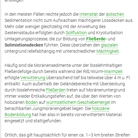
ansteigen.
In den meisten Fällen reichte jedoch die
Intensität
der
äolischen
Sedimentation nicht zum Aufwachsen mächtigerer Lössdecken aus.
Mehr oder weniger gleichzeitig mit der Anwehung des
Gesteinsstaubs erfolgten durch
Solifluktion
und Kryoturbation
Umlagerungsprozesse, die zur Bildung von
Fließerde
-
und
Solimixtionsdecken
führten. Diese überziehen den
glazialen
Untergrund reliefabhängig mit unterschiedlicher
Mächtigkeit
.
Häufig sind die Moränensedimente unter der lösslehmhaltigen
Fließerdefolge durch bereits während der Riß/Würm-
Warmzeit
erfolgte
Verwitterung
überraschend tief bis teilweise über 4 m u. Fl.
entkalkt. Auch außerhalb der Geländebereiche mit Überdeckung
durch lösslehmreiche
Fließerden
treten auf Moränenuntergrund
immer wieder Entkalkungstiefen auf, die über den Werten von
holozänen
Böden
auf
würmzeitlichem
Geschiebemergel
im
benachbarten Jungmoränengebiet liegen. Die
holozäne
Bodenbildung
hat hier also in bereits vorverwittertem Material
eingesetzt und stattgefunden.
Örtlich, das gilt hauptsächlich für einen ca. 1–3 km breiten Streifen