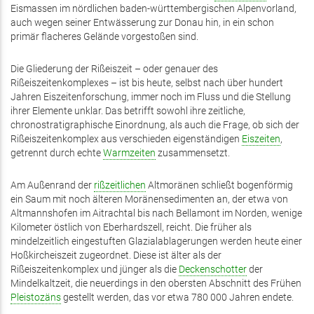
Eismassen im nördlichen baden-württembergischen Alpenvorland,
auch wegen seiner Entwässerung zur Donau hin, in ein schon
primär flacheres Gelände vorgestoßen sind.
Die Gliederung der Rißeiszeit – oder genauer des
Rißeiszeitenkomplexes – ist bis heute, selbst nach über hundert
Jahren Eiszeitenforschung, immer noch im Fluss und die Stellung
ihrer Elemente unklar. Das betrifft sowohl ihre zeitliche,
chronostratigraphische Einordnung, als auch die Frage, ob sich der
Rißeiszeitenkomplex aus verschieden eigenständigen
Eiszeiten
,
getrennt durch echte
Warmzeiten
zusammensetzt.
Am Außenrand der
rißzeitlichen
Altmoränen schließt bogenförmig
ein Saum mit noch älteren Moränensedimenten an, der etwa von
Altmannshofen im Aitrachtal bis nach Bellamont im Norden, wenige
Kilometer östlich von Eberhardszell, reicht. Die früher als
mindelzeitlich eingestuften Glazialablagerungen werden heute einer
Hoßkircheiszeit zugeordnet. Diese ist älter als der
Rißeiszeitenkomplex und jünger als die
Deckenschotter
der
Mindelkaltzeit, die neuerdings in den obersten Abschnitt des Frühen
Pleistozäns
gestellt werden, das vor etwa 780 000 Jahren endete.