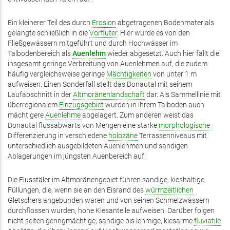
Ein kleinerer Teil des durch
Erosion
abgetragenen Bodenmaterials
gelangte schließlich in die
Vorfluter
. Hier wurde es von den
Fließgewässern mitgeführt und durch Hochwässer im
Talbodenbereich als
Auenlehm
wieder abgesetzt. Auch hier fällt die
insgesamt geringe Verbreitung von Auenlehmen auf, die zudem
häufig vergleichsweise geringe
Mächtigkeiten
von unter 1 m
aufweisen. Einen Sonderfall stellt das Donautal mit seinem
Laufabschnitt in der
Altmoränenlandschaft
dar. Als Sammellinie mit
überregionalem
Einzugsgebiet
wurden in ihrem Talboden auch
mächtigere
Auenlehme
abgelagert. Zum anderen weist das
Donautal flussabwärts von Mengen eine starke
morphologische
Differenzierung in verschiedene
holozäne
Terrassenniveaus mit
unterschiedlich ausgebildeten Auenlehmen und sandigen
Ablagerungen im jüngsten Auenbereich auf.
Die Flusstäler im Altmoränengebiet führen sandige, kieshaltige
Füllungen, die, wenn sie an den Eisrand des
würmzeitlichen
Gletschers angebunden waren und von seinen Schmelzwässern
durchflossen wurden, hohe Kiesanteile aufweisen. Darüber folgen
nicht selten geringmächtige, sandige bis lehmige, kiesarme
fluviatile