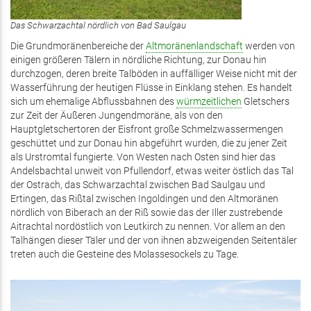
Das Schwarzachtal nördlich von Bad Saulgau
Die Grundmoränenbereiche der
Altmoränenlandschaft
werden von
einigen größeren Tälern in nördliche Richtung, zur Donau hin
durchzogen, deren breite Talböden in auffälliger Weise nicht mit der
Wasserführung der heutigen Flüsse in Einklang stehen. Es handelt
sich um ehemalige Abflussbahnen des
würmzeitlichen
Gletschers
zur Zeit der Äußeren Jungendmoräne, als von den
Hauptgletschertoren der Eisfront große Schmelzwassermengen
geschüttet und zur Donau hin abgeführt wurden, die zu jener Zeit
als Urstromtal fungierte. Von Westen nach Osten sind hier das
Andelsbachtal unweit von Pfullendorf, etwas weiter östlich das Tal
der Ostrach, das Schwarzachtal zwischen Bad Saulgau und
Ertingen, das Rißtal zwischen Ingoldingen und den Altmoränen
nördlich von Biberach an der Riß sowie das der Iller zustrebende
Aitrachtal nordöstlich von Leutkirch zu nennen. Vor allem an den
Talhängen dieser Täler und der von ihnen abzweigenden Seitentäler
treten auch die Gesteine des Molassesockels zu Tage.