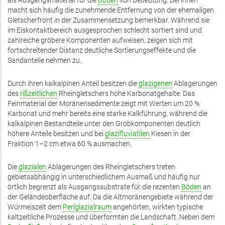
als Ausgangsmaterial für die
Böden
von Bedeutung. Bei ihnen
macht sich häufig die zunehmende Entfernung von der ehemaligen
Gletscherfront in der Zusammensetzung bemerkbar. Während sie
im Eiskontaktbereich ausgesprochen schlecht sortiert sind und
zahlreiche gröbere Komponenten aufweisen, zeigen sich mit
fortschreitender Distanz deutliche Sortierungseffekte und die
Sandanteile nehmen zu.
Durch ihren kalkalpinen Anteil besitzen die
glazigenen
Ablagerungen
des
rißzeitlichen
Rheingletschers hohe Karbonatgehalte. Das
Feinmaterial der Moränensedimente zeigt mit Werten um 20 %
Karbonat und mehr bereits eine starke Kalkführung, während die
kalkalpinen Bestandteile unter den Grobkomponenten deutlich
höhere Anteile besitzen und bei
glazifluviatilen
Kiesen in der
Fraktion 1–2 cm etwa 60 % ausmachen.
Die
glazialen
Ablagerungen des Rheingletschers treten
gebietsabhängig in unterschiedlichem Ausmaß und häufig nur
örtlich begrenzt als Ausgangssubstrate für die rezenten
Böden
an
der Geländeoberfläche auf. Da die Altmoränengebiete während der
Würmeiszeit dem
Periglazialraum
angehörten, wirkten typische
kaltzeitliche Prozesse und überformten die Landschaft. Neben dem