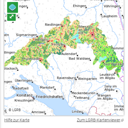
⤢
©
LGRB
Hilfe zur Karte
Zum LGRB-Kartenviewer
(Lin
ist