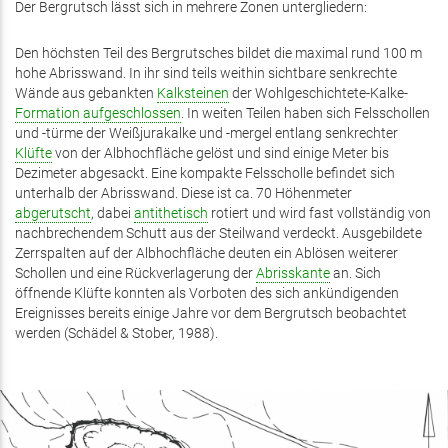
Der Bergrutsch lässt sich in mehrere Zonen untergliedern:
Den höchsten Teil des Bergrutsches bildet die maximal rund 100 m
hohe Abrisswand. In ihr sind teils weithin sichtbare senkrechte
Wände aus gebankten
Kalksteinen
der Wohlgeschichtete-Kalke-
Formation
aufgeschlossen
. In weiten Teilen haben sich Felsschollen
und -türme der Weißjurakalke und -mergel entlang senkrechter
Klüfte
von der Albhochfläche gelöst und sind einige Meter bis
Dezimeter abgesackt. Eine kompakte Felsscholle befindet sich
unterhalb der Abrisswand. Diese ist ca. 70 Höhenmeter
abgerutscht
, dabei
antithetisch
rotiert und wird fast vollständig von
nachbrechendem Schutt aus der Steilwand verdeckt. Ausgebildete
Zerrspalten auf der Albhochfläche deuten ein Ablösen weiterer
Schollen und eine Rückverlagerung der
Abrisskante
an. Sich
öffnende Klüfte konnten als Vorboten des sich ankündigenden
Ereignisses bereits einige Jahre vor dem Bergrutsch beobachtet
werden (Schädel & Stober, 1988).