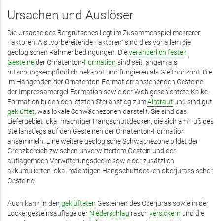
Ursachen und Auslöser
Die Ursache des Bergrutsches liegt im Zusammenspiel mehrerer
Faktoren. Als „vorbereitende Faktoren“ sind dies vor allem die
geologischen Rahmenbedingungen. Die
veränderlich festen
Gesteine
der Ornatenton-
Formation
sind seit langem als
rutschungsempfindlich bekannt und fungieren als Gleithorizont. Die
im Hangenden der Ornatenton-Formation anstehenden Gesteine
der Impressamergel-Formation sowie der Wohlgeschichtete-Kalke-
Formation bilden den letzten Steilanstieg zum
Albtrauf
und sind gut
geklüftet
, was lokale Schwächezonen darstellt. Sie sind das
Liefergebiet lokal mächtiger Hangschuttdecken, die sich am Fuß des
Steilanstiegs auf den Gesteinen der Ornatenton-Formation
ansammeln. Eine weitere geologische Schwächezone bildet der
Grenzbereich zwischen unverwittertem Gestein und der
auflagernden Verwitterungsdecke sowie der zusätzlich
akkumulierten lokal mächtigen Hangschuttdecken oberjurassischer
Gesteine.
Auch kann in den
geklüfteten
Gesteinen des Oberjuras sowie in der
Lockergesteinsauflage der
Niederschlag
rasch
versickern
und die