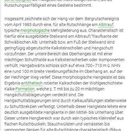
Rutschungsanfälligkeit eines Gesteins bestimmt.
Insgesamt zeichnete sich der Hang vor dem Bergrutschereignis
vom April 1983 durch eine, für alte Rutschhänge am
Albtrauf
typische
morphologische
Mehrgliederung aus. Charakteristisch ist
hierfür eine ausgebildete Steilwand am Albtrauf/Traufkante der
Schwäbischen Alb. Unterhalb bzw. am Fuß der Steilwand sind
geringfügig abgerutschte Kalksteinschollen und Hangschutt
vorzufinden. Der untere Bereich des Oberhanges ist mit einer
mächtigen Schutthalde aus Kalksteinscherben oder -komponenten
verhüllt. Hangabwärts schloss sich auf etwa 700–710 m ü. NHN
eine rund 100 m breite Verebnungsfläche im Oberhang an, auf der
der Hechinger Weg verlief. Diese morphologische Hangleiste ist das
Ergebnis
antithetisch
rotierter Kalkschollen der Wohlgeschichtete-
Kalke-
Formation
, welche z. T. mit bis zu 20 m mächtigen
Hangschuttablagerungen verdeckt sind. Die
Hangschuttablagerungen sind durch Kalkausfällungen stellenweise
zu Schuttbrekzien verfestigt. Unterhalb dieser Hangleiste leitete eine
deutlich ausgebildete Hangkante in den Mittel- bis Unterhang über.
Dieser untere Hangbereich war durch sein typisches Kleinrelief aus
flachen Rutschbuckeln, Stauchwülsten und vernässten bis
vermoorten Senken für alte Rutschhänge charakteristisch (Bibus,