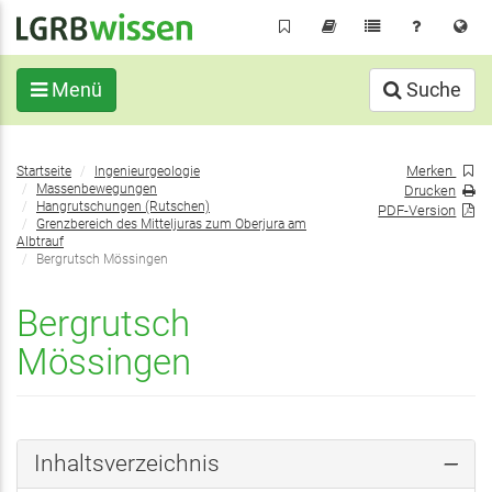
Direkt
zum
Inhalt
Menü
Suche
Sie
Merken
Startseite
Ingenieurgeologie
befinden
Massenbewegungen
Drucken
sich
Hangrutschungen (Rutschen)
PDF-Version
Grenzbereich des Mitteljuras zum Oberjura am
hier:
Albtrauf
Bergrutsch Mössingen
Bergrutsch
Mössingen
Inhaltsverzeichnis