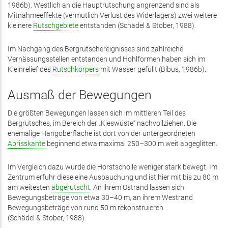
1986b). Westlich an die Hauptrutschung angrenzend sind als
Mitnahmeeffekte (vermutlich Verlust des Widerlagers) zwei weitere
kleinere
Rutschgebiete
entstanden (Schädel & Stober, 1988).
Im Nachgang des Bergrutschereignisses sind zahlreiche
Vernässungsstellen entstanden und Hohlformen haben sich im
Kleinrelief des
Rutschkörpers
mit Wasser gefüllt (Bibus, 1986b).
Ausmaß der Bewegungen
Die größten Bewegungen lassen sich im mittleren Teil des
Bergrutsches, im Bereich der „Kieswüste“ nachvollziehen. Die
ehemalige Hangoberfläche ist dort von der untergeordneten
Abrisskante
beginnend etwa maximal 250–300 m weit abgeglitten.
Im Vergleich dazu wurde die Horstscholle weniger stark bewegt. Im
Zentrum erfuhr diese eine Ausbauchung und ist hier mit bis zu 80 m
am weitesten
abgerutscht
. An ihrem Ostrand lassen sich
Bewegungsbeträge von etwa 30–40 m, an ihrem Westrand
Bewegungsbeträge von rund 50 m rekonstruieren
(Schädel & Stober, 1988).