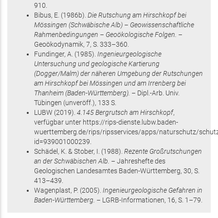
910
.
Bibus, E.
(1986
b
)
.
Die Rutschung am Hirschkopf bei
Mössingen (Schwäbische Alb) – Geowissenschaftliche
Rahmenbedingungen – Geoökologische Folgen. –
Geoökodynamik,
7
,
S. 333–360
.
Fundinger, A.
(1985)
.
Ingenieurgeologische
Untersuchung und geologische Kartierung
(Dogger/Malm) der näheren Umgebung der Rutschungen
am Hirschkopf bei Mössingen und am Irrenberg bei
Thanheim (Baden-Württemberg). –
Dipl.-Arb. Univ.
Tübingen (unveröff.),
133 S
.
LUBW
(2019)
.
4.145 Bergrutsch am Hirschkopf
,
verfügbar unter https://rips-dienste.lubw.baden-
wuerttemberg.de/rips/ripsservices/apps/naturschutz/schutz
id=939001000239
.
Schädel, K. & Stober, I.
(1988)
.
Rezente Großrutschungen
an der Schwäbischen Alb. –
Jahreshefte des
Geologischen Landesamtes Baden-Württemberg,
30
,
S.
413–439
.
Wagenplast, P.
(2005)
.
Ingenieurgeologische Gefahren in
Baden-Württemberg. –
LGRB-Informationen,
16
,
S. 1–79
.