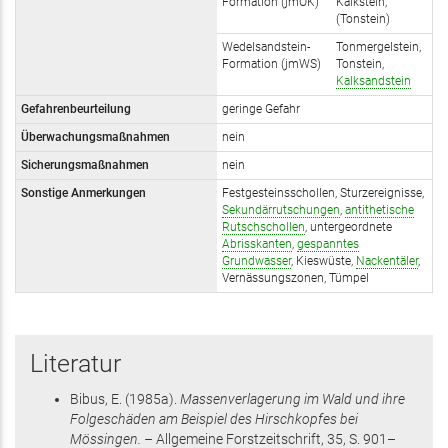
Formation (jmOK)
Kalkstein,
(Tonstein)
Wedelsandstein-
Tonmergelstein,
Formation (jmWS)
Tonstein,
Kalksandstein
Gefahrenbeurteilung
geringe Gefahr
Überwachungsmaßnahmen
nein
Sicherungsmaßnahmen
nein
Sonstige Anmerkungen
Festgesteinsschollen, Sturzereignisse,
Sekundärrutschungen
,
antithetische
Rutschschollen
, untergeordnete
Abrisskanten
,
gespanntes
Grundwasser
, Kieswüste,
Nackentäler
,
Vernässungszonen, Tümpel
Literatur
Bibus, E.
(1985
a
)
.
Massenverlagerung im Wald und ihre
Folgeschäden am Beispiel des Hirschkopfes bei
Mössingen. –
Allgemeine Forstzeitschrift,
35
,
S. 901–