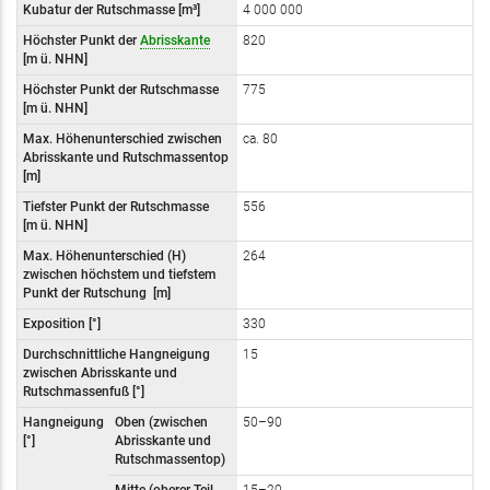
Kubatur der Rutschmasse [m³]
4 000 000
Höchster Punkt der
Abrisskante
820
[m
ü. NHN]
Höchster Punkt der Rutschmasse
775
[m
ü. NHN]
Max. Höhenunterschied zwischen
ca. 80
Abrisskante und Rutschmassentop
[m]
Tiefster Punkt der Rutschmasse
556
[m
ü. NHN]
Max. Höhenunterschied (H)
264
zwischen höchstem und tiefstem
Punkt der Rutschung
[m]
Exposition [°]
330
Durchschnittliche Hangneigung
15
zwischen Abrisskante und
Rutschmassenfuß [°]
Hangneigung
Oben (zwischen
50–90
[°]
Abrisskante und
Rutschmassentop)