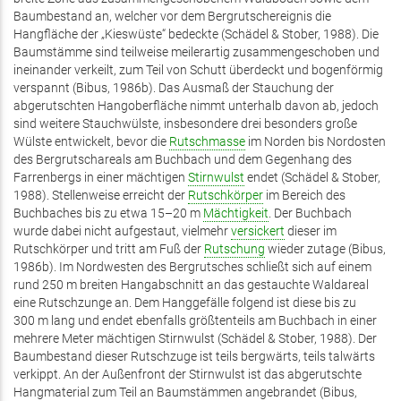
Baumbestand an, welcher vor dem Bergrutschereignis die
Hangfläche der „Kieswüste“ bedeckte (Schädel & Stober, 1988). Die
Baumstämme sind teilweise meilerartig zusammengeschoben und
ineinander verkeilt, zum Teil von Schutt überdeckt und bogenförmig
verspannt (Bibus, 1986b). Das Ausmaß der Stauchung der
abgerutschten Hangoberfläche nimmt unterhalb davon ab, jedoch
sind weitere Stauchwülste, insbesondere drei besonders große
Wülste entwickelt, bevor die
Rutschmasse
im Norden bis Nordosten
des Bergrutschareals am Buchbach und dem Gegenhang des
Farrenbergs in einer mächtigen
Stirnwulst
endet (Schädel & Stober,
1988). Stellenweise erreicht der
Rutschkörper
im Bereich des
Buchbaches bis zu etwa 15–20 m
Mächtigkeit
. Der Buchbach
wurde dabei nicht aufgestaut, vielmehr
versickert
dieser im
Rutschkörper und tritt am Fuß der
Rutschung
wieder zutage (Bibus,
1986b). Im Nordwesten des Bergrutsches schließt sich auf einem
rund 250 m breiten Hangabschnitt an das gestauchte Waldareal
eine Rutschzunge an. Dem Hanggefälle folgend ist diese bis zu
300 m lang und endet ebenfalls größtenteils am Buchbach in einer
mehrere Meter mächtigen Stirnwulst (Schädel & Stober, 1988). Der
Baumbestand dieser Rutschzuge ist teils bergwärts, teils talwärts
verkippt. An der Außenfront der Stirnwulst ist das abgerutschte
Hangmaterial zum Teil an Baumstämmen angebrandet (Bibus,