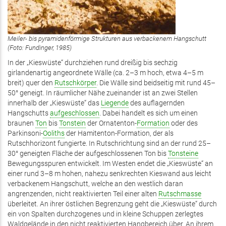
Meiler- bis pyramidenförmige Strukturen aus verbackenem Hangschutt
(Foto: Fundinger, 1985)
In der „Kieswüste“ durchziehen rund dreißig bis sechzig
girlandenartig angeordnete Wälle (ca. 2–3 m hoch, etwa 4–5 m
breit) quer den
Rutschkörper
. Die Wälle sind beidseitig mit rund 45–
50° geneigt. In räumlicher Nähe zueinander ist an zwei Stellen
innerhalb der „Kieswüste“ das
Liegende
des auflagernden
Hangschutts
aufgeschlossen
. Dabei handelt es sich um einen
braunen
Ton
bis
Tonstein
der Ornatenton-
Formation
oder des
Parkinsoni-
Ooliths
der Hamitenton-Formation, der als
Rutschhorizont fungierte. In Rutschrichtung sind an der rund 25–
30° geneigten Fläche der aufgeschlossenen Ton bis
Tonsteine
Bewegungsspuren entwickelt. Im Westen endet die „Kieswüste“ an
einer rund 3–8 m hohen, nahezu senkrechten Kieswand aus leicht
verbackenem Hangschutt, welche an den westlich daran
angrenzenden, nicht reaktivierten Teil einer alten
Rutschmasse
überleitet. An ihrer östlichen Begrenzung geht die „Kieswüste“ durch
ein von Spalten durchzogenes und in kleine Schuppen zerlegtes
Waldgelände in den nicht reaktivierten Hangbereich über. An ihrem