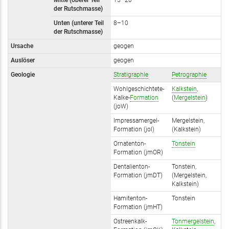
Mitte (oberer Teil
15–20
der Rutschmasse)
Unten (unterer Teil
8–10
der Rutschmasse)
Ursache
geogen
Auslöser
geogen
Geologie
Stratigraphie
Petrographie
Wohlgeschichtete-
Kalkstein
,
Kalke-
Formation
(
Mergelstein
)
(joW)
Impressamergel-
Mergelstein,
Formation (joI)
(Kalkstein)
Ornatenton-
Tonstein
Formation (jmOR)
Dentalienton-
Tonstein,
Formation (jmDT)
(Mergelstein,
Kalkstein)
Hamitenton-
Tonstein
Formation (jmHT)
Ostreenkalk-
Tonmergelstein
,