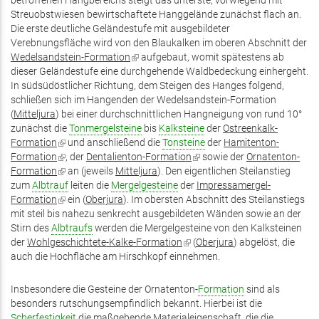
betroffenen Hangbereichs steigt das unterste, vorwiegend mit
Streuobstwiesen bewirtschaftete Hanggelände zunächst flach an.
Die erste deutliche Geländestufe mit ausgebildeter
Verebnungsfläche wird von den Blaukalken im oberen Abschnitt der
Wedelsandstein-Formation
(Link
aufgebaut, womit spätestens ab
dieser Geländestufe eine durchgehende Waldbedeckung einhergeht.
ist
In südsüdöstlicher Richtung, dem Steigen des Hanges folgend,
extern)
schließen sich im Hangenden der Wedelsandstein-Formation
(
Mitteljura
) bei einer durchschnittlichen Hangneigung von rund 10°
zunächst die
Tonmergelsteine
bis
Kalksteine
der
Ostreenkalk-
Formation
(Link
und anschließend die
Tonsteine
der
Hamitenton-
Formation
ist
(Link
, der
Dentalienton-Formation
(Link
sowie der
Ornatenton-
Formation
extern)
ist
(Link
an (jeweils
Mitteljura
). Den eigentlichen Steilanstieg
ist
zum
Albtrauf
extern)
ist
leiten die
Mergelgesteine
der
extern)
Impressamergel-
Formation
extern)
(Link
ein (
Oberjura
). Im obersten Abschnitt des Steilanstiegs
mit steil bis nahezu senkrecht ausgebildeten Wänden sowie an der
ist
Stirn des
Albtraufs
extern)
werden die Mergelgesteine von den Kalksteinen
der
Wohlgeschichtete-Kalke-Formation
(Link
(
Oberjura
) abgelöst, die
auch die Hochfläche am Hirschkopf einnehmen.
ist
extern)
Insbesondere die Gesteine der Ornatenton-
Formation
sind als
besonders rutschungsempfindlich bekannt. Hierbei ist die
Scherfestigkeit
die maßgebende Materialeigenschaft, die die