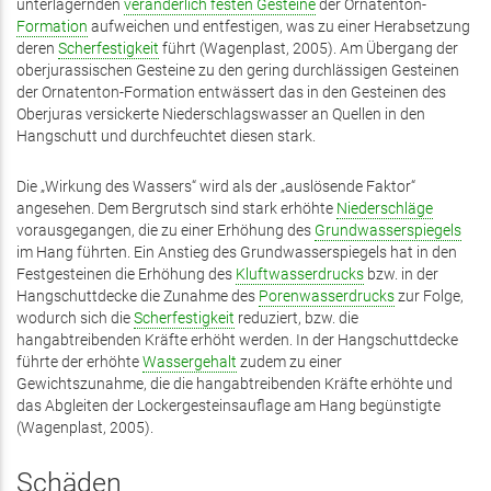
unterlagernden
veränderlich festen Gesteine
der Ornatenton-
Formation
aufweichen und entfestigen, was zu einer Herabsetzung
deren
Scherfestigkeit
führt (Wagenplast, 2005). Am Übergang der
oberjurassischen Gesteine zu den gering durchlässigen Gesteinen
der Ornatenton-Formation entwässert das in den Gesteinen des
Oberjuras versickerte Niederschlagswasser an Quellen in den
Hangschutt und durchfeuchtet diesen stark.
Die „Wirkung des Wassers“ wird als der „auslösende Faktor“
angesehen. Dem Bergrutsch sind stark erhöhte
Niederschläge
vorausgegangen, die zu einer Erhöhung des
Grundwasserspiegels
im Hang führten. Ein Anstieg des Grundwasserspiegels hat in den
Festgesteinen die Erhöhung des
Kluftwasserdrucks
bzw. in der
Hangschuttdecke die Zunahme des
Porenwasserdrucks
zur Folge,
wodurch sich die
Scherfestigkeit
reduziert, bzw. die
hangabtreibenden Kräfte erhöht werden. In der Hangschuttdecke
führte der erhöhte
Wassergehalt
zudem zu einer
Gewichtszunahme, die die hangabtreibenden Kräfte erhöhte und
das Abgleiten der Lockergesteinsauflage am Hang begünstigte
(Wagenplast, 2005).
Schäden