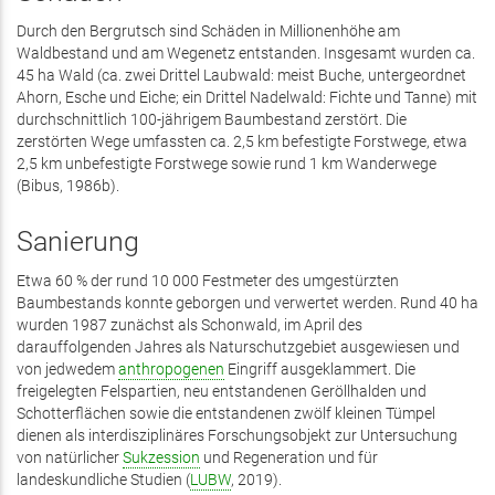
Durch den Bergrutsch sind Schäden in Millionenhöhe am
Waldbestand und am Wegenetz entstanden. Insgesamt wurden ca.
45 ha Wald (ca. zwei Drittel Laubwald: meist Buche, untergeordnet
Ahorn, Esche und Eiche; ein Drittel Nadelwald: Fichte und Tanne) mit
durchschnittlich 100-jährigem Baumbestand zerstört. Die
zerstörten Wege umfassten ca. 2,5 km befestigte Forstwege, etwa
2,5 km unbefestigte Forstwege sowie rund 1 km Wanderwege
(Bibus, 1986b).
Sanierung
Etwa 60 % der rund 10 000 Festmeter des umgestürzten
Baumbestands konnte geborgen und verwertet werden. Rund 40 ha
wurden 1987 zunächst als Schonwald, im April des
darauffolgenden Jahres als Naturschutzgebiet ausgewiesen und
von jedwedem
anthropogenen
Eingriff ausgeklammert. Die
freigelegten Felspartien, neu entstandenen Geröllhalden und
Schotterflächen sowie die entstandenen zwölf kleinen Tümpel
dienen als interdisziplinäres Forschungsobjekt zur Untersuchung
von natürlicher
Sukzession
und Regeneration und für
landeskundliche Studien (
LUBW
, 2019).