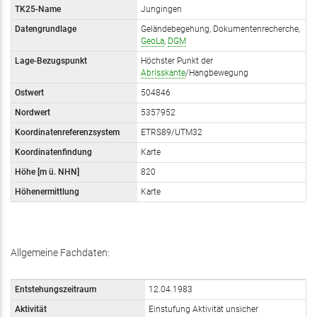
TK25-Name
Jungingen
Datengrundlage
Geländebegehung, Dokumentenrecherche,
GeoLa
,
DGM
Lage-Bezugspunkt
Höchster Punkt der
Abrisskante
/Hangbewegung
Ostwert
504846
Nordwert
5357952
Koordinatenreferenzsystem
ETRS89/UTM32
Koordinatenfindung
Karte
Höhe [m
ü.
NHN]
820
Höhenermittlung
Karte
Allgemeine Fachdaten:
Entstehungszeitraum
12.04.1983
Aktivität
Einstufung Aktivität unsicher