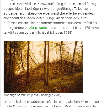
unteren Rand wird die „Kieswüste“ mittig durch einen keilförmig
ausgebildeten Kieshügel in zwei zungenförmige Teilbereiche
aufgespalten. Insbesondere der westlichere Teilbereich endet in
einer deutlich ausgebildeten Zunge. An der dortigen Stirn
aufgeschlossene Fichtenstämme stammen aus dem Umfeld der
untergeordneten
Abrisskante
und wurden somit bis zu 175 m weit
talwärts transportiert (Schädel & Stober, 1988).
Mächtige Stirnwulst (Foto: Fundinger, 1985)
Unterhalb der Kieswüste schließt sich eine zwischen 50 m und 80 m
breite Zone aus zusammengeschobenem Waldboden sowie dem