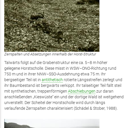
Zerrspalten und Absetzungen innerhalb der Horst-Struktur
Talwärts folgt auf die Grabenstruktur eine ca. 5–8 m höher
gelegene Horstscholle. Diese misst in WSW–ONO-Richtung rund
750 m und in ihrer NNW–SSO-Ausdehnung etwa 75 m. Ihr
bergseitiger Teil ist in
antithetisch
rotierte Längsstreifen zerlegt und
ihr Baumbestand ist bergwärts verkippt. Ihr talseitiger Teil fällt steil
mit synthetischen, treppenförmigen
Abschiebungen
zur daran
anschließenden „Kieswüste“ ein und der dortige Wald ist weitgehend
unverstellt. Der Scheitel der Horstscholle wird durch längs
verlaufende Zerrspalten charakterisiert (Schädel & Stober, 1988).