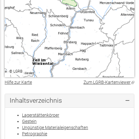
©
LGRB
Hilfe zur Karte
Zum LGRB-Kartenviewer
(Lin
ist
exte
Inhaltsverzeichnis
Lagerstättenkörper
Gestein
Ungünstige Materialeigenschaften
Petrographie