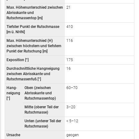
Max. Höhenunterschied zwischen
21
Abrisskante und
Rutschmassentop [m]
Tiefster Punkt der Rutschmasse
410
[m
ü. NHN]
Max. Höhenunterschied (H)
116
zwischen höchstem und tiefstem
Punkt der Rutschung [m]
Exposition [°]
175
Durchschnittliche Hangneigung
16
zwischen Abrisskante und
Rutschmassenfuß [°]
Hang-
Oben (zwischen
60–70
neigung
Abrisskante und
[°]
Rutschmassentop)
Mitte (oberer Teil der
3–20
Rutschmasse)
Unten (unterer Teil der
< 5–12
Rutschmasse)
Ursache
geogen