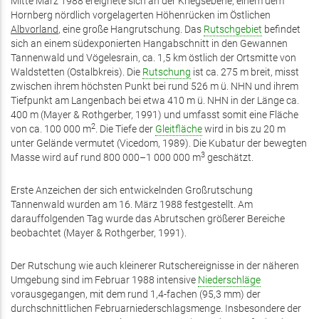
Mitte März 1988 ereignete sich an der Kriegsebene, einem dem
Hornberg nördlich vorgelagerten Höhenrücken im Östlichen
Albvorland
, eine große Hangrutschung. Das
Rutschgebiet
befindet
sich an einem südexponierten Hangabschnitt in den Gewannen
Tannenwald und Vögelesrain, ca. 1,5 km östlich der Ortsmitte von
Waldstetten (Ostalbkreis). Die
Rutschung
ist ca. 275 m breit, misst
zwischen ihrem höchsten Punkt bei rund 526 m ü. NHN und ihrem
Tiefpunkt am Langenbach bei etwa 410 m ü. NHN in der Länge ca.
400 m (Mayer & Rothgerber, 1991) und umfasst somit eine Fläche
2
von ca. 100 000 m
. Die Tiefe der
Gleitfläche
wird in bis zu 20 m
unter Gelände vermutet (Vicedom, 1989). Die Kubatur der bewegten
3
Masse wird auf rund 800 000–1 000 000 m
geschätzt.
Erste Anzeichen der sich entwickelnden Großrutschung
Tannenwald wurden am 16. März 1988 festgestellt. Am
darauffolgenden Tag wurde das Abrutschen größerer Bereiche
beobachtet (Mayer & Rothgerber, 1991).
Der Rutschung wie auch kleinerer Rutschereignisse in der näheren
Umgebung sind im Februar 1988 intensive
Niederschläge
vorausgegangen, mit dem rund 1,4-fachen (95,3 mm) der
durchschnittlichen Februarniederschlagsmenge. Insbesondere der