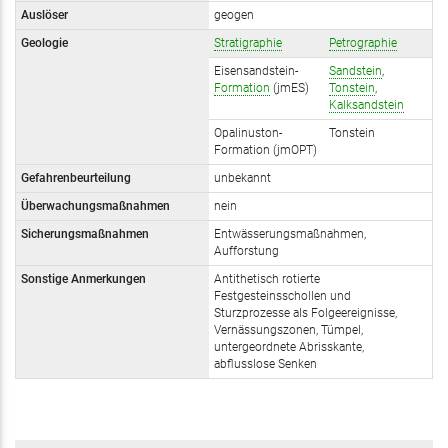
Auslöser
geogen
Geologie
Stratigraphie
Petrographie
Eisensandstein-
Sandstein
,
Formation
(jmES)
Tonstein
,
Kalksandstein
Opalinuston-
Tonstein
Formation (jmOPT)
Gefahrenbeurteilung
unbekannt
Überwachungsmaßnahmen
nein
Sicherungsmaßnahmen
Entwässerungsmaßnahmen,
Aufforstung
Sonstige Anmerkungen
Antithetisch rotierte
Festgesteinsschollen und
Sturzprozesse als Folgeereignisse,
Vernässungszonen, Tümpel,
untergeordnete Abrisskante,
abflusslose Senken