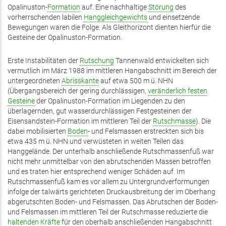
Opalinuston-
Formation
auf. Eine nachhaltige
Störung
des
vorherrschenden labilen
Hanggleichgewichts
und einsetzende
Bewegungen waren die Folge. Als Gleithorizont dienten hierfür die
Gesteine der Opalinuston-Formation.
Erste Instabilitäten der
Rutschung
Tannenwald entwickelten sich
vermutlich im März 1988 im mittleren Hangabschnitt im Bereich der
untergeordneten
Abrisskante
auf etwa 500 m ü. NHN
(Übergangsbereich der gering durchlässigen,
veränderlich festen
Gesteine
der Opalinuston-Formation im Liegenden zu den
überlagernden, gut wasserdurchlässigen Festgesteinen der
Eisensandstein-Formation im mittleren Teil der
Rutschmasse
). Die
dabei mobilisierten
Boden
- und Felsmassen erstreckten sich bis
etwa 435 m ü. NHN und verwüsteten in weiten Teilen das
Hanggelände. Der unterhalb anschließende Rutschmassenfuß war
nicht mehr unmittelbar von den abrutschenden Massen betroffen
und es traten hier entsprechend weniger Schäden auf. Im
Rutschmassenfuß kam es vor allem zu Untergrundverformungen
infolge der talwärts gerichteten Druckausbreitung der im Oberhang
abgerutschten Boden- und Felsmassen. Das Abrutschen der Boden-
und Felsmassen im mittleren Teil der Rutschmasse reduzierte die
haltenden Kräfte
für den oberhalb anschließenden Hangabschnitt