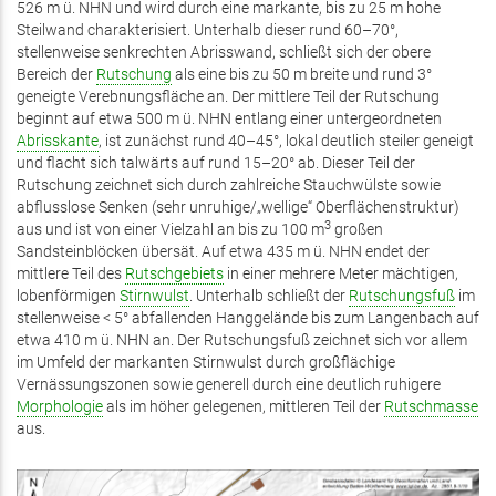
526 m ü. NHN und wird durch eine markante, bis zu 25 m hohe
Steilwand charakterisiert. Unterhalb dieser rund 60–70°,
stellenweise senkrechten Abrisswand, schließt sich der obere
Bereich der
Rutschung
als eine bis zu 50 m breite und rund 3°
geneigte Verebnungsfläche an. Der mittlere Teil der Rutschung
beginnt auf etwa 500 m ü. NHN entlang einer untergeordneten
Abrisskante
, ist zunächst rund 40–45°, lokal deutlich steiler geneigt
und flacht sich talwärts auf rund 15–20° ab. Dieser Teil der
Rutschung zeichnet sich durch zahlreiche Stauchwülste sowie
abflusslose Senken (sehr unruhige/„wellige“ Oberflächenstruktur)
3
aus und ist von einer Vielzahl an bis zu 100 m
großen
Sandsteinblöcken übersät. Auf etwa 435 m ü. NHN endet der
mittlere Teil des
Rutschgebiets
in einer mehrere Meter mächtigen,
lobenförmigen
Stirnwulst
. Unterhalb schließt der
Rutschungsfuß
im
stellenweise < 5° abfallenden Hanggelände bis zum Langenbach auf
etwa 410 m ü. NHN an. Der Rutschungsfuß zeichnet sich vor allem
im Umfeld der markanten Stirnwulst durch großflächige
Vernässungszonen sowie generell durch eine deutlich ruhigere
Morphologie
als im höher gelegenen, mittleren Teil der
Rutschmasse
aus.