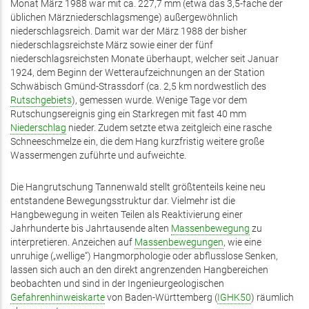
Monat März 1988 war mit ca. 227,7 mm (etwa das 3,5-fache der
üblichen Märzniederschlagsmenge) außergewöhnlich
niederschlagsreich. Damit war der März 1988 der bisher
niederschlagsreichste März sowie einer der fünf
niederschlagsreichsten Monate überhaupt, welcher seit Januar
1924, dem Beginn der Wetteraufzeichnungen an der Station
Schwäbisch Gmünd-Strassdorf (ca. 2,5 km nordwestlich des
Rutschgebiets
), gemessen wurde. Wenige Tage vor dem
Rutschungsereignis ging ein Starkregen mit fast 40 mm
Niederschlag
nieder. Zudem setzte etwa zeitgleich eine rasche
Schneeschmelze ein, die dem Hang kurzfristig weitere große
Wassermengen zuführte und aufweichte.
Die Hangrutschung Tannenwald stellt größtenteils keine neu
entstandene Bewegungsstruktur dar. Vielmehr ist die
Hangbewegung in weiten Teilen als Reaktivierung einer
Jahrhunderte bis Jahrtausende alten
Massenbewegung
zu
interpretieren. Anzeichen auf
Massenbewegungen
, wie eine
unruhige („wellige“) Hangmorphologie oder abflusslose Senken,
lassen sich auch an den direkt angrenzenden Hangbereichen
beobachten und sind in der Ingenieurgeologischen
Gefahrenhinweiskarte
von Baden-Württemberg (
IGHK50
) räumlich