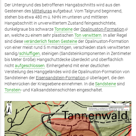
Der Untergrund des betroffenen Hangabschnitts wird aus den
Gesteinen des
Mitteljuras
aufgebaut. Vom Talgrund beginnend,
stehen bis etwa 480 m ü. NHN im unteren und mittleren
Hangabschnitt in unverwittertem Zustand feingeschichtete,
dunkelgraue bis schwarze
Tonsteine
der
Opalinuston-Formation
(Link
an, welche zu einem sehr plastischen
Ton
verwittern
. In aller Regel
ist
sind diese
veränderlich festen Gesteine
der Opalinuston-Formation
extern
von einer meist rund 5 m mächtigen, verschieden stark verwitterten
sandig/
schluffigen
, steinigen (Sandsteinkomponenten in Zentimeter
bis Meter Größe) Hangschuttdecke überdeckt und oberflächlich
nicht
aufgeschlossen
. Einhergehend mit einer deutlichen
Versteilung des Hanggeländes wird die Opalinuston-Formation von
Sandsteinen der
Eisensandstein-Formation
(Link
überlagert, die den
Höhenrücken der Kriegsebene einnehmen. In die
ist
Sandsteine
sind
Tonstein
- und Kalksandsteinschichten eingeschaltet.
extern)