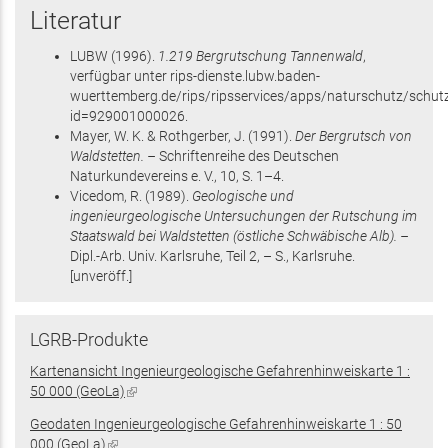
Literatur
LUBW
(1996)
.
1.219 Bergrutschung Tannenwald
,
verfügbar unter rips-dienste.lubw.baden-
wuerttemberg.de/rips/ripsservices/apps/naturschutz/schutz
id=929001000026
.
Mayer, W. K. & Rothgerber, J.
(1991)
.
Der Bergrutsch von
Waldstetten. –
Schriftenreihe des Deutschen
Naturkundevereins e. V.,
10
,
S. 1–4
.
Vicedom, R.
(1989)
.
Geologische und
ingenieurgeologische Untersuchungen der Rutschung im
Staatswald bei Waldstetten (östliche Schwäbische Alb). –
Dipl.-Arb. Univ. Karlsruhe,
Teil 2
,
– S.
, Karlsruhe
.
[unveröff.]
LGRB-Produkte
Kartenansicht Ingenieurgeologische Gefahrenhinweiskarte 1 :
50 000 (GeoLa)
(Link
ist
Geodaten Ingenieurgeologische Gefahrenhinweiskarte 1 : 50
extern)
000 (GeoLa)
(Link