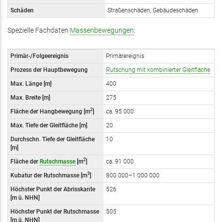
Schäden
Straßenschäden, Gebäudeschäden
Spezielle Fachdaten
Massenbewegungen
:
Primär-/Folgeereignis
Primärereignis
Prozess der Hauptbewegung
Rutschung mit kombinierter Gleitfläche
Max. Länge [m]
400
Max. Breite [m]
275
2
Fläche der Hangbewegung [m
]
ca. 95 000
Max. Tiefe der Gleitfläche [m]
20
Durchschn. Tiefe der Gleitfläche
10
[m]
2
Fläche der
Rutschmasse
[m
]
ca. 91 000
3
Kubatur der Rutschmasse [m
]
800 000–1 000 000
Höchster Punkt der Abrisskante
526
[m
ü. NHN]
Höchster Punkt der Rutschmasse
505
[m
ü. NHN]