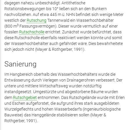
dagegen nahezu unbeschädigt. Antithetische
Rotationsbewegungen bis 10° ließen sich an den Bunkern
nachvollziehen. Auf etwa 445 m ü. NHN befindet sich wenige Meter
westlich der
Rutschung
Tannenwald ein Wasserhochbehälter
3
(800 m
Fassungsvermögen). Dieser wurde vermutlich auf einer
fossilen
Rutschscholle
errichtet. Zunächst wurde befürchtet, dass
diese Rutschscholle ebenfalls reaktiviert werden könnte und somit
der Wasserhochbehälter auch gefährdet wäre. Dies bewahrheitete
sich jedoch nicht (Mayer & Rothgerber, 1991).
Sanierung
Im Hangbereich oberhalb des Wasserhochbehälters wurde die
Entwässerung durch Verlegen von Drainagerohren verbessert. Der
untere und mittlere Wirtschaftsweg wurden notdürftig
instandgesetzt. Umgestürzte und abgestorbene Bäume wurden
dem
Rutschgebiet
entnommen. Das Rutschgelände wurde mit Erlen
und Eschen aufgeforstet, die aufgrund ihres stark ausgebildeten
Wurzelgeflechts und hohen Wasserbedarfs (ingenieurbiologische
Bauweise) das Hanggelände stabilisieren sollen (Mayer &
Rothgerber, 1991).