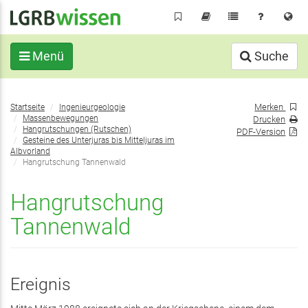
Direkt
zum
Inhalt
Menü
Suche
Sie
Merken
Startseite
Ingenieurgeologie
befinden
Massenbewegungen
Drucken
sich
Hangrutschungen (Rutschen)
PDF-Version
Gesteine des Unterjuras bis Mitteljuras im
hier:
Albvorland
Hangrutschung Tannenwald
Hangrutschung
Tannenwald
Ereignis