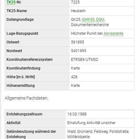
TK25
-Nr.
7225
TK25-Name
Heubach
Datengrundlage
GK25,
IGHK50
,
DGM
,
Dokumentenrecherche
Lage-Bezugspunkt
Höchster Punkt der
Abrisskante
Ostwert
561895
Nordwert
5401995
Koordinatenreferenzsystem
ETRS89/UTM32
Koordinatenfindung
Karte
Höhe [m ü. NHN]
426
Höhenermittlung
Karte
Allgemeine Fachdaten:
Entstehungszeitraum
16.03.1988
Aktivität
Einstufung Aktivität unsicher
Geländenutzung während der
Wald, Grünland, Feldweg, Forststraße,
Entstehung
Militärobjekte