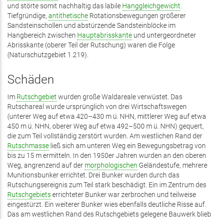
und störte somit nachhaltig das labile
Hanggleichgewicht
.
Tiefgründige,
antithetische
Rotationsbewegungen größerer
Sandsteinschollen und abstürzende Sandsteinblöcke im
Hangbereich zwischen
Hauptabrisskante
und untergeordneter
Abrisskante (oberer Teil der Rutschung) waren die Folge
(Naturschutzgebiet 1.219).
Schäden
Im
Rutschgebiet
wurden große Waldareale verwüstet. Das
Rutschareal wurde ursprünglich von drei Wirtschaftswegen
(unterer Weg auf etwa 420–430 m ü. NHN, mittlerer Weg auf etwa
450 m ü. NHN, oberer Weg auf etwa 492–500 m ü. NHN) gequert,
die zum Teil vollständig zerstört wurden. Am westlichen Rand der
Rutschmasse
ließ sich am unteren Weg ein Bewegungsbetrag von
bis zu 15 m ermitteln. In den 1950er Jahren wurden an den oberen
Weg, angrenzend auf der
morphologischen
Geländestufe, mehrere
Munitionsbunker errichtet. Drei Bunker wurden durch das
Rutschungsereignis zum Teil stark beschädigt. Ein im Zentrum des
Rutschgebiets
errichteter Bunker war zerbrochen und teilweise
eingestürzt. Ein weiterer Bunker wies ebenfalls deutliche Risse auf.
Das am westlichen Rand des Rutschgebiets gelegene Bauwerk blieb