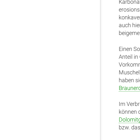
Karbonat
erosions
konkave
auch hi
beigeme
Einen So
Anteil i
Vorkomme
Muschelk
haben si
Brauner
Im Verbr
können d
Dolomit
bzw. das