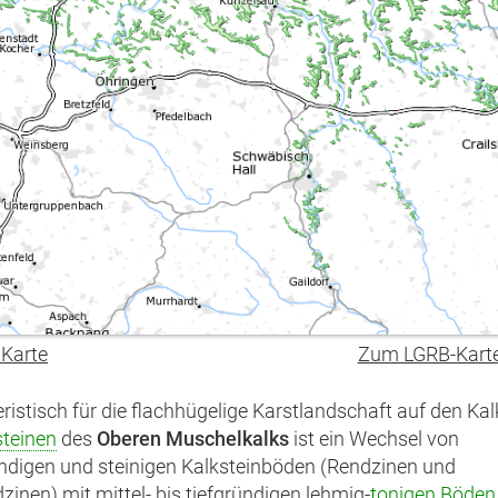
 Karte
Zum LGRB-Kart
ristisch für die flachhügelige Karstlandschaft auf den Kal
teinen
des
Oberen Muschelkalks
ist ein Wechsel von
ndigen und steinigen Kalksteinböden (Rendzinen und
zinen) mit mittel- bis tiefgründigen lehmig-
tonigen
Böden