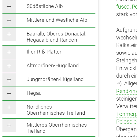
Südöstliche Alb
fusca
,
Pe
stark vo
Mittlere und Westliche Alb
Aufgrund
Baaralb, Oberes Donautal,
wechsel
Hegaualb und Randen
Kalkstei
Iller-Riß-Platten
sowie au
Steingeh
Altmoränen-Hügelland
Entwickl
durch ei
Jungmoränen-Hügelland
(Link
). Allg
ist
Rendzin
Hegau
extern)
steinige
Verwitte
Nördliches
Oberrheinisches Tiefland
Tonmerg
Pelosole
Mittleres Oberrheinisches
Übergang
Tiefland