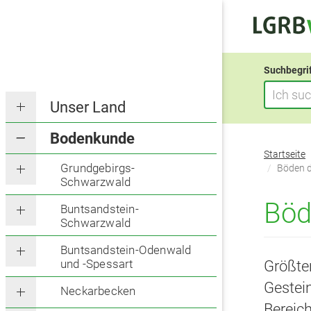
Suchbegri
Unser Land
Bodenkunde
Sie
Startseite
befinden
Grundgebirgs-
Böden d
Schwarzwald
sich
hier:
Böd
Buntsandstein-
Schwarzwald
Buntsandstein-Odenwald
und -Spessart
Größte
Gestein
Neckarbecken
Bereic