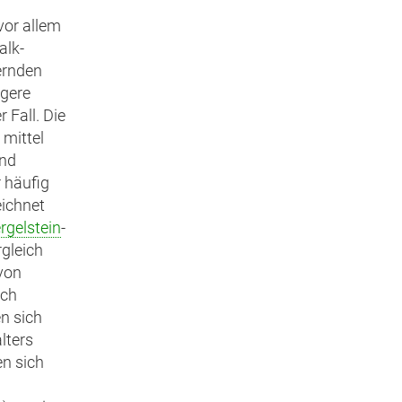
vor allem
alk-
ernden
gere
 Fall. Die
 mittel
nd
r häufig
ichnet
gelstein
-
gleich
von
rch
n sich
lters
en sich