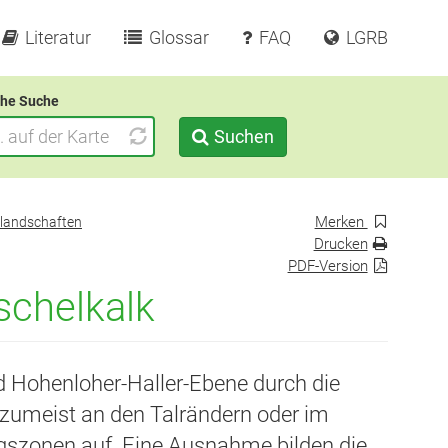
Literatur
Glossar
FAQ
LGRB
he Suche
Suchen
Merken
landschaften
Drucken
PDF-Version
schelkalk
d Hohenloher-Haller-Ebene durch die
t zumeist an den Talrändern oder im
gszonen auf. Eine Ausnahme bilden die