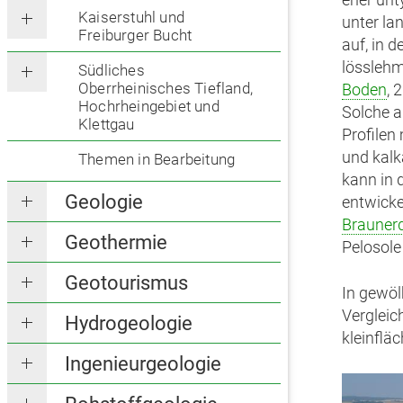
eher unt
Kaiserstuhl und
unter la
Freiburger Bucht
auf, in d
lösslehm
Südliches
Oberrheinisches Tiefland,
Boden
, 
Hochrheingebiet und
Solche a
Klettgau
Profilen 
und kalk
Themen in Bearbeitung
kann in 
Geologie
entwicke
Brauner
Geothermie
Pelosole
Geotourismus
In gewö
Vergleic
Hydrogeologie
kleinflä
Ingenieurgeologie