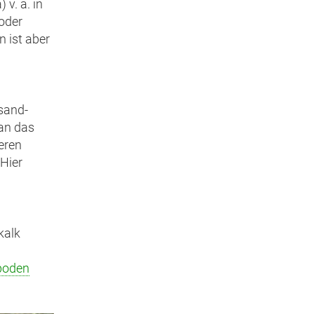
 v. a. in
oder
 ist aber
sand-
 an das
eren
Hier
kalk
boden