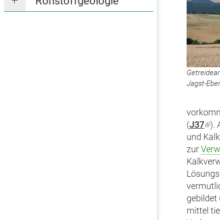
Rohstoffgeologie
Getreidea
Jagst-Ebe
vorkomm
(
J37
(Lin
).
und Kalk
ist
zur
Verw
exte
Kalkverw
Lösungsv
vermutli
gebildet
mittel t