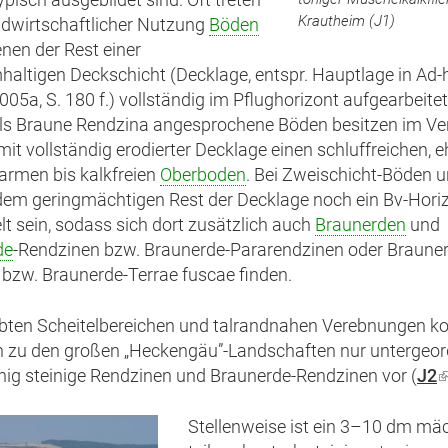
ypisch ausgebildet sind. Oft treten
Krautheim (J1)
ndwirtschaftlicher Nutzung
Böden
enen der Rest einer
haltigen Deckschicht (Decklage, entspr. Hauptlage in Ad
2005a, S. 180 f.) vollständig im Pflughorizont aufgearbeitet 
ls Braune Rendzina angesprochene Böden besitzen im Ver
mit vollständig erodierter Decklage einen schluffreichen, e
armen bis kalkfreien
Oberboden
. Bei Zweischicht-Böden 
dem geringmächtigen Rest der Decklage noch ein Bv-Hori
lt sein, sodass sich dort zusätzlich auch
Braunerden
und
de
-Rendzinen bzw. Braunerde-Pararendzinen oder Brauner
 bzw. Braunerde-Terrae fuscae finden.
lbten Scheitelbereichen und talrandnahen Verebnungen 
h zu den großen „Heckengäu”-Landschaften nur untergeo
chig steinige Rendzinen und Braunerde-Rendzinen vor (
J2
(
i
e
Stellenweise ist ein 3–10 dm mäc