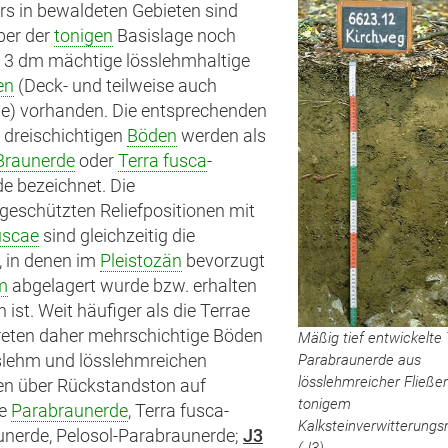
s in bewaldeten Gebieten sind
ber der
tonigen
Basislage noch
 3 dm mächtige lösslehmhaltige
en
(Deck- und teilweise auch
ge) vorhanden. Die entsprechenden
s dreischichtigen
Böden
werden als
Braunerde
oder
Terra fusca
-
e bezeichnet. Die
geschützten Reliefpositionen mit
uscae
sind gleichzeitig die
, in denen im
Pleistozän
bevorzugt
m
abgelagert wurde bzw. erhalten
 ist. Weit häufiger als die Terrae
reten daher mehrschichtige Böden
Mäßig tief entwickelte 
Parabraunerde aus
slehm und lösslehmreichen
lösslehmreicher Fließe
en über Rückstandston auf
tonigem
te
Parabraunerde
, Terra fusca-
Kalksteinverwitterungs
nerde, Pelosol-Parabraunerde;
J3