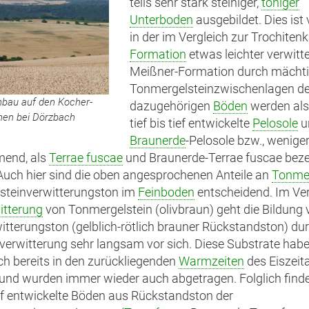
teils sehr stark steiniger,
toniger
Unterboden
ausgebildet. Dies ist 
in der im Vergleich zur Trochitenk
Formation
etwas leichter verwitt
Meißner-Formation durch mächti
Tonmergelsteinzwischenlagen der
nbau auf den Kocher-
dazugehörigen
Böden
werden als
nen bei Dörzbach
tief bis tief entwickelte
Pelosole
u
Braunerde
-Pelosole bzw., wenige
end, als
Terrae fuscae
und Braunerde-Terrae fuscae beze
k
 Auch hier sind die oben angesprochenen Anteile an
Tonmer
steinverwitterungston im
Feinboden
entscheidend. Im Ver
itterung
rn)
von Tonmergelstein (olivbraun) geht die Bildung 
itterungston (gelblich-rötlich brauner Rückstandston) du
erwitterung sehr langsam vor sich. Diese Substrate habe
ch bereits in den zurückliegenden
Warmzeiten
des Eiszeita
 und wurden immer wieder auch abgetragen. Folglich find
ief entwickelte Böden aus Rückstandston der