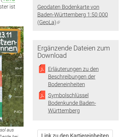
ist
ter ist
Geodaten Bodenkarte von
extern)
Baden-Württemberg 1:50 000
(GeoLa)
(Link
ist
extern)
Ergänzende Dateien zum
Download
Erläuterungen zu den
Beschreibungen der
Bodeneinheiten
Symbolschlüssel
Bodenkunde Baden-
Württemberg
sol aus
Link zu den Kartiereinheiten
eßerde bei