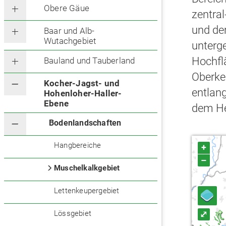
Obere Gäue
zentra
und de
Baar und Alb-
Wutachgebiet
unterge
Hochfl
Bauland und Tauberland
Oberke
Kocher-Jagst- und
entlang
Hohenloher-Haller-
Ebene
dem He
Bodenlandschaften
Hangbereiche
+
–
Muschelkalkgebiet
Lettenkeupergebiet
Lössgebiet
⤢