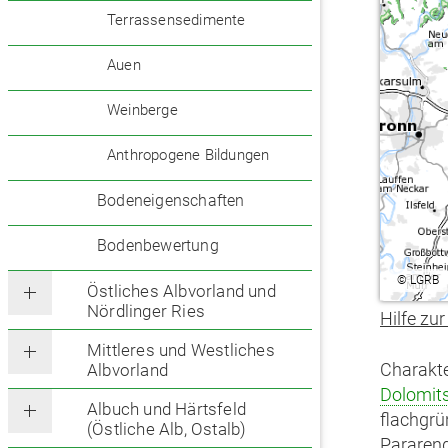
Terrassensedimente
Auen
Weinberge
Anthropogene Bildungen
Bodeneigenschaften
Bodenbewertung
©
LGRB
Östliches Albvorland und
Nördlinger Ries
Hilfe zur
Mittleres und Westliches
Charakte
Albvorland
Dolomits
Albuch und Härtsfeld
flachgrü
(Östliche Alb, Ostalb)
Pararend