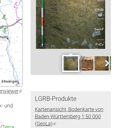
enviewer
(Link
LGRB-Produkte
ist
extern)
k- und
Kartenansicht, Bodenkarte von
Baden-Württemberg 1:50 000
(GeoLa)
(Link
(
Terra