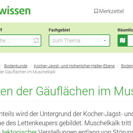
Direkt
zum
Merkzettel
Inhalt
ff
Fachgebiet
Räumlic
zum Thema
Bodenkunde
Kocher-Jagst- und Hohenloher-Haller-Ebene
Boden
er Gäuflächen im Muschelkalk
en der Gäuflächen im Mu
nteils wird der Untergrund der Kocher-Jagst- un
e des Lettenkeupers gebildet. Muschelkalk trit
h
tektonischer
Verstellungen entlang von Störun