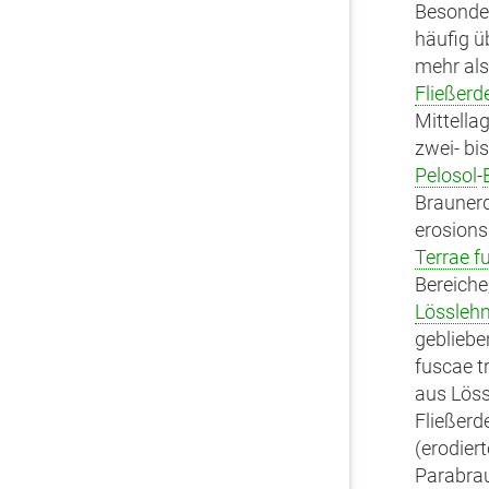
Besonder
häufig ü
mehr als
Fließerd
Mittella
zwei- bi
Pelosol
-
Braunerd
erosions
Terrae f
Bereiche
Lössleh
geblieben
fuscae t
aus Lös
Fließerd
(erodier
Parabrau