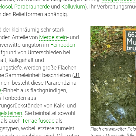
losol
,
Parabraunerde
und
Kolluvium
). Ihr Verbreitungsmus
n den Reliefformen abhängig.
 der kleinräumig sehr stark
nden Anteile von
Mergelstein
- und
nverwitterungston im
Feinboden
fgrund von Unterschieden bei
alt, Kalkgehalt und
ungstiefe, werden große Flächen
ne Sammeleinheit beschrieben (
J1
emein besteht diese Pararendzina-
a
-Einheit aus flachgründigen,
n Tonböden aus
rungsrückständen von Kalk- und
elsteinen
. Sie beinhaltet sowohl
als auch
Terrae fuscae
als
stypen, wobei letztere zumeist
Flach entwickelter Pelo
toniger Muschelkalkfli