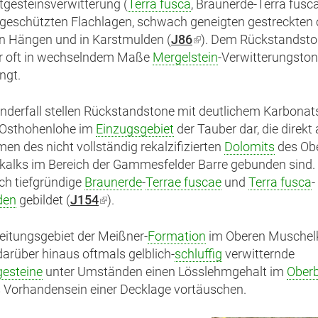
gesteinsverwitterung (
Terra fusca
, Braunerde-Terra fusca)
geschützten Flachlagen, schwach geneigten gestreckten 
n Hängen und in Karstmulden (
J86
(Link
). Dem Rückstandston
er oft in wechselndem Maße
Mergelstein
ist
-Verwitterungston
ngt.
extern)
nderfall stellen Rückstandstone mit deutlichem Karbonat
n Osthohenlohe im
Einzugsgebiet
der Tauber dar, die direkt
n des nicht vollständig rekalzifizierten
Dolomits
des Ob
alks im Bereich der Gammesfelder Barre gebunden sind. 
ch tiefgründige
Braunerde
-
Terrae fuscae
und
Terra fusca
-
den
gebildet (
J154
(Link
).
ist
extern)
eitungsgebiet der Meißner-
Formation
im Oberen Muschel
arüber hinaus oftmals gelblich-
schluffig
verwitternde
gesteine
unter Umständen einen Lösslehmgehalt im
Ober
 Vorhandensein einer Decklage vortäuschen.