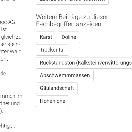
Weitere Beiträge zu diesen
-hoc-AG
Fachbegriffen anzeigen:
ist.
gleich zu
Karst
Doline
her stein-
Trockental
unter Wald
zont
Rückstandston (Kalksteinverwitterungs
de-
Abschwemmmassen
Gäulandschaft
kommen im
Hohenlohe
rdnet und
Link
).
st
xtern)
htiger,