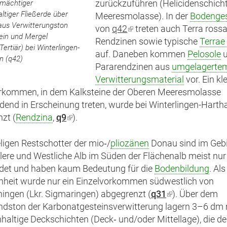
gmächtiger
zurückzuführen (Helicidenschich
ltiger Fließerde über
Meeresmolasse). In der
Bodenges
aus Verwitterungston
von
q42
(Link
treten auch Terra rossa
ein und Mergel
Rendzinen sowie typische
ist
Terrae
Tertiär) bei Winterlingen-
auf. Daneben kommen
extern)
Pelosole
u
n (q42)
Pararendzinen aus
umgelagerte
Verwitterungsmaterial
vor. Ein kl
orkommen, in dem Kalksteine der Oberen Meeresmolasse
dend in Erscheinung treten, wurde bei Winterlingen-Hart
zt (
Rendzina
,
q9
(Link
).
ist
extern)
eligen Restschotter der mio‑/
pliozänen
Donau sind im Gebi
lere und Westliche Alb im Süden der Flächenalb meist nur 
det und haben kaum Bedeutung für die
Bodenbildung
. Al
inheit wurde nur ein Einzelvorkommen südwestlich von
ngen (Lkr. Sigmaringen) abgegrenzt (
q31
(Link
). Über dem
ndston der Karbonatgesteinsverwitterung lagern 3–6 dm
ist
haltige Deckschichten (Deck‑ und/oder Mittellage), die de
extern)