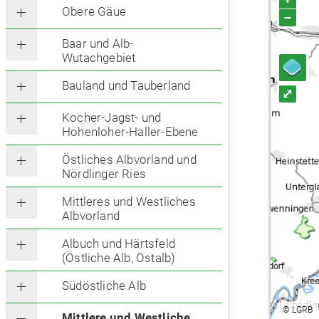
Obere Gäue
–
Baar und Alb-
Wutachgebiet
Bauland und Tauberland
⤢
Kocher-Jagst- und
Hohenloher-Haller-Ebene
Östliches Albvorland und
Nördlinger Ries
Mittleres und Westliches
Albvorland
Albuch und Härtsfeld
(Östliche Alb, Ostalb)
Südöstliche Alb
©
LGRB
Mittlere und Westliche