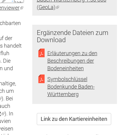
(GeoLa)
(Link
enviewer
(Link
ist
ist
extern)
extern)
achbarten
Ergänzende Dateien zum
uf der
Download
Es handelt
Erläuterungen zu den
fluh
Beschreibungen der
. Die
Bodeneinheiten
en und
Symbolschlüssel
altige,
Bodenkunde Baden-
ich um
Württemberg
(Link
). Bei
 auch
st
2
extern)
(Link
). In
Link zu den Kartiereinheiten
uvien
ist
weisen
extern)