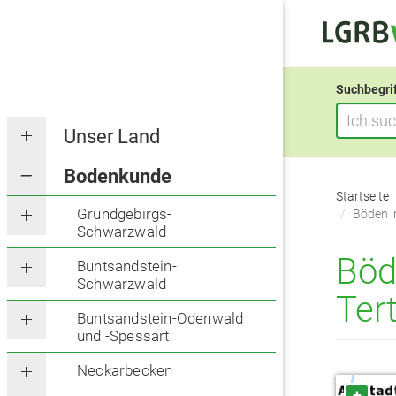
Suchbegri
Unser Land
Bodenkunde
Sie
Startseite
befinden
Grundgebirgs-
Böden i
Schwarzwald
sich
hier:
Böd
Buntsandstein-
Schwarzwald
Ter
Buntsandstein-Odenwald
und -Spessart
Neckarbecken
+