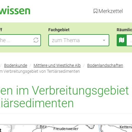
Direkt
zum
Merkzettel
Inhalt
ff
Fachgebiet
Räumlic
zum Thema
Bodenkunde
Mittlere und Westliche Alb
Bodenlandschaften
m Verbreitungsgebiet von Tertiärsedimenten
en im Verbreitungsgebiet
tiärsedimenten