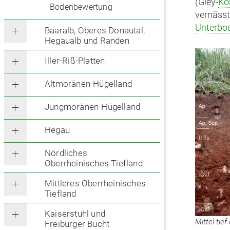
(Gley-
Ko
Bodenbewertung
vernässt
Unterbo
Baaralb, Oberes Donautal,
Hegaualb und Randen
Iller-Riß-Platten
Altmoränen-Hügelland
Jungmoränen-Hügelland
Hegau
Nördliches
Oberrheinisches Tiefland
Mittleres Oberrheinisches
Tiefland
Kaiserstuhl und
Mittel tie
Freiburger Bucht