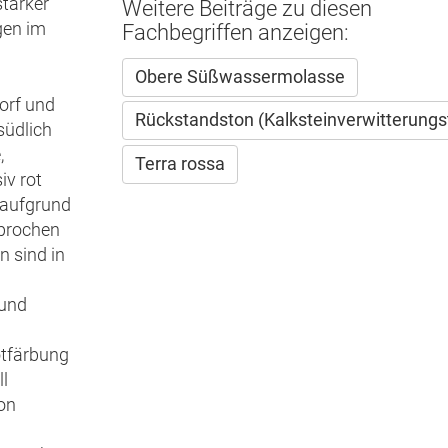
stärker
Weitere Beiträge zu diesen
gen im
Fachbegriffen anzeigen:
Obere Süßwassermolasse
orf und
Rückstandston (Kalksteinverwitterungs
südlich
,
Terra rossa
iv rot
e aufgrund
sprochen
n sind in
und
otfärbung
ll
on