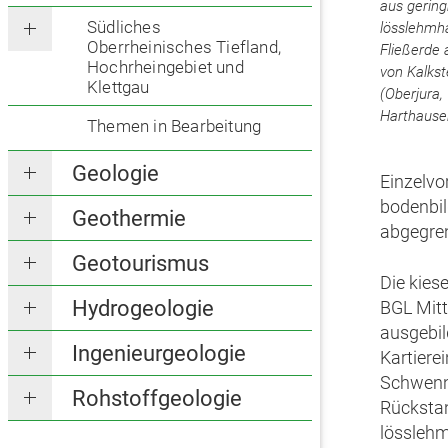
aus gerin
Südliches
lösslehmha
Oberrheinisches Tiefland,
Fließerde 
Hochrheingebiet und
von Kalkst
Klettgau
(Oberjura, 
Harthause
Themen in Bearbeitung
Geologie
Einzelv
bodenbil
Geothermie
abgegren
Geotourismus
Die kies
Hydrogeologie
BGL Mitt
ausgebil
Ingenieurgeologie
Kartiere
Schwenni
Rohstoffgeologie
Rücksta
lösslehm