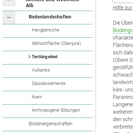
Alb
Hilfe zur
Bodenlandschaften
Die Über
Bodengr
Hangbereiche
charakte
Albhochfläche (Oberjura)
Flächena
sich dab
Tertiärgebiet
(Obere S
geröllfü
Vulkanite
schwach 
landwirt
Glazialsedimente
kies‑ un
Pararend
Auen
Langenen
Anthropogene Bildungen
weiteren
den schm
Bodeneigenschaften
verbreite