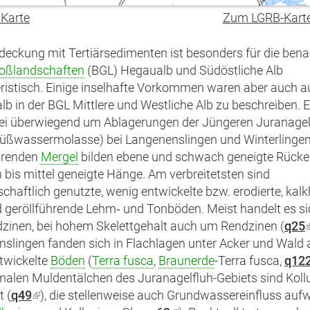
 Karte
Zum LGRB-Kart
deckung mit Tertiärsedimenten ist besonders für die ben
oßlandschaften
(BGL) Hegaualb und Südöstliche Alb
ristisch. Einige inselhafte Vorkommen waren aber auch a
lb in der BGL Mittlere und Westliche Alb zu beschreiben. 
ei überwiegend um Ablagerungen der Jüngeren Juranagel
üßwassermolasse) bei Langenenslingen und Winterlingen
hrenden
Mergel
bilden ebene und schwach geneigte Rück
bis mittel geneigte Hänge. Am verbreitetsten sind
schaftlich genutzte, wenig entwickelte bzw. erodierte, kalkh
d geröllführende Lehm‑ und Tonböden. Meist handelt es s
zinen, bei hohem Skelettgehalt auch um Rendzinen (
q25
slingen fanden sich in Flachlagen unter Acker und Wald
i
twickelte
Böden
(
Terra fusca
,
Braunerde
-Terra fusca,
q12
alen Muldentälchen des Juranagelfluh-Gebiets sind Koll
t (
q49
(Link
), die stellenweise auch Grundwassereinfluss auf