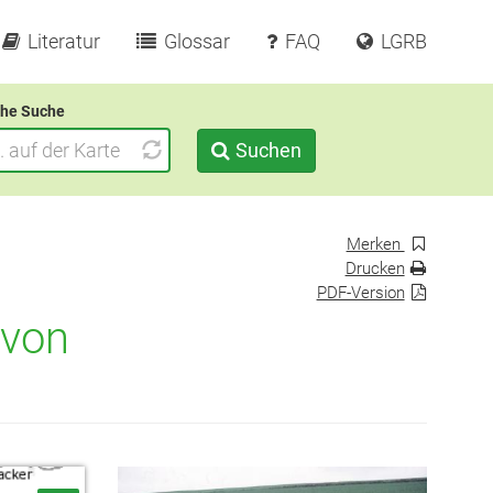
Literatur
Glossar
FAQ
LGRB
he Suche
Suchen
Merken
Drucken
PDF-Version
 von