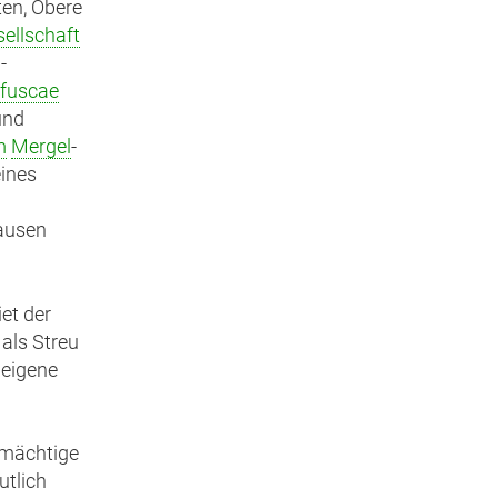
ten, Obere
ellschaft
-
 fuscae
nd
m
Mergel
-
eines
hausen
et der
als Streu
s eigene
 mächtige
utlich