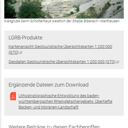
Kiesgrube beim Scholterhaus westlich der Straße Biberach–Warthausen
LGRB-Produkte
Kartenansicht Geotouristische Übersichtskarten 1:200 000
(GTO)
(Link
ist
Geodaten Geotouristische Übersichtskarten 1:200 000 (GTO)
(Link
extern)
ist
extern
Ergänzende Dateien zum Download
Lithostratigraphische Entwicklung des baden-
württembergischen Rheingletschergebiets: Übertiefte
Becken- und Moränen-Landschaft
Weitere Beiträge zu diesen Fachbegriffen