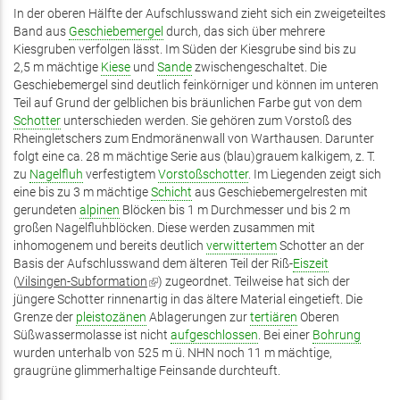
In der oberen Hälfte der Aufschlusswand zieht sich ein zweigeteiltes
Band aus
Geschiebemergel
durch, das sich über mehrere
Kiesgruben verfolgen lässt. Im Süden der Kiesgrube sind bis zu
2,5 m mächtige
Kiese
und
Sande
zwischengeschaltet. Die
Geschiebemergel sind deutlich feinkörniger und können im unteren
Teil auf Grund der gelblichen bis bräunlichen Farbe gut von dem
Schotter
unterschieden werden. Sie gehören zum Vorstoß des
Rheingletschers zum Endmoränenwall von Warthausen. Darunter
folgt eine ca. 28 m mächtige Serie aus (blau)grauem kalkigem, z. T.
zu
Nagelfluh
verfestigtem
Vorstoßschotter
. Im Liegenden zeigt sich
eine bis zu 3 m mächtige
Schicht
aus Geschiebemergelresten mit
gerundeten
alpinen
Blöcken bis 1 m Durchmesser und bis 2 m
großen Nagelfluhblöcken. Diese werden zusammen mit
inhomogenem und bereits deutlich
verwittertem
Schotter an der
Basis der Aufschlusswand dem älteren Teil der Riß-
Eiszeit
(
Vilsingen-Subformation
(Link
) zugeordnet. Teilweise hat sich der
jüngere Schotter rinnenartig in das ältere Material eingetieft. Die
ist
Grenze der
pleistozänen
Ablagerungen zur
extern)
tertiären
Oberen
Süßwassermolasse ist nicht
aufgeschlossen
. Bei einer
Bohrung
wurden unterhalb von 525 m ü. NHN noch 11 m mächtige,
graugrüne glimmerhaltige Feinsande durchteuft.