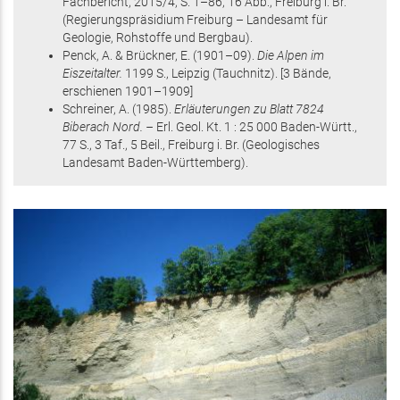
Fachbericht,
2015/4,
S. 1–86
, 16 Abb.
, Freiburg i. Br.
(Regierungspräsidium Freiburg – Landesamt für
Geologie, Rohstoffe und Bergbau)
.
Penck, A. & Brückner, E.
(1901
–09
)
.
Die Alpen im
Eiszeitalter.
1199 S.
, Leipzig
(Tauchnitz)
.
[3 Bände,
erschienen 1901–1909]
Schreiner, A.
(1985)
.
Erläuterungen zu Blatt 7824
Biberach Nord. –
Erl. Geol. Kt. 1 : 25 000 Baden-Württ.,
77 S.
, 3 Taf., 5 Beil.
, Freiburg i. Br.
(Geologisches
Landesamt Baden-Württemberg)
.