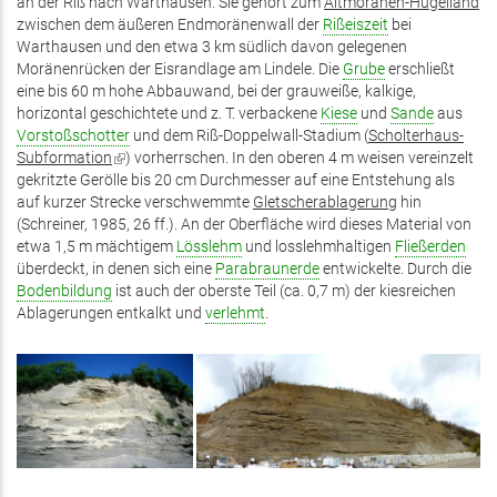
an der Riß nach Warthausen. Sie gehört zum
Altmoränen-Hügelland
zwischen dem äußeren Endmoränenwall der
Rißeiszeit
bei
Warthausen und den etwa 3 km südlich davon gelegenen
Moränenrücken der Eisrandlage am Lindele. Die
Grube
erschließt
eine bis 60 m hohe Abbauwand, bei der grauweiße, kalkige,
horizontal geschichtete und z. T. verbackene
Kiese
und
Sande
aus
Vorstoßschotter
und dem Riß-Doppelwall-Stadium (
Scholterhaus-
Subformation
(Link
) vorherrschen. In den oberen 4 m weisen vereinzelt
gekritzte Gerölle bis 20 cm Durchmesser auf eine Entstehung als
ist
auf kurzer Strecke verschwemmte
extern)
Gletscherablagerung
hin
(Schreiner, 1985, 26 ff.). An der Oberfläche wird dieses Material von
etwa 1,5 m mächtigem
Lösslehm
und losslehmhaltigen
Fließerden
überdeckt, in denen sich eine
Parabraunerde
entwickelte. Durch die
Bodenbildung
ist auch der oberste Teil (ca. 0,7 m) der kiesreichen
Ablagerungen entkalkt und
verlehmt
.