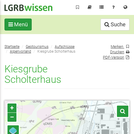
Direkt
zum
Inhalt
Menü
Suche
Sie
Merken
Startseite
Geotourismus
Aufschlüsse
befinden
Alpenvorland
Kiesgrube Scholterhaus
Drucken
sich
PDF-Version
hier:
Kiesgrube
Scholterhaus
+
–