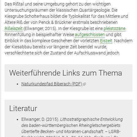
Das Rißtal und seine Umgebung gehört zu den wichtigen
Untersuchungsräumen der klassischen Quartärgeologie. Die
Kiesgrube Scholterhaus bildet die Typlokalität für das Mittlere und
Ältere Riß der von Penck & Brückner erstmals beschriebenen
Rißeiszeit
(Ellwanger, 2015). In der Kiesgrube ist eine
pleistozäne
Rinnenfüllung in beispielhafter Weise
aufgeschlossen
und gibt
Einblick in das komplexe Geschehen der vorletzten
Eiszeit
. Nachdem
der Kiesabbau bereits vor längerer Zeit beendet wurde,
verschlechterte sich der Zustand der Aufschlusswand jedoch.
Weiterführende Links zum Thema
Naturkundepfad Biberach (PDF)
(Link
ist
extern)
Literatur
Ellwanger, D.
(2015)
.
Lithostratigraphische Entwicklung
des baden-württembergischen Rheingletschergebiets:
Übertiefte Becken- und Moränen-Landschaft.
– LGRB-