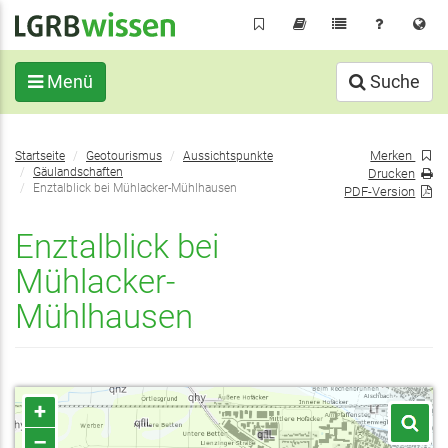
Direkt
zum
Inhalt
Menü
Suche
Sie
Merken
Startseite
Geotourismus
Aussichtspunkte
befinden
Gäulandschaften
Drucken
sich
Enztalblick bei Mühlacker-Mühlhausen
PDF-Version
hier:
Enztalblick bei
Mühlacker-
Mühlhausen
+
–