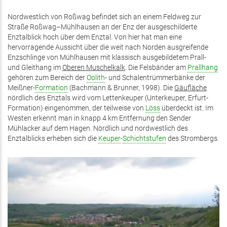
ist
exte
Nordwestlich von Roßwag befindet sich an einem Feldweg zur
Straße Roßwag–Mühlhausen an der Enz der ausgeschilderte
Enztalblick hoch über dem Enztal. Von hier hat man eine
hervorragende Aussicht über die weit nach Norden ausgreifende
Enzschlinge von Mühlhausen mit klassisch ausgebildetem Prall-
und Gleithang im
Oberen Muschelkalk
. Die Felsbänder am
Prallhang
gehören zum Bereich der
Oolith
- und Schalentrümmerbänke der
Meißner-
Formation
(Bachmann & Brunner, 1998). Die
Gäufläche
nördlich des Enztals wird vom Lettenkeuper (Unterkeuper, Erfurt-
Formation) eingenommen, der teilweise von
Löss
überdeckt ist. Im
Westen erkennt man in knapp 4 km Entfernung den Sender
Mühlacker auf dem Hagen. Nördlich und nordwestlich des
Enztalblicks erheben sich die
Keuper
-
Schichtstufen
des Strombergs.