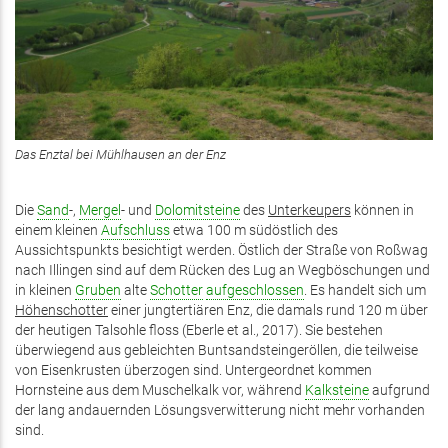
Das Enztal bei Mühlhausen an der Enz
Die
Sand
-,
Mergel
- und
Dolomitsteine
des
Unterkeupers
können in
einem kleinen
Aufschluss
etwa 100 m südöstlich des
Aussichtspunkts besichtigt werden. Östlich der Straße von Roßwag
nach Illingen sind auf dem Rücken des Lug an Wegböschungen und
in kleinen
Gruben
alte
Schotter
aufgeschlossen
. Es handelt sich um
Höhenschotter
einer jungtertiären Enz, die damals rund 120 m über
der heutigen Talsohle floss (Eberle et al., 2017). Sie bestehen
überwiegend aus gebleichten Buntsandsteingeröllen, die teilweise
von Eisenkrusten überzogen sind. Untergeordnet kommen
Hornsteine aus dem Muschelkalk vor, während
Kalksteine
aufgrund
der lang andauernden Lösungsverwitterung nicht mehr vorhanden
sind.