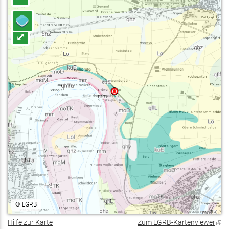
⤢
©
LGRB
Hilfe zur Karte
Zum LGRB-Kartenviewer
(Lin