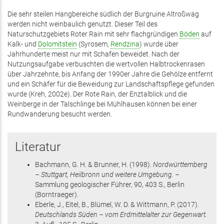
Die sehr steilen Hangbereiche südlich der Burgruine Altroßwag
werden nicht weinbaulich genutzt. Dieser Teil des
Naturschutzgebiets Roter Rain mit sehr flachgründigen
Böden
auf
Kalk- und
Dolomitstein
(Syrosem,
Rendzina
) wurde über
Jahrhunderte meist nur mit Schafen beweidet. Nach der
Nutzungsaufgabe verbuschten die wertvollen Halbtrockenrasen
über Jahrzehnte, bis Anfang der 1990er Jahre die Gehölze entfernt
und ein Schäfer für die Beweidung zur Landschaftspflege gefunden
wurde (Kreh, 2002e). Der Rote Rain, der Enztalblick und die
Weinberge in der Talschlinge bei Mühlhausen können bei einer
Rundwanderung besucht werden.
Literatur
Bachmann, G. H. & Brunner, H.
(1998)
.
Nordwürttemberg
– Stuttgart, Heilbronn und weitere Umgebung. –
Sammlung geologischer Führer,
90
,
403 S.
, Berlin
(Borntraeger)
.
Eberle, J., Eitel, B., Blümel, W. D. & Wittmann, P.
(2017)
.
Deutschlands Süden – vom Erdmittelalter zur Gegenwart.