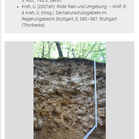
3. Aufl.,
195 S.
, Berlin
.
Kreh, U.
(2007
ah
)
.
Roter Rain und Umgebung.
– Wolf, R.
& Kreh, U. (Hrsg.)
.
Die Naturschutzgebiete im
Regierungsbezirk Stuttgart
,
S. 585–587
, Stuttgart
(Thorbecke)
.