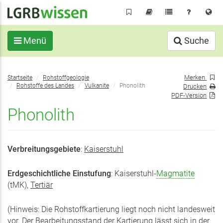
Direkt
zum
Inhalt
Menü
Suche
Sie
Merken
Startseite
Rohstoffgeologie
befinden
Rohstoffe des Landes
Vulkanite
Phonolith
Drucken
sich
PDF-Version
hier:
Phonolith
Verbreitungsgebiete
:
Kaiserstuhl
Erdgeschichtliche Einstufung
: Kaiserstuhl-
Magmatite
(tMK),
Tertiär
(Hinweis: Die Rohstoffkartierung liegt noch nicht landesweit
vor. Der Bearbeitungsstand der Kartierung lässt sich in der