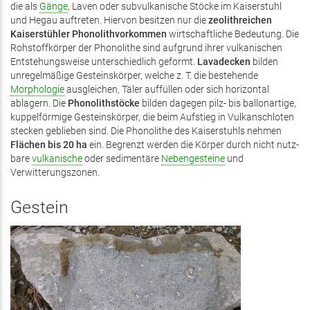
die als
Gänge
, Laven oder sub­vulkanische Stöcke im Kaiserstuhl
und Hegau auftreten. Hiervon besitzen nur die
zeolithreichen
Kaiser­stühler Phonolithvorkommen
wirtschaftliche Bedeutung. Die
Rohstoffkörper der Phonolithe sind aufgrund ihrer vulka­ni­schen
Entstehungsweise unterschiedlich geformt.
Lavadecken
bilden
unregelmäßige Gesteinskörper, welche z. T. die bestehende
Morphologie
ausgleichen, Täler auffüllen oder sich horizontal
ablagern. Die
Phonolithstöcke
bilden dagegen pilz- bis ballonartige,
kuppelförmige Gesteinskörper, die beim Aufstieg in Vulkanschloten
stecken geblieben sind. Die Phonolithe des Kaiserstuhls nehmen
Flächen bis 20 ha
ein. Begrenzt werden die Körper durch nicht nutz­
bare
vulkanische
oder sedimentäre
Nebengesteine
und
Verwitterungszonen.
Gestein