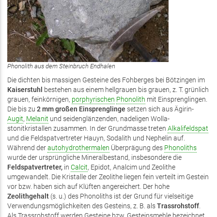
Phonolith aus dem Steinbruch Endhalen
Die dichten bis massigen Gesteine des Fohberges bei Bötzingen im
Kaiserstuhl
bestehen aus einem hellgrauen bis grauen, z. T. grünlich
grauen, feinkörnigen,
porphyrischen
Phonolith
mit Einsprenglingen.
Die bis zu
2 mm großen Einsprenglinge
setzen sich aus Ägirin-
Augit
,
Melanit
und seidenglänzenden, nadeligen Wolla­
stonitkristallen zusammen. In der Grundmasse treten
Alkalifeldspat
und die Feldspatvertreter Hauyn, Sodalith und Nephelin auf.
Während der
autohydrothermalen
Überprägung des
Phonoliths
wurde der ursprüngliche Mineral­bestand, insbesondere die
Feldspatvertreter,
in
Calcit
, Epidot, Analcim und Zeolithe
umgewandelt. Die Kristalle der Zeolithe liegen fein verteilt im Gestein
vor bzw. haben sich auf Klüften angereichert. Der hohe
Zeolithgehalt
(s. u.) des Phono­liths ist der Grund für vielseitige
Verwendungsmöglichkeiten des Gesteins, z. B. als
Trassrohstoff
.
Als Trass­rohstoff werden Gesteine bzw. Gesteinsmehle bezeichnet,