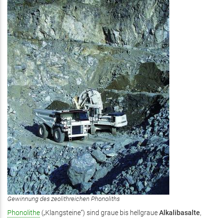
Gewinnung des zeolithreichen Phonoliths
Phonolithe
(„Klangsteine“) sind graue bis hellgraue
Alkalibasalte
,