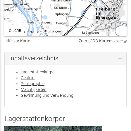
©
LGRB
Hilfe zur Karte
Zum LGRB-Kartenviewer
(Lin
ist
exte
Inhaltsverzeichnis
Lagerstättenkörper
Gestein
Petrographie
Mächtigkeiten
Gewinnung und Verwendung
Lagerstättenkörper