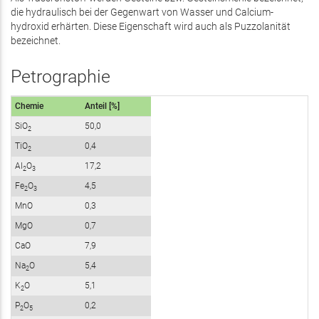
die hydraulisch bei der Gegenwart von Wasser und Calcium­
hydroxid erhärten. Diese Eigenschaft wird auch als Puzzolanität
bezeichnet.
Petrographie
Chemie
Anteil [%]
SiO
50,0
2
TiO
0,4
2
Al
O
17,2
2
3
Fe
O
4,5
2
3
MnO
0,3
MgO
0,7
CaO
7,9
Na
O
5,4
2
K
O
5,1
2
P
O
0,2
2
5