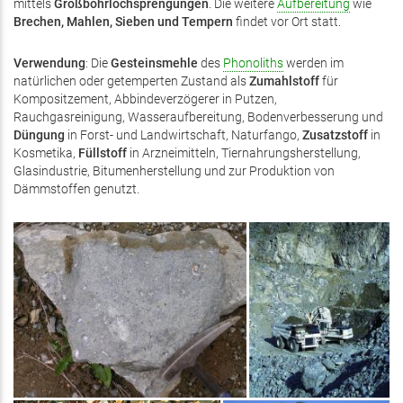
mittels
Großbohrlochsprengungen
. Die weitere
Aufbereitung
wie
Brechen, Mahlen, Sieben und Tempern
findet vor Ort statt.
Verwendung
: Die
Gesteinsmehle
des
Phonoliths
werden im
natürlichen oder getemperten Zustand als
Zumahlstoff
für
Kompositzement, Abbindeverzögerer in Putzen,
Rauchgasreinigung, Wasseraufbereitung, Bodenverbesserung und
Düngung
in Forst- und Landwirtschaft, Naturfango,
Zusatzstoff
in
Kosmetika,
Füllstoff
in Arzneimitteln, Tier­nah­rungs­herstellung,
Glasindustrie, Bitumenherstellung und zur Produktion von
Dämmstoffen genutzt.