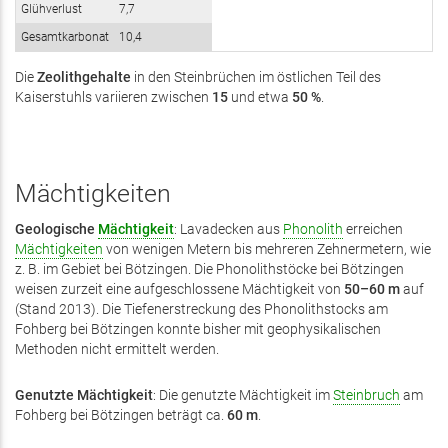
Glühverlust
7,7
Gesamtkarbonat
10,4
Die
Zeolithgehalte
in den Stein­brüchen im östlichen Teil des
Kaiserstuhls variieren zwischen
15
und etwa
50 %
.
Mächtigkeiten
Geologische
Mächtigkeit
: Lavadecken aus
Phonolith
erreichen
Mächtigkeiten
von wenigen Metern bis mehreren Zehner­metern, wie
z. B. im Gebiet bei Bötzingen. Die Phonolithstöcke bei Bötzingen
weisen zurzeit eine aufge­schlos­sene Mächtigkeit von
50–60 m
auf
(Stand 2013). Die Tiefenerstreckung des Phonolithstocks am
Fohberg bei Bötzingen konnte bisher mit geophysikalischen
Methoden nicht ermittelt werden.
Genutzte Mächtigkeit
: Die genutzte Mächtigkeit im
Steinbruch
am
Fohberg bei Bötzingen beträgt ca.
60 m
.