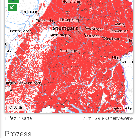
⤢
©
LGRB
Hilfe zur Karte
Zum LGRB-Kartenviewer
(Lin
ist
exte
Prozess