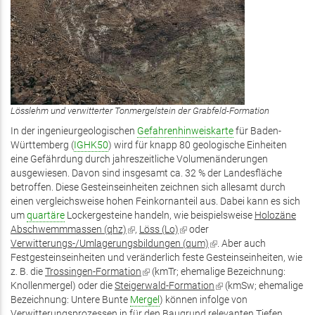
Lösslehm und verwitterter Tonmergelstein der Grabfeld-Formation
In der ingenieurgeologischen
Gefahrenhinweiskarte
für Baden-
Württemberg (
IGHK50
) wird für knapp 80 geologische Einheiten
eine Gefährdung durch jahreszeitliche Volumenänderungen
ausgewiesen. Davon sind insgesamt ca. 32 % der Landesfläche
betroffen. Diese Gesteinseinheiten zeichnen sich allesamt durch
einen vergleichsweise hohen Feinkornanteil aus. Dabei kann es sich
um
quartäre
Lockergesteine handeln, wie beispielsweise
Holozäne
Abschwemmmassen (qhz)
(Link
,
Löss (Lo)
(Link
oder
Verwitterungs-/Umlagerungsbildungen (qum)
ist
ist
(Link
. Aber auch
Festgesteinseinheiten und veränderlich feste Gesteinseinheiten, wie
extern)
extern)
ist
z. B. die
Trossingen-Formation
(Link
(kmTr; ehemalige Bezeichnung:
extern)
Knollenmergel) oder die
Steigerwald-Formation
ist
(Link
(kmSw; ehemalige
Bezeichnung: Untere Bunte
Mergel
extern)
) können infolge von
ist
Verwitterungsprozessen in für den Baugrund relevanten Tiefen
extern)