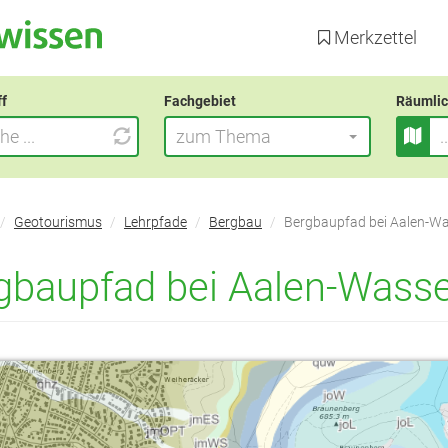
Direkt
zum
Merkzettel
Inhalt
ff
Fachgebiet
Räumlic
zum Thema
Geotourismus
Lehrpfade
Bergbau
Bergbaupfad bei Aalen-Wa
gbaupfad bei Aalen-Wasse