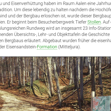
u und Eisenverhüttung haben im Raum Aalen eine Jahrhu
adition. Um diese lebendig zu halten nachdem die Hochöf
 sind und der Bergbau erloschen ist, wurde dieser Bergbau
en. Er beginnt beim Besucherbergwerk Tiefer
Stollen
. Au
ungsreichen Rundweg wird an insgesamt 23 Info-Statio
enden Übersichts-, Lehr- und Objekttafeln die Geschichte
n Bergbaus erläutert. Abgebaut wurden früher die eisenh
 der Eisensandstein-
Formation
(Mitteljura).