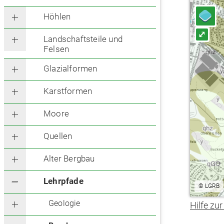
Höhlen
⤢
Landschaftsteile und
Felsen
Glazialformen
Karstformen
Moore
Quellen
Alter Bergbau
Lehrpfade
©
LGRB
Geologie
Hilfe zur