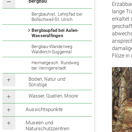
Bergbau
Erzabba
lange Tr
Bergbauhist. Lehrpfad bei
erkaltet
Bollschweil-St. Ulrich
geschaff
Bergbaupfad bei Aalen-
abwechsl
Wasseralfingen
ansprech
Bergbau-Wanderweg
damalige
Waldkirch-Suggental
Flöze in
Heimatgesch. Rundweg
bei Veringenstadt
Boden, Natur und
Sonstige
Wasser, Quellen, Moore
Aussichtspunkte
Museen und
Naturschutzzentren