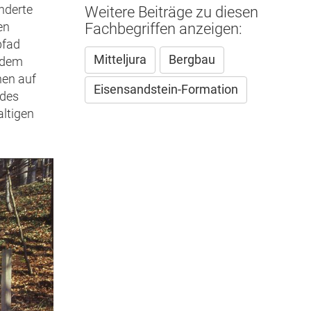
extern)
nderte
Weitere Beiträge zu diesen
Fachbegriffen anzeigen:
en
pfad
Mitteljura
Bergbau
f dem
nen auf
Eisensandstein-Formation
 des
altigen