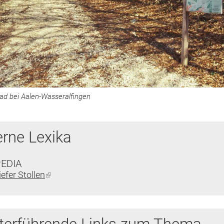
ad bei Aalen-Wasseralfingen
erne Lexika
PEDIA
iefer Stollen
(Link
ist
extern)