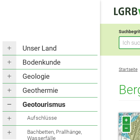
Suchbegri
Unser Land
Bodenkunde
Sie
Startseite
befinden
Geologie
sich
Ber
Geothermie
hier:
Geotourismus
Aufschlüsse
+
–
Bachbetten, Prallhänge,
Wasserfälle