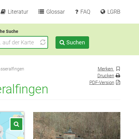
Literatur
Glossar
FAQ
LGRB
he Suche
Suchen
Merken
sseralfingen
Drucken
PDF-Version
ralfingen