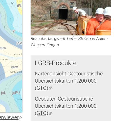
Besucherbergwerk Tiefer Stollen in Aalen-
Wasseralfingen
LGRB-Produkte
Kartenansicht Geotouristische
Übersichtskarten 1:200 000
(GTO)
(Link
ist
Geodaten Geotouristische
extern)
Übersichtskarten 1:200 000
(GTO)
(Link
enviewer
(Link
ist
ist
extern)