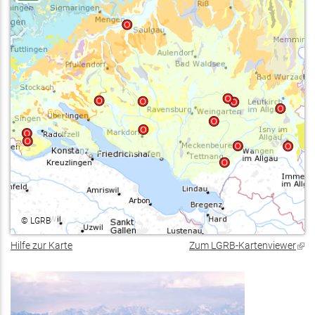
©
LGRB
Hilfe zur Karte
Zum LGRB-Kartenviewer
(Lin
ist
exte