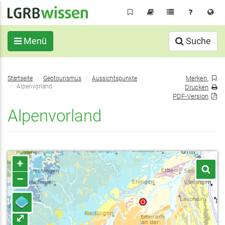
Direkt
zum
Inhalt
Menü
Suche
Sie
Merken
Startseite
Geotourismus
Aussichtspunkte
befinden
Alpenvorland
Drucken
sich
PDF-Version
hier:
Alpenvorland
+
–
⤢