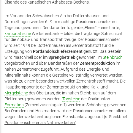
Ölsande des kanadischen Athabasca-Beckens.
Im Vorland der Schwäbischen Alb bei Dotternhausen und
Dormettingen werden 6–9 m mächtige Posidonienschiefer im
Tagebau gewonnen. Der darunter folgende „Fleins“ – eine harte,
karbonatische
Werksteinbank – bildet die tragfähige Sohlschicht
für die Abbau- und Transportfahrzeuge. Der Posidonienschiefer
wird seit 1949 bei Dotternhausen als Zementrohstoff für die
Erzeugung von
Portlandölschieferzement
genutzt. Das Gestein
wird maschinell oder im
Sprengbetrieb
gewonnen, im
Steinbruch
vorgebrochen und über Bandstraßen der
Zementproduktion
im
nahen Zementwerk zugeführt. Aufgrund des Energie- und
Mineralinhalts können die Gesteine vollständig verwertet werden,
was sie zu einem besonders wertvollen Zementrohstoff macht. Die
Hauptkomponente der Zementproduktion sind Kalk- und
Mergelsteine
des Oberjuras, die im nahen Steinbruch auf dem
Plettenberg gewonnen werden.
Tonsteine
der Opalinuston-
Formation
(Zementzuschlagstoff) werden in Schönberg gewonnen.
Bei Ohmden und Holzmaden wird der Posidonienschiefer vor allem
wegen der werksteintauglichen Fleinsbänke abgebaut (s. Steckbrief
Posidonienschiefer als Naturwerkstein
).