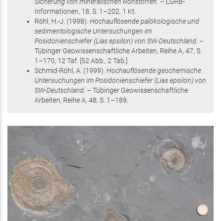
Sicherung von mineralischen Rohstoffen. –
LGRB-
Informationen,
18
,
S. 1–202
, 1 Kt
.
Röhl, H.-J.
(1998)
.
Hochauflösende palökologische und
sedimentologische Untersuchungen im
Posidonienschiefer (Lias epsilon) von SW-Deutschland. –
Tübinger Geowissenschaftliche Arbeiten, Reihe A,
47
,
S.
1–170
, 12 Taf
.
[52 Abb., 2 Tab.]
Schmid-Röhl, A.
(1999)
.
Hochauflösende geochemische
Untersuchungen im Posidonienschiefer (Lias epsilon) von
SW-Deutschland. –
Tübinger Geowissenschaftliche
Arbeiten, Reihe A,
48
,
S. 1–189
.