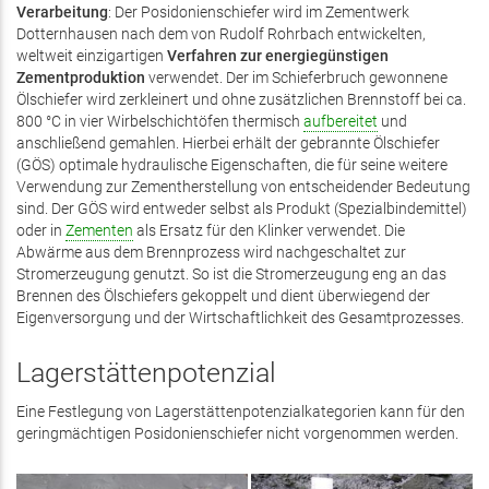
Verarbeitung
: Der Posidonienschiefer wird im Zementwerk
Dotternhausen nach dem von Rudolf Rohrbach entwickelten,
weltweit einzigartigen
Verfahren zur energiegünstigen
Zementproduktion
verwendet. Der im Schieferbruch gewonnene
Ölschiefer wird zerkleinert und ohne zusätzlichen Brennstoff bei ca.
800 °C in vier Wirbelschichtöfen thermisch
aufbereitet
und
anschließend gemahlen. Hierbei erhält der gebrannte Ölschiefer
(GÖS) optimale hydraulische Eigenschaften, die für seine weitere
Verwendung zur Zementherstellung von entscheidender Bedeutung
sind. Der GÖS wird entweder selbst als Produkt (Spezialbindemittel)
oder in
Zementen
als Ersatz für den Klinker verwendet. Die
Abwärme aus dem Brennprozess wird nachgeschaltet zur
Stromerzeugung genutzt. So ist die Stromerzeugung eng an das
Brennen des Ölschiefers gekoppelt und dient überwiegend der
Eigenversorgung und der Wirtschaftlichkeit des Gesamtprozesses.
Lagerstättenpotenzial
Eine Festlegung von Lagerstättenpotenzialkategorien kann für den
geringmächtigen Posidonienschiefer nicht vorgenommen werden.