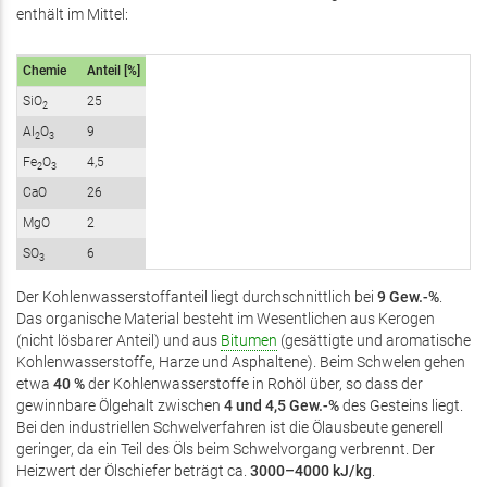
enthält im Mittel:
Chemie
Anteil [%]
SiO
25
2
Al
O
9
2
3
Fe
O
4,5
2
3
CaO
26
MgO
2
SO
6
3
Der Kohlenwasserstoffanteil liegt durchschnittlich bei
9 Gew.-%
.
Das organische Material besteht im Wesentlichen aus Kerogen
(nicht lösbarer Anteil) und aus
Bitumen
(gesättigte und aromatische
Kohlenwasserstoffe, Harze und Asphaltene). Beim Schwelen gehen
etwa
40 %
der Kohlenwasserstoffe in Rohöl über, so dass der
gewinnbare Ölgehalt zwischen
4 und 4,5 Gew.-%
des Gesteins liegt.
Bei den industriellen Schwelverfahren ist die Ölausbeute generell
geringer, da ein Teil des Öls beim Schwelvorgang verbrennt. Der
Heizwert der Ölschiefer beträgt ca.
3000–4000 kJ/kg
.