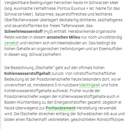
Vergleichbare Bedingungen herrschen heute im Schwarzen Meer
(sog. euxinische Verhältnisse; Pontus Euxinus = lat. Name für das
Schwarze Meer). Salzarmes, sauerstoffreiches und leichteres
Oberflächenwasser überlagert deckelartig dichteres, salzhaltigeres
und sauerstoffarmes bis -freies Tiefenwasser, das
Schwefelwasserstoff
(H
S) enthält. Herabsinkende organische
2
Reste werden in diesem
anoxischen Milieu
nur noch unvollständig
zersetzt
und reichern sich am Meeresboden an. Das bedingt die
hohen Gehalte an organischen Verbindungen und an Eisensulfiden
in diesen sog. Schwarzschiefern.
Die Bezeichnung „Ölschiefer“ geht auf den oftmals hohen
Kohlenwasserstoffgehalt
zurück. Von rohstoffwirtschaftlicher
Bedeutung ist der Posidonienschiefer heute besonders dort, wo er
unverwittert ist, mindestens 5 m nutzbare
Mächtigkeit
und hohe
Kohlenwasserstoffgehalte aufweist. Früher wurde der
Posidonienschiefer wegen der Kohlenwasserstoffgehalte auch in
Baden-Württemberg zu den Energierohstoffen gezählt, obgleich er
heute überwiegend zur
Portlandzement
-Herstellung verwendet
wird. Die Ölschiefer streichen entlang der Schwäbischen Alb aus und
bilden einen flächenhaft verbreiteten, geschichteten Rohstoffkörper.