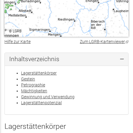
©
LGRB
Hilfe zur Karte
Zum LGRB-Kartenviewer
(Lin
ist
exte
Inhaltsverzeichnis
Lagerstättenkörper
Gestein
Petrographie
Mächtigkeiten
Gewinnung und Verwendung
Lagerstättenpotenzial
Lagerstättenkörper