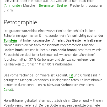
fein verteilt oder in Knollen auf. Das Gestein ist sehr fossilreich
(
Ammoniten
, Muscheln,
Belemniten
,
Seelilien
, Fische, Ichthyosaurier
u. v. m.).
Petrographie
Der grauschwarze bis tiefschwarze Posidonienschiefer ist kein
Schiefer im eigentlichen Sinne, sondern ein
feinschichtig spaltender
Tonstein
mit hohen organischen Anteilen. Das Gestein erhielt seinen
Namen durch die vielfach massenhaft vorkommende Muschel
Bositra buchi
, welche früher als
Posidonia bronni
bestimmt wurde.
Es besteht ein deutlicher Unterschied zwischen den „Schiefern“
(durchschnittlich 37 % Karbonate) und den zwischenliegenden
Kalkbänken (durchschnittlich 80 % Karbonate).
Das vorherrschende Tonmineral ist
Kaolinit
;
Illit
und Chlorit sind in
geringeren Mengen vorhanden. Die eingeschalteten Kalksteinbänke
bestehen durchschnittlich zu
80 % aus Karbonaten
(vor allem
Calcit
).
Hohe Bitumengehalte treten hauptsächlich im Oberen und Mittleren
Posidonienschiefer auf. Der bei Dotternhausen genutzte Ölschiefer