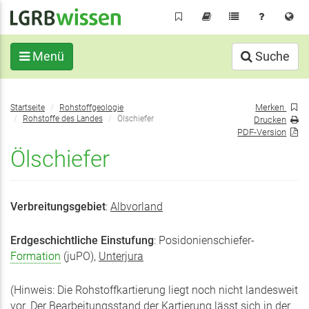
Direkt
zum
Inhalt
Menü
Suche
Sie
Merken
Startseite
Rohstoffgeologie
befinden
Rohstoffe des Landes
Ölschiefer
Drucken
sich
PDF-Version
hier:
Ölschiefer
Verbreitungsgebiet
:
Albvorland
Erdgeschichtliche Einstufung
: Posidonienschiefer-
Formation
(juPO),
Unterjura
(Hinweis: Die Rohstoffkartierung liegt noch nicht landesweit
vor. Der Bearbeitungsstand der Kartierung lässt sich in der