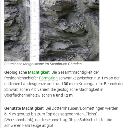
Bituminöse Mergelsteine im Steinbruch Ohmden
Geologische
Mächtigkeit
: Die Gesamtmächtigkeit der
Posidonienschiefer-
Formation
schwankt zwischen nur
1 m
an der
östlichen Landesgrenze und rund
30 m
im Kraichgau. Im Bereich der
Schwäbischen Alb variiert die geologische Mächtigkeit in
Oberflächennähe zwischen
6 und 12 m
.
Genutzte Mächtigkeit
: Bei Dotternhausen/Dormettingen werden
6–9 m
genutzt bis zum Top des sogenannten „Fleins“
(Werksteinbank), da dieser eine tragfähige Sohl­schicht für die
schweren Fahrzeuge abgibt.