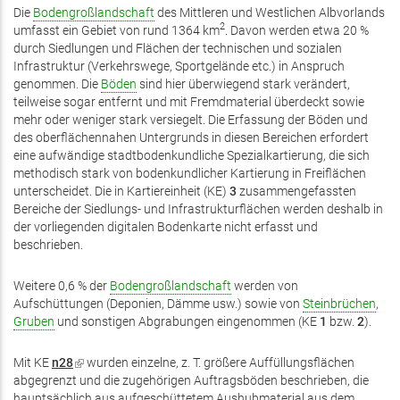
exte
Die
Bodengroßlandschaft
des Mittleren und Westlichen Albvorlands
2
umfasst ein Gebiet von rund 1364 km
. Davon werden etwa 20 %
durch Siedlungen und Flächen der technischen und sozialen
Infrastruktur (Verkehrswege, Sportgelände etc.) in Anspruch
genommen. Die
Böden
sind hier überwiegend stark verändert,
teilweise sogar entfernt und mit Fremdmaterial überdeckt sowie
mehr oder weniger stark versiegelt. Die Erfassung der Böden und
des oberflächennahen Untergrunds in diesen Bereichen erfordert
eine aufwändige stadtbodenkundliche Spezialkartierung, die sich
methodisch stark von bodenkundlicher Kartierung in Freiflächen
unterscheidet. Die in Kartiereinheit (KE)
3
zusammengefassten
Bereiche der Siedlungs- und Infrastrukturflächen werden deshalb in
der vorliegenden digitalen Bodenkarte nicht erfasst und
beschrieben.
Weitere 0,6 % der
Bodengroßlandschaft
werden von
Aufschüttungen (Deponien, Dämme usw.) sowie von
Steinbrüchen
,
Gruben
und sonstigen Abgrabungen eingenommen (KE
1
bzw.
2
).
Mit KE
n28
(Link
wurden einzelne, z. T. größere Auffüllungsflächen
abgegrenzt und die zugehörigen Auftragsböden beschrieben, die
ist
hauptsächlich aus aufgeschüttetem Aushubmaterial aus dem
extern)