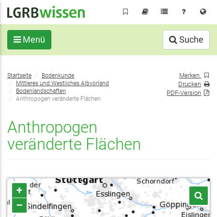
Direkt
zum
Inhalt
Menü
Suche
Sie
Merken
Startseite
Bodenkunde
befinden
Mittleres und Westliches Albvorland
Drucken
sich
Bodenlandschaften
PDF-Version
Anthropogen veränderte Flächen
hier:
Anthropogen
veränderte Flächen
+
–