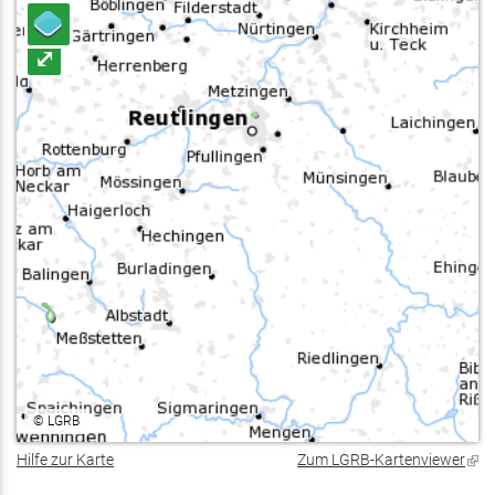
⤢
©
LGRB
Hilfe zur Karte
Zum LGRB-Kartenviewer
(Lin
ist