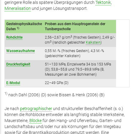
geringere Rolle als spätere Überprägungen durch
Tektonik
,
Mineralisation
und jungen Lösungstransport.
Gesteinsphysikalische
Proben aus dem Hauptrogenstein der
1)
Daten
Tunibergscholle
3
Rohdichte
2,56–2,67 g/cm
(frisches Gestein), 2,49 g/­
3
cm
(randlich gebleichter
Kalkstein
)
Wasseraufnahme
0,55 M.‑% (frisches Gestein), 4,3 M.‑%
(gebleichter Kalkstein)
Druckfestigkeit
51–133 MPa, Einzelwerte 34 bis 153 MPa
(D); 53,8–55,8 und 79,5–89,8 MPa (B,
Messungen an zwei Bohrkernen)
E-Modul
22–49 GPa (D)
1)
nach Dahl (2006) (D) sowie Bissen & Henk (2006) (B)
Je nach
petrographischer
und struktureller Beschaffenheit (s. o.)
können die Rohblöcke entweder als langfristig stabile Werksteine,
Mauersteine,
Blöcke
für den Hang- und Uferverbau, Garten- und
Landschaftsbau und/oder nur als Körnungen für den Wegebau
sowie für die Branntkalkproduktion genutzt werden. Eine