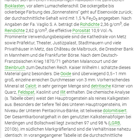
Bioklasten
, vor allem Lumachellenschill. Die ockergelbe bis
ockerbeige Färbung des „Sonnensteins“ geht auf Eisenoxide zurück;
der durchschnittliche Gehalt wird mit 1,5 % Fe
O
angegeben. Nach
2
3
3
Angaben der Fa. Vaglio S. A. beträgt die
Rohdichte
2,36 g/­cm
, die
3
Reindichte
2,62 g/­cm
, die effektive
Porosität
10,9 Vol.‑%.
Prominente Verwendungsbeispiele sind die Kathedrale von Metz
sowie Präfektur, Theater, Justizpalast, Stadtmauern und viele
Privathäuser in Metz, das Château de Malbrouck, die Dresdner Bank
in Mannheim und die Frankfurter Börse. Nach dem Deutsch-
Französischen Krieg 1870/71 gehörten Malancourt und der
Steinbruch
zum Deutschen Reich. Kaiser Wilhelm I. schätzte dieses
Material ganz besonders. Die
Ooide
sind überwiegend 0,5–1 mm
groß, einzelne erreichen Durchmesser von 3 mm. Vorherrschendes
Mineral ist
Calcit
; in sehr geringer Menge sind
detritische
Körner von
Quarz,
Feldspat
, Kaolinit und
Illit
enthalten. Die chemische Analyse
(s. Tabelle oben) weist den Hauptrogenstein als reines Kalkgestein
aus. Besonders der tiefere Teil des Unteren Hauptrogensteins, im
Niveau der Unteren Pentacrinus-Bänke, ist teilweise
dolomitisiert
.
Der Gesamtkarbonatgehalt in den genutzten Kalksteinabfolgen bei
Merdingen und Bollschweil liegt zwischen 97 und 98 % (
LGRB
,
2010b), im südlichen Markgräflerland sind die Verhältnisse nahezu
identisch: In vorangegangener Tabelle ist die durchschnittliche