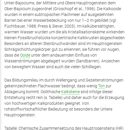
Unter-Bajociums, der Mittlere und Obere Hauptrogenstein dem
Ober-Bajocium zugeordnet (Groschopf et al., 1996). Die Kalkooide
wurden in einem subtropischen Flachmeer auf ausgedehnten
Barren bei einer Wasserbedeckung von nur 1–2 m gebildet (vgl.
Füchtbauer, 1988; Press & Siever, 2003). Im kalkübersättigten,
warmen Wasser wurden um die als Kristallisationskeime wirkenden
kleinen Fossilbruchstücke konzentrische Kalkkrusten abgeschieden.
Besonders an älteren Steinbruchwänden sind im Hauptrogenstein
Schrägschichtungskörper gut zu erkennen; sie führen vor Augen,
dass die
Ooide
unter dem andauernden Einfluss von
Wasserströmungen abgelagert wurden (Sandbarren). Anzeichen
von bewegtem Wasser sind auch die vielen Schilllagen.
Das Bildungsmilieu im durch Wellengang und Gezeitenströmungen
gekennzeichneten Flachwasser bedingt, dass wenig
Ton
zur
Ablagerung kommt. Oolithische
Kalksteine
sind infolge dieser
Entstehung recht rein (s. Tabelle) und daher auch für die Erzeugung
von hochwertigen Kalkprodukten geeignet. Von
rohstoffwirtschaftlicher Bedeutung ist besonders der Untere
Hauptrogenstein.
Tabelle: Chemische Zusammensetzung des Hauptrogensteins (HR)