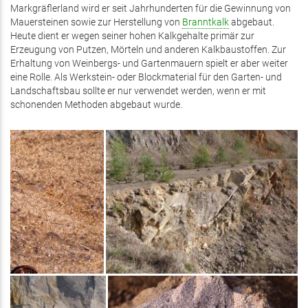
Markgräflerland wird er seit Jahrhunderten für die Gewinnung von
Mauersteinen sowie zur Herstellung von
Branntkalk
abgebaut.
Heute dient er wegen seiner hohen Kalkgehalte primär zur
Erzeugung von Putzen, Mörteln und anderen Kalkbaustoffen. Zur
Erhaltung von Weinbergs- und Gartenmauern spielt er aber weiter
eine Rolle. Als Werkstein- oder Blockmaterial für den Garten- und
Landschaftsbau sollte er nur verwendet werden, wenn er mit
schonenden Methoden abgebaut wurde.