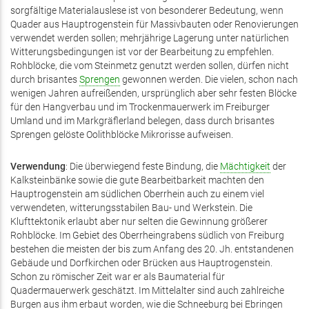
sorgfältige Materialauslese ist von besonderer Bedeutung, wenn
Quader aus Hauptrogenstein für Massivbauten oder Renovierungen
verwendet werden sollen; mehrjährige Lagerung unter natürlichen
Witterungsbedingungen ist vor der Bearbeitung zu empfehlen.
Rohblöcke, die vom Steinmetz genutzt werden sollen, dürfen nicht
durch brisantes
Sprengen
gewonnen werden. Die vielen, schon nach
wenigen Jahren aufreißenden, ursprünglich aber sehr festen Blöcke
für den Hangverbau und im Trockenmauerwerk im Freiburger
Umland und im Markgräflerland belegen, dass durch brisantes
Sprengen gelöste Oolithblöcke Mikrorisse aufweisen.
Verwendung
: Die überwiegend feste Bindung, die
Mächtigkeit
der
Kalksteinbänke sowie die gute Bearbeitbarkeit machten den
Hauptrogenstein am südlichen Oberrhein auch zu einem viel
verwendeten, witterungsstabilen Bau- und Werkstein. Die
Klufttektonik erlaubt aber nur selten die Gewinnung größerer
Rohblöcke. Im Gebiet des Oberrheingrabens südlich von Freiburg
bestehen die meisten der bis zum Anfang des 20. Jh. entstandenen
Gebäude und Dorfkirchen oder Brücken aus Hauptrogenstein.
Schon zu römischer Zeit war er als Baumaterial für
Quadermauerwerk geschätzt. Im Mittelalter sind auch zahlreiche
Burgen aus ihm erbaut worden, wie die Schneeburg bei Ebringen