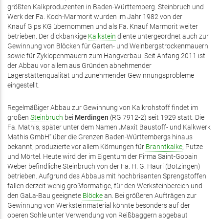
größten Kalkproduzenten in Baden-Württemberg. Steinbruch und
Werk der Fa. Koch-Marmorit wurden im Jahr 1982 von der
Knauf Gips KG übernommen und als Fa. Knauf Marmorit weiter
betrieben. Der dickbankige
Kalkstein
diente untergeordnet auch zur
Gewinnung von Blöcken für Garten- und Weinbergstrockenmauern
sowie für Zyklopenmauern zum Hangverbau. Seit Anfang 2011 ist
der Abbau vor allem aus Gründen abnehmender
Lagerstättenqualität und zunehmender Gewinnungsprobleme
eingestellt.
Regelmäßiger Abbau zur Gewinnung von Kalkrohstoff findet im
großen
Steinbruch
bei
Merdingen
(RG 7912-2) seit 1929 statt. Die
Fa. Mathis, später unter dem Namen „Maxit Baustoff- und Kalkwerk
Mathis GmbH“ über die Grenzen Baden-Württembergs hinaus
bekannt, produzierte vor allem Körnungen für
Branntkalke
, Putze
und Mörtel. Heute wird der im Eigentum der Firma Saint-Gobain
Weber befindliche Steinbruch von der Fa. H. G. Hauri (Bötzingen)
betrieben. Aufgrund des Abbaus mit hochbrisanten Sprengstoffen
fallen derzeit wenig großformatige, für den Werksteinbereich und
den GaLa-Bau geeignete
Blöcke
an. Bei größeren Aufträgen zur
Gewinnung von Werksteinmaterial könnte besonders auf der
oberen Sohle unter Verwendung von Reißbaggern abgebaut