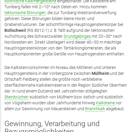
oolithische
Kalkmergelsteine
eingeschaltet. Die Kalksteine am
Tuniberg fallen mit 2–10° nach Osten ein. Hinzu kommen
tektonische
Störungen
, die zur Tuniberg-Westrandverwerfung
gehören. Diese Störungen bilden kleine Horst- und
Grabenstrukturen. Der schichtförmige Hauptrogensteinkörper bei
Bollschweil
(RG 8012‑1) z. B. fällt aufgrund der tektonischen
Aufrichtung des Schwarzwälder
Grundgebirges
mit 20–30° nach
Nordwesten ein. Direkt überlagert wird dieser 40–50 m mächtige
Hauptrogensteinkörper von den Tertiärkonglomeraten, die als
Hauptkomponenten große Gerölle von Hauptrogenstein enthalten.
Die Kalksteinvorkommen im Niveau des Mittleren und Unteren
Hauptrogensteins in der Vorbergzone zwischen
Müllheim
und der
Ortschaft Feldberg stellen die größte noch verbliebene
oberflächennahe Kalksteinreserve in der Region Südlicher Oberrhein
dar. In rund einem Dutzend seit Jahrzehnten stillgelegten
Steinbrüchen
südöstlich von Müllheim bzw. östlich und südöstlich
von Vögisheim wurden über Jahrhunderte hinweg
Kalksteine
vor
allem zur Gewinnung von Mauersteinen und
Branntkalk
abgebaut.
Gewinnung, Verarbeitung und
Bezugsmöglichkeiten