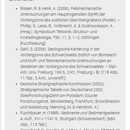
Bissen, R. & Henk, A.
(2006)
.
Felsmechanische
Untersuchungen am Hauptrogenstein (bjHR) der
Vorbergzone des südlichen Oberrheingrabens (Poster).
–
Phillip, S., Leiss, B., Vollbrecht, A. & Gudmundsson, A.
(Hrsg.)
.
Symposium Tektonik, Struktur- und
Kristallingeologie, TSK
,
11
,
S. 1–2
, Göttingen
.
[Kurzfassung]
Dahl, S.
(2006)
.
Geologische Kartierung in der
Vorbergzone des Schwarzwalds (östlich von Bombach)
und kluft- und felsmechanische Untersuchungen an
Gesteinen der Vorbergzone des Schwarzwaldes. –
Dipl.-
Arb. Univ. Freiburg,
199 S.
, 2 Kt.
, Freiburg i. Br
.
[118 Abb.,
11 Tab., 5 Anh., unveröff.]
Deutsche Stratigraphische Kommission
(2002)
.
Stratigraphische Tabelle von Deutschland 2002
(GeoForschungsZentrum Potsdam; Courier
Forschungsinst. Senckenberg, Frankfurt)
.
[Koordination
und Gestaltung: Menning, M. & Hendrich, A.]
Füchtbauer, H.
(1988)
.
Sedimente und Sedimentgesteine.
4. Aufl.,
XVI + 1141 S.
, Stuttgart
(Schweizerbart)
.
[660
Abb., 113 Tab.]