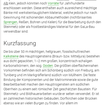
Alb
klein, jedoch könnten noch
Vorräte
für Jahrhunderte
erschlossen werden. Diese enthalten auch ausreichend mächtige
Bänke mit werksteintauglichem Material, welche jedoch nur nach
Gewinnung mit schonenden Abbaumethoden (nichtbrisantes
Sprengen
, Reißen, Bohren und Keilen) für die Bearbeitung durch den
Steinmetz oder als frostbeständiges Material für den GaLa-Bau
verwendbar sind.
Kurzfassung
Die bis über 50 m mächtigen, hellgrauen, fossilschuttreichen
Kalksteine
des Hauptrogensteins (Braun- bzw. Mitteljura) bestehen
aus dicht gepackten, 1–2 mm großen, konzentrisch-schaligen
Karbonatkörnern, den sog.
Ooiden
. Die größten oberflächennahen
Vorkommen befinden sich am Schönberg südlich von Freiburg, am
Tuniberg und im Markgräflerland südlich von Müllheim. Die feste
Bindung der Komponenten und der Matrixminerale sowie die gute
Bearbeitbarkeit machen den Hauptrogenstein am südlichen
Oberrhein zu einem seit römischer Zeit geschätzten Baustein. Für
Steinmetz- und Bildhauerarbeiten wurde er selten verwendet. Er ist
an zahlreichen historischen Gebäuden, Dorfkirchen oder Brücken
ebenso wie an vielen Burgen zu finden. Vor allem im