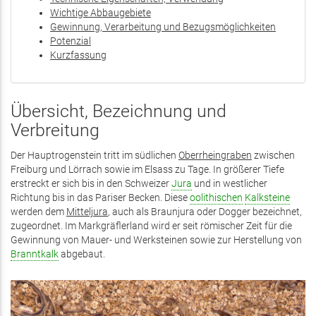
Wichtige Abbaugebiete
Gewinnung, Verarbeitung und Bezugsmöglichkeiten
Potenzial
Kurzfassung
Übersicht, Bezeichnung und
Verbreitung
Der Hauptrogenstein tritt im südlichen
Oberrheingraben
zwischen
Freiburg und Lörrach sowie im Elsass zu Tage. In größerer Tiefe
erstreckt er sich bis in den Schweizer
Jura
und in westlicher
Richtung bis in das Pariser Becken. Diese
oolithischen
Kalksteine
werden dem
Mitteljura
, auch als Braunjura oder Dogger bezeichnet,
zugeordnet. Im Markgräflerland wird er seit römischer Zeit für die
Gewinnung von Mauer- und Werksteinen sowie zur Herstellung von
Branntkalk
abgebaut.