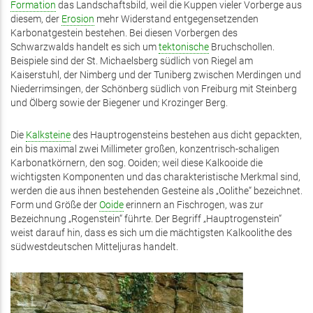
Formation
das Landschaftsbild, weil die Kuppen vieler Vorberge aus
diesem, der
Erosion
mehr Widerstand entgegensetzenden
Karbonatgestein bestehen. Bei diesen Vorbergen des
Schwarzwalds handelt es sich um
tektonische
Bruchschollen.
Beispiele sind der St. Michaelsberg südlich von Riegel am
Kaiserstuhl, der Nimberg und der Tuniberg zwischen Merdingen und
Niederrimsingen, der Schönberg südlich von Freiburg mit Steinberg
und Ölberg sowie der Biegener und Krozinger Berg.
Die
Kalksteine
des Hauptrogensteins bestehen aus dicht gepackten,
ein bis maximal zwei Millimeter großen, konzentrisch-schaligen
Karbonatkörnern, den sog. Ooiden; weil diese Kalkooide die
wichtigsten Komponenten und das charakteristische Merkmal sind,
werden die aus ihnen bestehenden Gesteine als „Oolithe“ bezeichnet.
Form und Größe der
Ooide
erinnern an Fischrogen, was zur
Bezeichnung „Rogenstein“ führte. Der Begriff „Hauptrogenstein“
weist darauf hin, dass es sich um die mächtigsten Kalkoolithe des
südwestdeutschen Mitteljuras handelt.