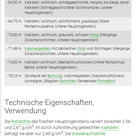
- 54,50 m
Kalkstein, oolithisch, ­schräggeschichtet, hellgrau bis beige, reiner
Kalkstein (Schräggeschichteter Oolithkomplex, Unterer
Hauptrogenstein)
- 64,75 m
Kalkstein, oolithisch, schillführend, graubeige (Obere
Pentacrinusbänke, Unterer Hauptrogenstein)
- 70,50 m
Kalkstein, oolithisch, grauweiß, schwach
tonig
(Mergelige
Zwischenschichten, Unterer Hauptrogenstein)
- 71,48 m
Kalkmergelstein
mit zahlreichen
Ooid
- und Schilllagen (Mergelige
Zwischenschichten, Unterer Hauptrogenstein)
- 74,00 m
Kalkstein oolithisch, Seelilienbruchstücke (Untere Pentacrinus-
Bänke, Unterer Hauptrogenstein)
- 78,23 m
(Endteufe der
Bohrung
): Kalkmergelstein, fossilschuttführend,
dunkelgrau (Blagdeni-
Schichten
, Ostreenkalk-
Formation
)
Technische Eigenschaften,
Verwendung
Die
Rohdichte
des frischen Hauptrogensteins variiert zwischen 2,56
3
und 2,67 g/­cm
, im durch Aufwitterung gebleichten
Kalkstein
3
beträgt sie aber nur 2,49 g/­cm
. Die
Wasseraufnahme