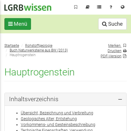
Direkt
zum
Inhalt
Menü
Suche
Sie
Merken
Startseite
Rohstoffgeologie
befinden
Buch Naturwerksteine aus BW (2013)
Drucken
sich
Hauptrogenstein
PDF-Version
hier:
Hauptrogenstein
Inhaltsverzeichnis
Übersicht, Bezeichnung und Verbreitung
Geologisches Alter, Entstehung
Vorkommens- und Gesteinsbeschreibung
Technische Eigenschaften, Verwendung