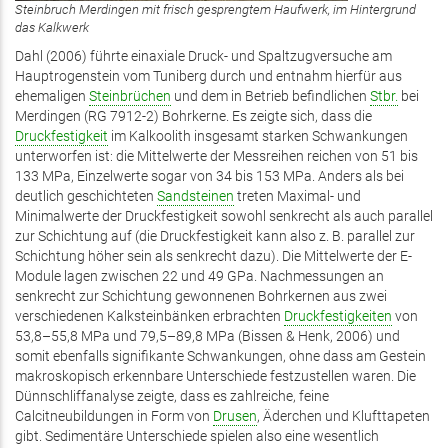
Steinbruch Merdingen mit frisch gesprengtem Haufwerk, im Hintergrund
das Kalkwerk
Dahl (2006) führte einaxiale Druck- und Spaltzugversuche am
Hauptrogenstein vom Tuniberg durch und entnahm hierfür aus
ehemaligen
Steinbrüchen
und dem in Betrieb befindlichen
Stbr.
bei
Merdingen (RG 7912-2) Bohrkerne. Es zeigte sich, dass die
Druckfestigkeit
im Kalkoolith insgesamt starken Schwankungen
unterworfen ist: die Mittelwerte der Messreihen reichen von 51 bis
133 MPa, Einzelwerte sogar von 34 bis 153 MPa. Anders als bei
deutlich geschichteten
Sandsteinen
treten Maximal- und
Minimalwerte der Druckfestigkeit sowohl senkrecht als auch parallel
zur Schichtung auf (die Druckfestigkeit kann also z. B. parallel zur
Schichtung höher sein als senkrecht dazu). Die Mittelwerte der E-
Module lagen zwischen 22 und 49 GPa. Nachmessungen an
senkrecht zur Schichtung gewonnenen Bohrkernen aus zwei
verschiedenen Kalksteinbänken erbrachten
Druckfestigkeiten
von
53,8–55,8 MPa und 79,5–89,8 MPa (Bissen & Henk, 2006) und
somit ebenfalls signifikante Schwankungen, ohne dass am Gestein
makroskopisch erkennbare Unterschiede festzustellen waren. Die
Dünnschliffanalyse zeigte, dass es zahlreiche, feine
Calcitneubildungen in Form von
Drusen
, Äderchen und Klufttapeten
gibt. Sedimentäre Unterschiede spielen also eine wesentlich