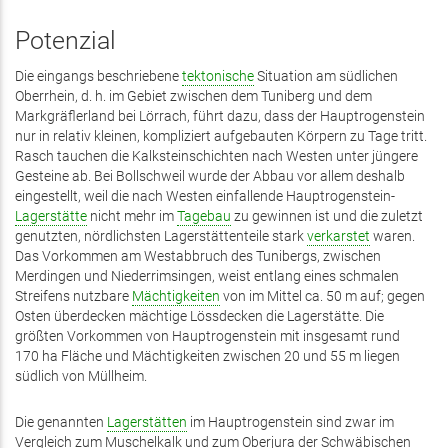
Potenzial
Die eingangs beschriebene
tektonische
Situation am südlichen
Oberrhein, d. h. im Gebiet zwischen dem Tuniberg und dem
Markgräflerland bei Lörrach, führt dazu, dass der Hauptrogenstein
nur in relativ kleinen, kompliziert aufgebauten Körpern zu Tage tritt.
Rasch tauchen die Kalksteinschichten nach Westen unter jüngere
Gesteine ab. Bei Bollschweil wurde der Abbau vor allem deshalb
eingestellt, weil die nach Westen einfallende Hauptrogenstein-
Lagerstätte
nicht mehr im
Tagebau
zu gewinnen ist und die zuletzt
genutzten, nördlichsten Lagerstättenteile stark
verkarstet
waren.
Das Vorkommen am Westabbruch des Tunibergs, zwischen
Merdingen und Niederrimsingen, weist entlang eines schmalen
Streifens nutzbare
Mächtigkeiten
von im Mittel ca. 50 m auf; gegen
Osten überdecken mächtige Lössdecken die Lagerstätte. Die
größten Vorkommen von Hauptrogenstein mit insgesamt rund
170 ha Fläche und Mächtigkeiten zwischen 20 und 55 m liegen
südlich von Müllheim.
Die genannten
Lagerstätten
im Hauptrogenstein sind zwar im
Vergleich zum Muschelkalk und zum
Oberjura
der
Schwäbischen