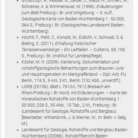
Groschopf, R., Kessler, G., Leiber, J., Maus, H., Ohmert, W.,
Schreiner, A. & Wimmenauer, W.
(1996)
.
Erläuterungen
zum Blatt Freiburg i. Br. und Umgebung. –
3. Aufl.,
Geologische Karte von Baden-Württemberg 1 : 50 000,
364 S.
, Freiburg i. Br.
(Geologisches Landesamt Baden-
Württemberg)
.
Höchtl, F., Petit, C., Konold, W., Eidloth, V., Schwab, S. &
Bieling, C.
(2011)
.
Erhaltung historischer
Terrassenweinberge – Ein Leitfaden. –
Culterra,
58
,
190
S.
, Freiburg i. Br.
(Institut für Landespflege)
.
Köster, M. H.
(2009)
.
Kartierung, Dokumentation und
rohstoffgeologische Betrachtungen zum Braunen Jura
und Hauptrogenstein im Markgräflerland. –
Dipl.-Arb. FU
Berlin,
174 S.
, 9 Anl, 3 Kt.
, Berlin
.
[152 Abb., unveröff.]
LGRB
(2010
b
)
.
Blatt L 7910/L 7912 Breisach am
Rhein/Freiburg i. Br.-Nord, mit Erläuterungen. –
Karte der
mineralischen Rohstoffe von Baden-Württemberg 1 :
50 000,
258 S.
, 35 Abb., 10 Tab., 2 Kt.
, Freiburg i. Br.
(Landesamt für Geologie, Rohstoffe und Bergbau)
.
[Bearbeiter: Wittenbrink, J. & Werner, W., m. Beitr. v. Selg,
M.]
Landesamt für Geologie, Rohstoffe und Bergbau Baden-
Württemberg
(2006
b
)
.
Rohstoffbericht Baden-