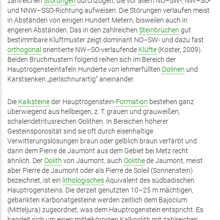
zahlreichen
Störungen
durchzogen, die vor allem NO–SW-, NW–SO-
und NNW–SSO-Richtung aufweisen. Die Störungen verlaufen meist
in Abständen von einigen Hundert Metern, bisweilen auch in
engeren Abständen. Das in den zahlreichen
Steinbrüchen
gut
bestimmbare Kluftmuster zeigt dominant NO–SW- und dazu fast
orthogonal
orientierte NW–SO-verlaufende
Klüfte
(Köster, 2009).
Beiden Bruchmustern folgend reihen sich im Bereich der
Hauptrogensteintafeln Hunderte von lehmerfüllten
Dolinen
und
Karstsenken „perlschnurartig“ aneinander.
Die
Kalksteine
der Hauptrogenstein-
Formation
bestehen ganz
überwiegend aus hellbeigen, z. T. grauen und grauweißen,
schalendetritusreichen Oolithen. In Bereichen höherer
Gesteinsporosität sind sie oft durch eisenhaltige
Verwitterungslösungen braun oder gelblich braun verfärbt und
dann dem Pierre de Jaumont aus dem Gebiet bei Metz recht
ähnlich. Der
Oolith
von Jaumont, auch
Oolithe
de Jaumont, meist
aber Pierre de Jaumont oder als Pierre de Soleil (Sonnenstein)
bezeichnet, ist ein
lithologisches
Äquivalent des südbadischen
Hauptrogensteins. Die derzeit genutzten 10–25 m mächtigen,
gebankten Karbonatgesteine werden zeitlich dem Bajocium
(Mitteljura) zugeordnet, was dem Hauptrogenstein entspricht. Es
handelt sich um einen mittelkörnigen Kalkoolith mit zahlreichen