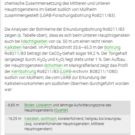
chemische Zusammensetzung des Mittleren und Unteren
Hauptrogensteins im Gebiet südlich von Müllheim
zusammengestellt (LGRB-Forschungsbohrung Ro8211/B3).
Die Analysen der Bohrkerne der Erkundungsbohrung Ro8211/B3
zeigen (s. Tabelle oben), dass es sich beim Unteren Hauptrogenstein
auch bei
Mächtigkeiten
von ca. 50 m um einen recht reinen
Kalkstein
handelt. Im Profilabschnitt 33,6–45,3 m der
Bohrung
Ro8211/B3 beträgt der CaCO
-Gehalt sogar 99,2 %. Der Tongehalt
3
(angezeigt durch Al
O
und K
O) liegt stets unter 1 %. Den Aufbau
2
3
2
der Hauptrogenstein-
Schichten
im Markgräflerland zeigt das Profil
der
Kernbohrung
Ro8211/B3 (
LGRB
-Archivnr. BO8211/1080)
südlich von Müllheim, die vom LGRB zur Erkundung der
Kalksteinvorkommen am südlichen Oberrhein durchgeführt worden
war:
- 6,60 m
Boden
,
Lösslehm
und lehmige Aufwitterungszone des
Hauptrogensteins (
Quartär
)
- 16,25 m
Kalkstein
,
oolithisch
, korallenführend, hellgrau bis braungrau
(sog. korallenführender Hauptrogenstein, Mittlerer
Hauptrogenstein)