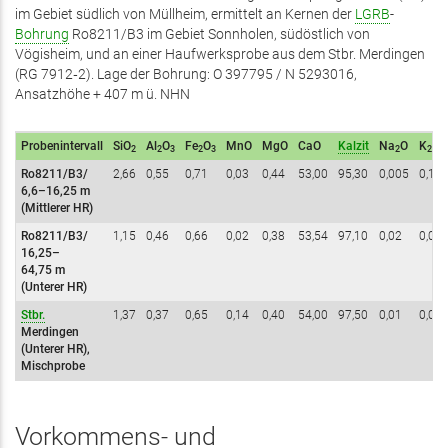
im Gebiet südlich von Müllheim, ermittelt an Kernen der
LGRB
-
Bohrung
Ro8211/B3 im Gebiet Sonnholen, südöstlich von
Vögisheim, und an einer Haufwerksprobe aus dem Stbr. Merdingen
(RG 7912‑2). Lage der Bohrung: O 397795 / N 5293016,
Ansatzhöhe + 407 m ü. NHN
Probenintervall
SiO
Al
O
Fe
O
MnO
MgO
CaO
Kalzit
Na
O
K
O
2
2
3
2
3
2
2
Ro8211/B3/
2,66
0,55
0,71
0,03
0,44
53,00
95,30
0,005
0,10
6,6–16,25
m
(Mittlerer HR)
Ro8211/B3/
1,15
0,46
0,66
0,02
0,38
53,54
97,10
0,02
0,04
16,25–
64,75
m
(Unterer HR)
Stbr.
1,37
0,37
0,65
0,14
0,40
54,00
97,50
0,01
0,08
Merdingen
(Unterer HR),
Mischprobe
Vorkommens- und