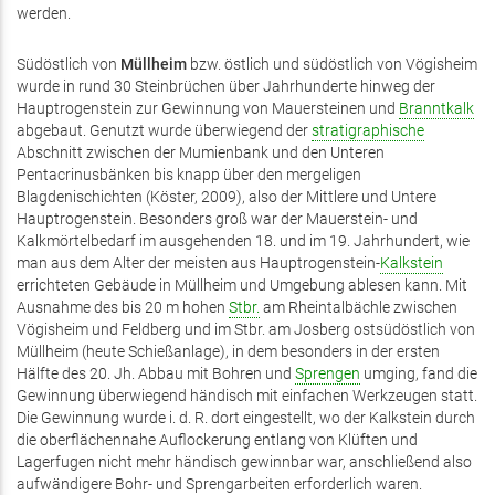
werden.
Südöstlich von
Müllheim
bzw. östlich und südöstlich von Vögisheim
wurde in rund 30 Steinbrüchen über Jahrhunderte hinweg der
Hauptrogenstein zur Gewinnung von Mauersteinen und
Branntkalk
abgebaut. Genutzt wurde überwiegend der
stratigraphische
Abschnitt zwischen der Mumienbank und den Unteren
Pentacrinusbänken bis knapp über den mergeligen
Blagdenischichten (Köster, 2009), also der Mittlere und Untere
Hauptrogenstein. Besonders groß war der Mauerstein- und
Kalkmörtelbedarf im ausgehenden 18. und im 19. Jahrhundert, wie
man aus dem Alter der meisten aus Hauptrogenstein-
Kalkstein
errichteten Gebäude in Müllheim und Umgebung ablesen kann. Mit
Ausnahme des bis 20 m hohen
Stbr.
am Rheintalbächle zwischen
Vögisheim und Feldberg und im Stbr. am Josberg ostsüdöstlich von
Müllheim (heute Schießanlage), in dem besonders in der ersten
Hälfte des 20. Jh. Abbau mit Bohren und
Sprengen
umging, fand die
Gewinnung überwiegend händisch mit einfachen Werkzeugen statt.
Die Gewinnung wurde i. d. R. dort eingestellt, wo der Kalkstein durch
die oberflächennahe Auflockerung entlang von Klüften und
Lagerfugen nicht mehr händisch gewinnbar war, anschließend also
aufwändigere Bohr- und Sprengarbeiten erforderlich waren.