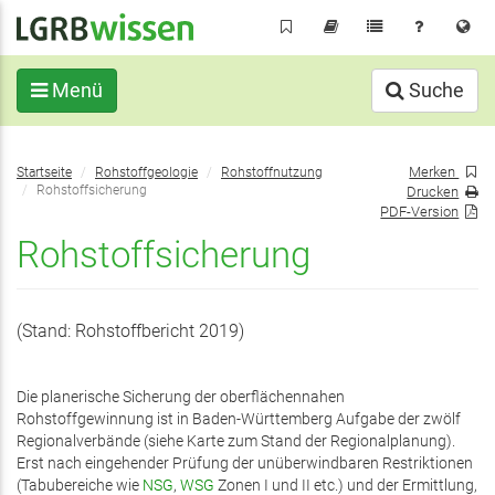
Direkt
zum
Inhalt
Menü
Suche
Sie
Merken
Startseite
Rohstoffgeologie
Rohstoffnutzung
befinden
Rohstoffsicherung
Drucken
sich
PDF-Version
hier:
Rohstoffsicherung
(Stand: Rohstoffbericht 2019)
Die planerische Sicherung der oberflächennahen
Rohstoffgewinnung ist in Baden-Württemberg Aufgabe der zwölf
Regionalverbände (siehe Karte zum Stand der Regionalplanung).
Erst nach eingehender Prüfung der unüberwindbaren Restriktionen
(Tabubereiche wie
NSG
,
WSG
Zonen I und II etc.) und der Ermittlung,