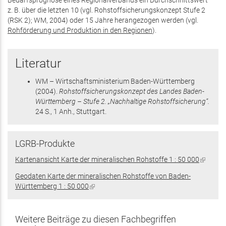
Bedarfsprognose eines Regionalverbands ein Durchschnittswert
z. B. über die letzten 10 (vgl. Rohstoffsicherungskonzept Stufe 2
(RSK 2); WM, 2004) oder 15 Jahre herangezogen werden (vgl.
Rohförderung und Produktion in den Regionen
).
Literatur
WM – Wirtschaftsministerium Baden-Württemberg
(2004)
.
Rohstoffsicherungskonzept des Landes Baden-
Württemberg – Stufe 2. „Nachhaltige Rohstoffsicherung“.
24 S.
, 1 Anh.
, Stuttgart
.
LGRB-Produkte
Kartenansicht Karte der mineralischen Rohstoffe 1 : 50 000
(Link
ist
Geodaten Karte der mineralischen Rohstoffe von Baden-
extern)
Württemberg 1 : 50 000
(Link
ist
extern)
Weitere Beiträge zu diesen Fachbegriffen