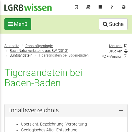
Direkt
zum
Inhalt
Menü
Suche
Sie
Merken
Startseite
Rohstoffgeologie
befinden
Buch Naturwerksteine aus BW (2013)
Drucken
sich
Buntsandstein
Tigersandstein bei Baden-Baden
PDF-Version
hier:
Tigersandstein bei
Baden-Baden
Inhaltsverzeichnis
Übersicht, Bezeichnung, Verbreitung
Geologisches Alter, Entstehung