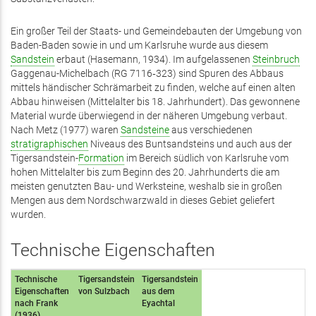
Ein großer Teil der Staats- und Gemeindebauten der Umgebung von
Baden-Baden sowie in und um Karlsruhe wurde aus diesem
Sandstein
erbaut (Hasemann, 1934). Im aufgelassenen
Steinbruch
Gaggenau-Michelbach (RG 7116‑323) sind Spuren des Abbaus
mittels händischer Schrämarbeit zu finden, welche auf einen alten
Abbau hinweisen (Mittelalter bis 18. Jahrhundert). Das gewonnene
Material wurde überwiegend in der näheren Umgebung verbaut.
Nach Metz (1977) waren
Sandsteine
aus verschiedenen
stratigraphischen
Niveaus des Buntsandsteins und auch aus der
Tigersandstein-
Formation
im Bereich südlich von Karlsruhe vom
hohen Mittelalter bis zum Beginn des 20. Jahrhunderts die am
meisten genutzten Bau- und Werksteine, weshalb sie in großen
Mengen aus dem Nordschwarzwald in dieses Gebiet geliefert
wurden.
Technische Eigenschaften
Technische
Tigersandstein
Tigersandstein
Eigenschaften
von Sulzbach
aus dem
nach Frank
Eyachtal
(1936)