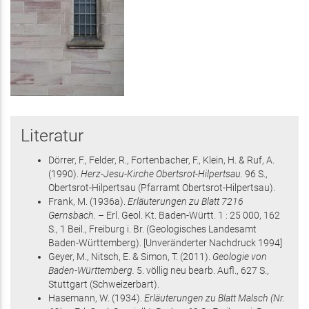
Literatur
Dörrer, F., Felder, R., Fortenbacher, F., Klein, H. & Ruf, A.
(1990)
.
Herz-Jesu-Kirche Obertsrot-Hilpertsau.
96 S.
,
Obertsrot-Hilpertsau
(Pfarramt Obertsrot-Hilpertsau)
.
Frank, M.
(1936
a
)
.
Erläuterungen zu Blatt 7216
Gernsbach. –
Erl. Geol. Kt. Baden-Württ. 1 : 25 000,
162
S.
, 1 Beil.
, Freiburg i. Br.
(Geologisches Landesamt
Baden-Württemberg)
.
[Unveränderter Nachdruck 1994]
Geyer, M., Nitsch, E. & Simon, T.
(2011)
.
Geologie von
Baden-Württemberg.
5. völlig neu bearb. Aufl.,
627 S.
,
Stuttgart
(Schweizerbart)
.
Hasemann, W.
(1934)
.
Erläuterungen zu Blatt Malsch (Nr.