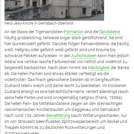
Herz-Jesu-Kirche in Gernsbach-Obertsrot
An der Basis der Tigersandstein-
Formation
sind die
Sandsteine
häufig gröberkörnig, teilweise sogar stark geröllführend. Sie sind
hier dunkelviolett gefärbt. Darüber folgen Feinsandsteine, die häufig
weiß, hellgrau oder gelblich weiß gefärbt sind und braune bis
schwarze Flecken aufweisen. In den
Aufschlüssen
kann man jedoch
lateral wie vertikal rasche Farbwechsel von hellrot und violettrot zu
beigeweiß beobachten. Nach oben nimmt die
Mächtigkeit
der Bänke
ab. Die hellen Partien sind etwas stärker verfestigt als die
violettroten. Das frisch gebrochene Gestein ist im bergfeuchten
Zustand relativ weich und daher leicht zu bearbeiten. Im trockenen
Zustand erlangt es eine beträchtliche Härte, verliert allerdings rasch
seine helle Farbe und wird unregelmäßig hellgrau (Frank, 1936a).
Die hellen Fein- bis Mittelsandsteine zeigen an den steinsichtigen
neoromanischen Kirchenbauten um Gaggenau und Gernsbach
nach rund 100 Jahren
Bewetterung
kaum Witterungsschäden; nur
im von Streusalz beeinflussten Spritzwasserbereich um Sockel und
Treppen kommt es zu deutlichen Rückwitterungen und
Substanzverlusten.