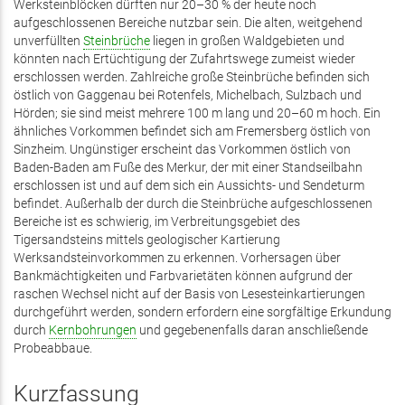
Werksteinblöcken dürften nur 20–30 % der heute noch
aufgeschlossenen Bereiche nutzbar sein. Die alten, weitgehend
unverfüllten
Steinbrüche
liegen in großen Waldgebieten und
könnten nach Ertüchtigung der Zufahrtswege zumeist wieder
erschlossen werden. Zahlreiche große Steinbrüche befinden sich
östlich von Gaggenau bei Rotenfels, Michelbach, Sulzbach und
Hörden; sie sind meist mehrere 100 m lang und 20–60 m hoch. Ein
ähnliches Vorkommen befindet sich am Fremersberg östlich von
Sinzheim. Ungünstiger erscheint das Vorkommen östlich von
Baden-Baden am Fuße des Merkur, der mit einer Standseilbahn
erschlossen ist und auf dem sich ein Aussichts- und Sendeturm
befindet. Außerhalb der durch die Steinbrüche aufgeschlossenen
Bereiche ist es schwierig, im Verbreitungsgebiet des
Tigersandsteins mittels geologischer Kartierung
Werksandsteinvorkommen zu erkennen. Vorhersagen über
Bankmächtigkeiten und Farbvarietäten können aufgrund der
raschen Wechsel nicht auf der Basis von Lesesteinkartierungen
durchgeführt werden, sondern erfordern eine sorgfältige Erkundung
durch
Kernbohrungen
und gegebenenfalls daran anschließende
Probeabbaue.
Kurzfassung