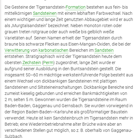
Die Gesteine der Tigersandstein-
Formation
bestehen aus fein- bis
mittelkörnigen
Sandsteinen
mit einem lebhaften Farbwechsel. Nach
einem wichtigen und lange Zeit genutzten Abbaugebiet wird er auch
als „Murgtalsandstein“ bezeichnet. Neben monoton roten oder
grauen treten rotgraue oder auch weiße bis gelblich weiße
Varietäten auf. Seinen Namen erhielt der Tigersandstein durch
braune bis schwarze Flecken aus Eisen-Mangan-Oxiden, die bei der
Verwitterung
von
karbonatischen
Bereichen im
Sandstein
entstehen. Stratigraphisch wird der Tigersandstein heute dem
obersten
Zechstein
(
Perm
) zugeordnet, lange Zeit wurde er
aufgrund seiner Ausbildung in den Buntsandstein gestellt. Die
insgesamt 50–60 m mächtige werksteinführende Folge besteht aus
einem Wechsel von dickbankigen Sandsteinen mit plattigen
Sandsteinen und Siltsteineinschaltungen. Dickbankige Bereiche sind
zumeist kieselig gebunden und erreichen Bankmächtigkeiten von
2 m, selten 5 m. Gewonnen wurden die Tigersandsteine im Raum
Baden-Baden, Gaggenau und Gernsbach. Sie wurden vorwiegend in
der Region Baden-Baden–Karlsruhe als großformatiger Baustein
verwendet. Heute ist kein Sandsteinbruch im Tigersandstein mehr in
Betrieb; eine Wiederinbetriebnahme alter Brüche wäre aber an
verschiedenen Stellen gut möglich, so z. B. oberhalb von Gaggenau-
Sulzbach.