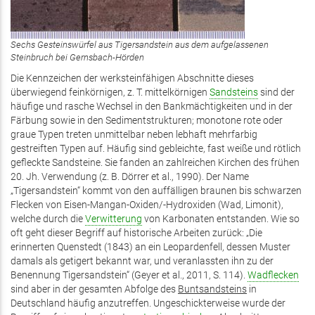
Sechs Gesteinswürfel aus Tigersandstein aus dem aufgelassenen
Steinbruch bei Gernsbach-Hörden
Die Kennzeichen der werksteinfähigen Abschnitte dieses
überwiegend feinkörnigen, z. T. mittelkörnigen
Sandsteins
sind der
häufige und rasche Wechsel in den Bankmächtigkeiten und in der
Färbung sowie in den Sedimentstrukturen; monotone rote oder
graue Typen treten unmittelbar neben lebhaft mehrfarbig
gestreiften Typen auf. Häufig sind gebleichte, fast weiße und rötlich
gefleckte Sandsteine. Sie fanden an zahlreichen Kirchen des frühen
20. Jh. Verwendung (z. B. Dörrer et al., 1990). Der Name
„Tigersandstein“ kommt von den auffälligen braunen bis schwarzen
Flecken von Eisen-Mangan-Oxiden/-Hydroxiden (Wad, Limonit),
welche durch die
Verwitterung
von Karbonaten entstanden. Wie so
oft geht dieser Begriff auf historische Arbeiten zurück: „Die
erinnerten Quenstedt (1843) an ein Leopardenfell, dessen Muster
damals als getigert bekannt war, und veranlassten ihn zu der
Benennung Tigersandstein“ (Geyer et al., 2011, S. 114).
Wadflecken
sind aber in der gesamten Abfolge des
Buntsandsteins
in
Deutschland häufig anzutreffen. Ungeschickterweise wurde der