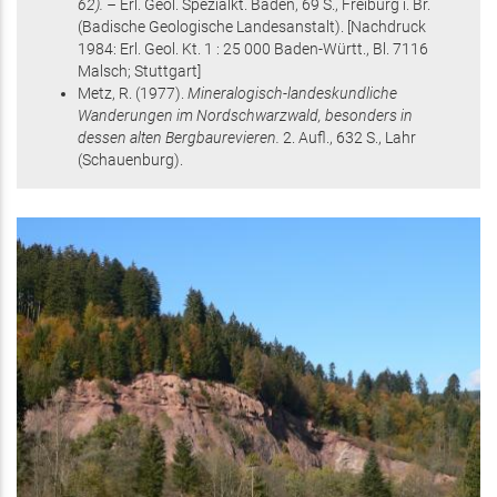
62). –
Erl. Geol. Spezialkt. Baden,
69 S.
, Freiburg i. Br.
(Badische Geologische Landesanstalt)
.
[Nachdruck
1984: Erl. Geol. Kt. 1 : 25 000 Baden-Württ., Bl. 7116
Malsch; Stuttgart]
Metz, R.
(1977)
.
Mineralogisch-landeskundliche
Wanderungen im Nordschwarzwald, besonders in
dessen alten Bergbaurevieren.
2. Aufl.,
632 S.
, Lahr
(Schauenburg)
.