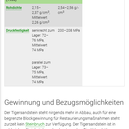
Rohdichte
2,15–
2,54–2,56 g/­
3
3
2,37 g/cm
,
cm
Mittelwert
3
2,26 ­g/­cm
Druckfestigkeit
senkrecht zum
200–208 MPa
Lager: 72–
76 MPa,
Mittelwert
74 MPa
parallel zum
Lager: 73–
75 MPa,
Mittelwert
74 MPa
Gewinnung und Bezugsmöglichkeiten
Der Tigersandstein steht nirgends mehr in Abbau, auch für eine
begrenzte Blockgewinnung für Restaurierungsmaßnahmen steht
zurzeit kein
Steinbruch
zur Verfügung. Der Tigersandstein ist in