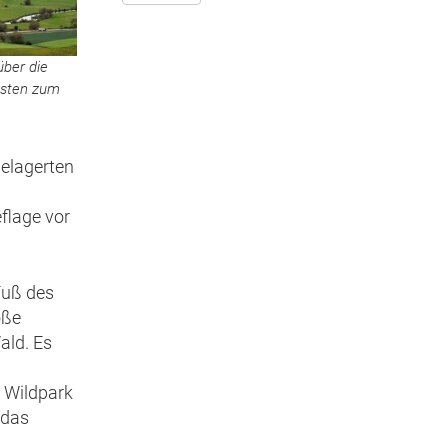
über die
sten zum
elagerten
flage vor
Fuß des
oße
ald. Es
 Wildpark
 das