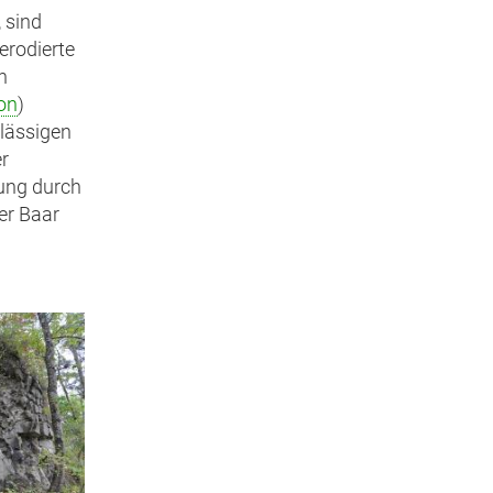
 sind
erodierte
n
on
)
hlässigen
er
gung durch
er Baar