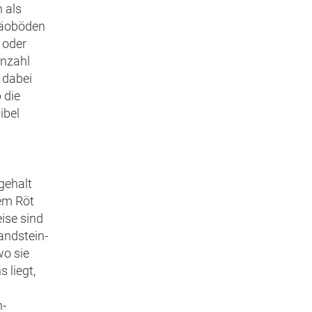
 als
aläoböden
 oder
Anzahl
 dabei
 die
ibel
gehalt
dem Röt
ise sind
andstein-
wo sie
 liegt,
n-