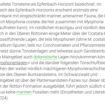
altete Tonsteine als Epfenbach-Horizont bezeichnet. Im
ich des Epfenbach-Horizonts erscheint erstmals eine
nbank mit eingeschränkt-mariner, artenarmer Fauna, die 
ach
Myophoria costata
, die hier zusammen mit
Myophoria
auftreten kann). Im nördlichen Kraichgau und nördlich de
ich in den Oberen Röttonen einige Meter über der Costata
fossilführende Lagen, die teils Myophorien (ohne M. costa
allium-Spuren, teils nur Conchostraken und Pflanzenreste
meist dünne Tonsteinlagen und teilweise auch Sandstein
m Maingebiet auch
dolomitische
Lagen hinzukommen kön
ophorienlagen
(Link
und die darüber folgenden Tonschluffste
hen den weiter nördlich mächtigeren Myophorienschichte
ist
nze des Oberen Buntsandsteins. Im Schwarzwald und
extern)
ngebiet ist über der Plattensandstein-Fazies nur dieser o
t der Rötton-Formation ausgebildet, führt jedoch südlich 
aus keine
marinen
Fossilien mehr (Einzelheiten und Literatu
024).