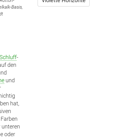
Violette Horizonte
 Rötton-
kalk-Basis,
dt
Schluff
-
auf den
und
ne
und
r
hichtig
ben hat,
siven
e Farben
r unteren
ße oder