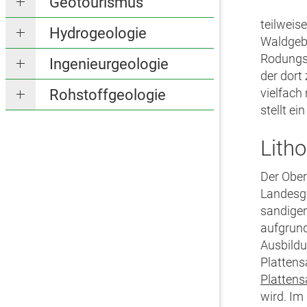
Geotourismus
teilweis
Hydrogeologie
Waldgebi
Rodungsi
Ingenieurgeologie
der dort
vielfach
Rohstoffgeologie
stellt ei
Lith
Der Ober
Landesge
sandigen
aufgrund
Ausbildu
Plattens
Plattens
wird. Im