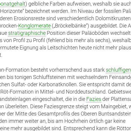
onatgehalt
) gelbliche Farben aufweisen, weshalb sie auch
e Horizonte“ bezeichnet werden. Im Niveau der fossilen P
 deren Erosionsreste sind verschiedentlich Dolomitkrusten
brocken-
Konglomerate
(„Bröckelbänke“) ausgebildet. Die 
aue
stratigraphische
Position dieser Paläoböden wechselt
s von Profil zu Profil (fehlend bis mehr als sechs), weshalb
ermutete Eignung als Leitschichten heute nicht mehr plaus
t.
on-Formation besteht vorherrschend aus stark
schluffigen
en bis tonigen Schluffsteinen mit wechselndem Feinsand
ichen Sulfat- oder Karbonatknollen. Sie entspricht damit 
 Röt-Formation in Mittel- und Norddeutschland. Gebietswe
ndsteinlagen eingeschaltet, die in die
Fazies
der Plattens
n überleiten. Diese Faziesgrenze steigt vom Maingebiet, 
er der Mitte des Gesamtprofils des Oberen Buntsandsteins
en immer weiter an, bis am Hochrhein örtlich gar keine
eine mehr ausgebildet sind. Entsprechend kann die Rötto