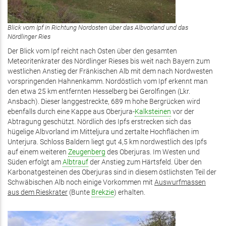
Blick vom Ipf in Richtung Nordosten über das Albvorland und das
Nördlinger Ries
Der Blick vom Ipf reicht nach Osten über den gesamten
Meteoritenkrater des Nördlinger Rieses bis weit nach Bayern zum
westlichen Anstieg der Fränkischen Alb mit dem nach Nordwesten
vorspringenden Hahnenkamm. Nordöstlich vom Ipf erkennt man
den etwa 25 km entfernten Hesselberg bei Gerolfingen (Lkr.
Ansbach). Dieser langgestreckte, 689 m hohe Bergrücken wird
ebenfalls durch eine Kappe aus Oberjura-
Kalksteinen
vor der
Abtragung geschützt. Nördlich des Ipfs erstrecken sich das
hügelige Albvorland im Mitteljura und zertalte Hochflächen im
Unterjura. Schloss Baldern liegt gut 4,5 km nordwestlich des Ipfs
auf einem weiteren
Zeugenberg
des Oberjuras. Im Westen und
Süden erfolgt am
Albtrauf
der Anstieg zum Härtsfeld. Über den
Karbonatgesteinen des Oberjuras sind in diesem östlichsten Teil der
Schwäbischen Alb noch einige Vorkommen mit
Auswurfmassen
aus dem Rieskrater
(Bunte
Brekzie
) erhalten.