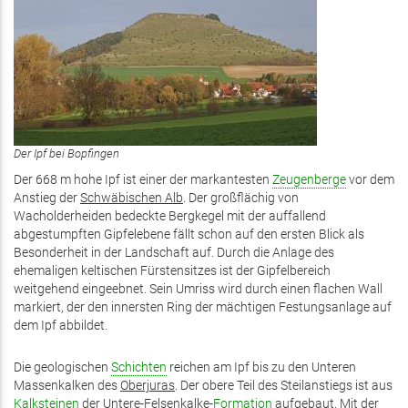
Der Ipf bei Bopfingen
Der 668 m hohe Ipf ist einer der markantesten
Zeugenberge
vor dem
Anstieg der
Schwäbischen Alb
. Der großflächig von
Wacholderheiden bedeckte Bergkegel mit der auffallend
abgestumpften Gipfelebene fällt schon auf den ersten Blick als
Besonderheit in der Landschaft auf. Durch die Anlage des
ehemaligen keltischen Fürstensitzes ist der Gipfelbereich
weitgehend eingeebnet. Sein Umriss wird durch einen flachen Wall
markiert, der den innersten Ring der mächtigen Festungsanlage auf
dem Ipf abbildet.
Die geologischen
Schichten
reichen am Ipf bis zu den Unteren
Massenkalken des
Oberjuras
. Der obere Teil des Steilanstiegs ist aus
Kalksteinen
der Untere-Felsenkalke-
Formation
aufgebaut. Mit der