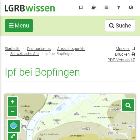
Direkt
zum
Inhalt
Menü
Suche
Sie
Merken
Startseite
Geotourismus
Aussichtspunkte
befinden
Schwäbische Alb
Ipf bei Bopfingen
Drucken
sich
PDF-Version
hier:
Ipf bei Bopfingen
+
–
⤢