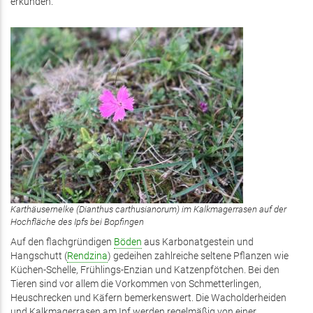
erkunden.
Karthäusernelke (Dianthus carthusianorum) im Kalkmagerrasen auf der
Hochfläche des Ipfs bei Bopfingen
Auf den flachgründigen
Böden
aus Karbonatgestein und
Hangschutt (
Rendzina
) gedeihen zahlreiche seltene Pflanzen wie
Küchen-Schelle, Frühlings-Enzian und Katzenpfötchen. Bei den
Tieren sind vor allem die Vorkommen von Schmetterlingen,
Heuschrecken und Käfern bemerkenswert. Die Wacholderheiden
und Kalkmagerrasen am Ipf werden regelmäßig von einer