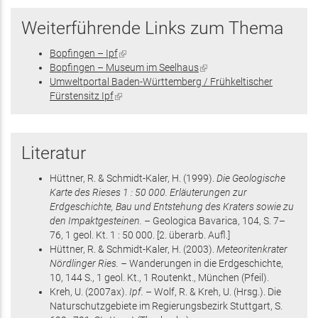
Weiterführende Links zum Thema
Bopfingen – Ipf
(Link
Bopfingen – Museum im Seelhaus
ist
(Link
Umweltportal Baden-Württemberg / Frühkeltischer
extern)
ist
Fürstensitz Ipf
(Link
extern)
ist
extern)
Literatur
Hüttner, R. & Schmidt-Kaler, H.
(1999)
.
Die Geologische
Karte des Rieses 1 : 50 000. Erläuterungen zur
Erdgeschichte, Bau und Entstehung des Kraters sowie zu
den Impaktgesteinen. –
Geologica Bavarica,
104
,
S. 7–
76
, 1 geol. Kt. 1 : 50 000
.
[2. überarb. Aufl.]
Hüttner, R. & Schmidt-Kaler, H.
(2003)
.
Meteoritenkrater
Nördlinger Ries. –
Wanderungen in die Erdgeschichte,
10
,
144 S.
, 1 geol. Kt., 1 Routenkt.
, München
(Pfeil)
.
Kreh, U.
(2007
ax
)
.
Ipf.
– Wolf, R. & Kreh, U. (Hrsg.)
.
Die
Naturschutzgebiete im Regierungsbezirk Stuttgart
,
S.