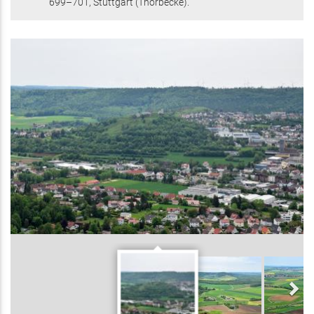
699–701
, Stuttgart
(Thorbecke)
.