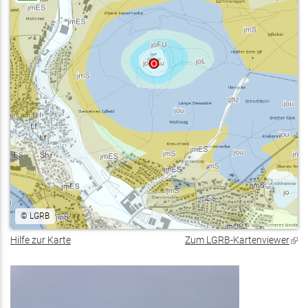
©
LGRB
Hilfe zur Karte
Zum LGRB-Kartenviewer
(Lin
ist
exte