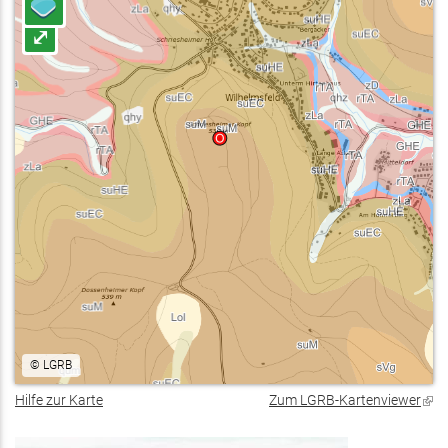
⤢
©
LGRB
Hilfe zur Karte
Zum LGRB-Kartenviewer
(Lin
ist
exte