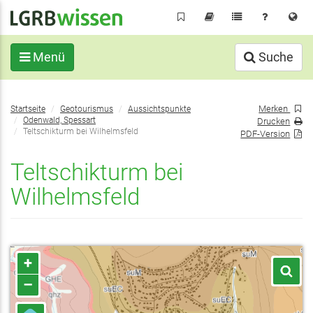
Direkt
zum
Inhalt
Menü
Suche
Sie
Merken
Startseite
Geotourismus
Aussichtspunkte
befinden
Odenwald, Spessart
Drucken
sich
Teltschikturm bei Wilhelmsfeld
PDF-Version
hier:
Teltschikturm bei
Wilhelmsfeld
+
–