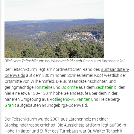
Blick vom Teltschikturm bei Wilhelmsfeld nach Osten zum Katzenbuckel
Der Teltschikturm liegt am nordwestlichen Rand des
Buntsandstein-
Odenwalds
auf dem 530 m hohen Schriesheimer Kopf westlich der
Ortsmitte von Wilhelmsfeld. Die Buntsandsteinschichten und
geringmächtige
Tonsteine
und
Dolomite
aus dem
Zechstein
bilden
hier eine etwa 130–150 m hohe Geländestufe über dem in der
näheren Umgebung aus
Rotliegend
-
Vulkaniten
und Heidelberg-
Granit
aufgebauten Grundgebirgs-Odenwald.
Der Teltschikturm wurde 2001 aus Lärchenholz mit einer
Stahlspindeltreppe errichtet. Die Aussichtsplattform liegt auf 36 m
Höhe. Initiator und Stifter des Turmbaus war Dr. Walter Teltschik