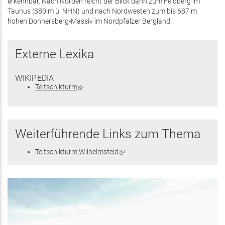
erkennbar. Nach Norden reicht der Blick dann zum Feldberg im
Taunus (880 m ü. NHN) und nach Nordwesten zum bis 687 m
hohen Donnersberg-Massiv im Nordpfälzer Bergland.
Externe Lexika
WIKIPEDIA
Teltschikturm
(Link
ist
extern)
Weiterführende Links zum Thema
Teltschikturm Wilhelmsfeld
(Link
ist
extern)