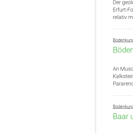
Der geol
Erfurt-F
relativ 
Bodenkun
Böden
An Musch
Kalkstei
Pararend
Bodenkun
Baar 