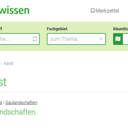
Direkt
zum
Merkzettel
Inhalt
ff
Fachgebiet
Räumlic
zum Thema
Karst
st
d
›
Gäulandschaften
ndschaften