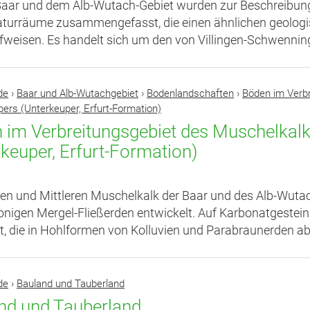
 Baar und dem Alb-Wutach-Gebiet wurden zur Beschreibu
aturräume zusammengefasst, die einen ähnlichen geologis
ufweisen. Es handelt sich um den von Villingen-Schwenning
de
›
Baar und Alb-Wutachgebiet
›
Bodenlandschaften
›
Böden im Verb
ers (Unterkeuper, Erfurt-Formation)
 im Verbreitungsgebiet des Muschelkalk
rkeuper, Erfurt-Formation)
en und Mittleren Muschelkalk der Baar und des Alb-Wutach
onigen Mergel-Fließerden entwickelt. Auf Karbonatgestei
et, die in Hohlformen von Kolluvien und Parabraunerden a
de
›
Bauland und Tauberland
nd und Tauberland