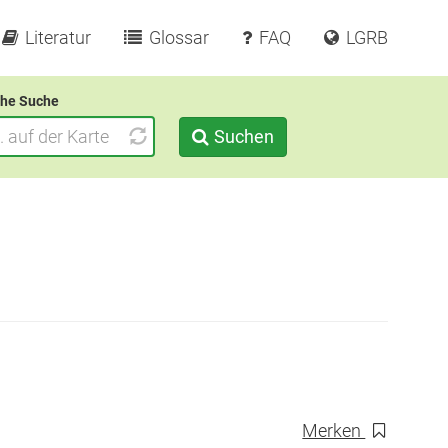
Literatur
Glossar
FAQ
LGRB
he Suche
Suchen
Merken