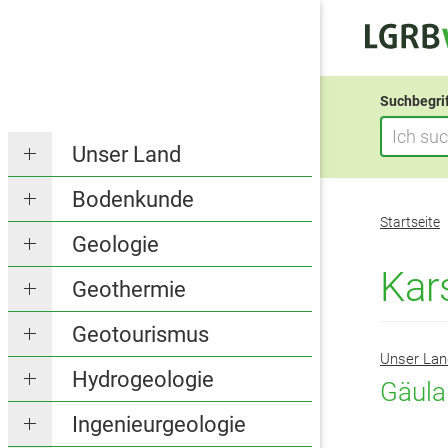
Suchbegri
Unser Land
Bodenkunde
Sie
Startseite
befinden
Geologie
sich
Kar
Geothermie
hier:
Geotourismus
Unser Lan
Hydrogeologie
Gäula
Ingenieurgeologie