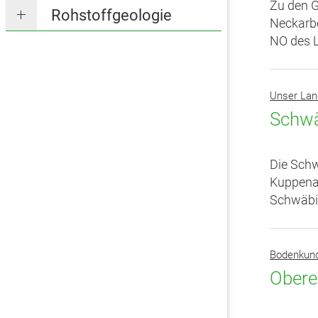
Zu den G
Rohstoffgeologie
Neckarbe
NO des L
Unser Lan
Schwä
Die Schw
Kuppenal
Schwäbis
Bodenkun
Obere