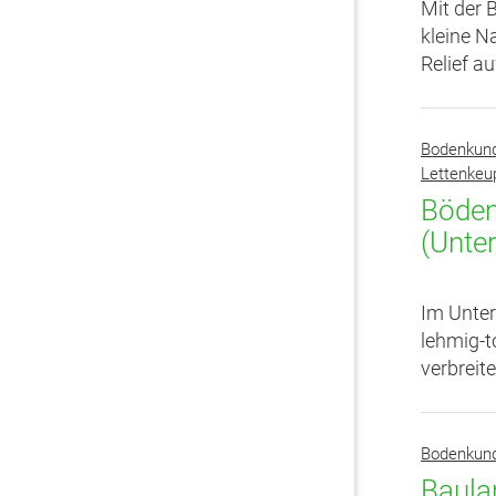
Mit der
kleine N
Relief a
Bodenkun
Lettenkeup
Böden
(Unte
Im Unter
lehmig-t
verbreit
Bodenkun
Baula