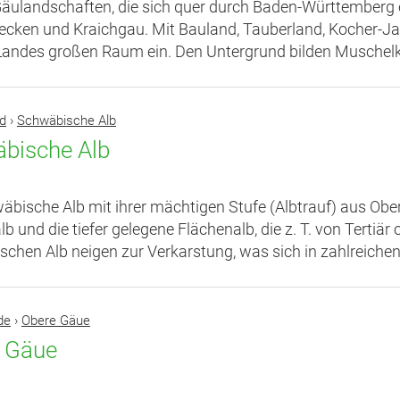
äulandschaften, die sich quer durch Baden-Württemberg er
cken und Kraichgau. Mit Bauland, Tauberland, Kocher-Ja
andes großen Raum ein. Den Untergrund bilden Muschelk
d
›
Schwäbische Alb
bische Alb
äbische Alb mit ihrer mächtigen Stufe (Albtrauf) aus Oberju
b und die tiefer gelegene Flächenalb, die z. T. von Tertiär
chen Alb neigen zur Verkarstung, was sich in zahlreichen.
de
›
Obere Gäue
 Gäue