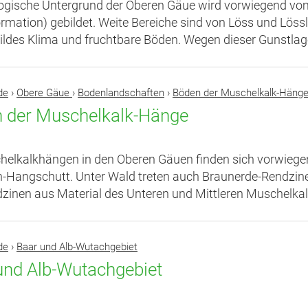
ogische Untergrund der Oberen Gäue wird vorwiegend vo
ormation) gebildet. Weite Bereiche sind von Löss und Lös
mildes Klima und fruchtbare Böden. Wegen dieser Gunstlage
de
›
Obere Gäue
›
Bodenlandschaften
›
Böden der Muschelkalk-Häng
 der Muschelkalk-Hänge
elkalkhängen in den Oberen Gäuen finden sich vorwiegen
n-Hangschutt. Unter Wald treten auch Braunerde-Rendzinen
zinen aus Material des Unteren und Mittleren Muschelkalk
de
›
Baar und Alb-Wutachgebiet
und Alb-Wutachgebiet