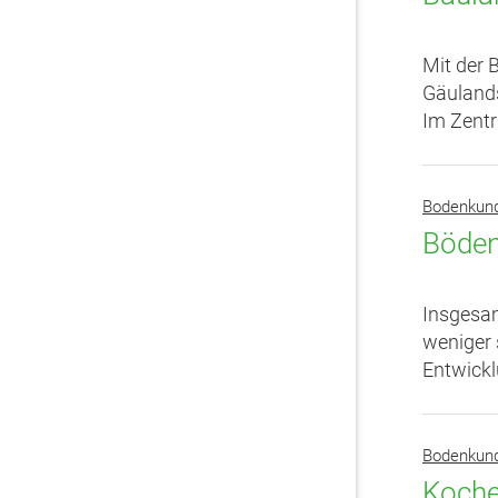
Mit der 
Gäulands
Im Zentr
Bodenkun
Böden
Insgesam
weniger 
Entwickl
Bodenkun
Koche