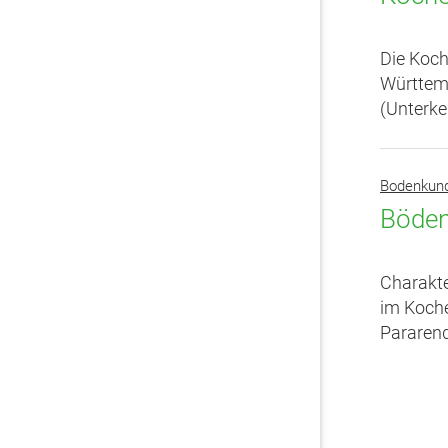
Die Koch
Württem
(Unterke
Bodenkun
Böden
Charakte
im Koche
Pararend