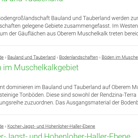
Bodengroßlandschaft Bauland und Tauberland werden zur
chaften gelegene Gebiete zusammengefasst. Im Westen bi
um der Gäuflächen aus Oberem Muschelkalk treten bereich
de
›
Bauland und Tauberland
›
Bodenlandschaften
›
Böden im Muschel
 im Muschelkalkgebiet
t dominieren im Bauland und Tauberland auf Oberem Musc
steinige Tonböden. Diese sind sowohl der Rendzina-Terra 
ungsreihe zuzuordnen. Das Ausgangsmaterial der Bodenb
de
›
Kocher-Jagst- und Hohenloher-Haller-Ebene
r-Jagst- und Hohenloher-Haller-Ebene