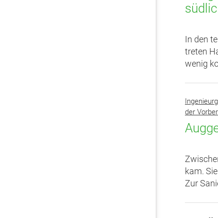
südli
In den t
treten 
wenig ko
Ingenieurg
der Vorbe
Augge
Zwische
kam. Sie
Zur Sani