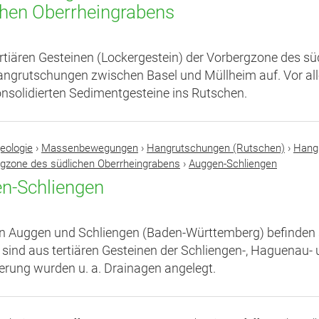
chen Oberrheingrabens
ertiären Gesteinen (Lockergestein) der Vorbergzone des 
Hangrutschungen zwischen Basel und Müllheim auf. Vor 
nsolidierten Sedimentgesteine ins Rutschen.
eologie
›
Massenbewegungen
›
Hangrutschungen (Rutschen)
›
Hangr
rgzone des südlichen Oberrheingrabens
›
Auggen-Schliengen
n-Schliengen
n Auggen und Schliengen (Baden-Württemberg) befinden 
 sind aus tertiären Gesteinen der Schliengen-, Haguenau
erung wurden u. a. Drainagen angelegt.