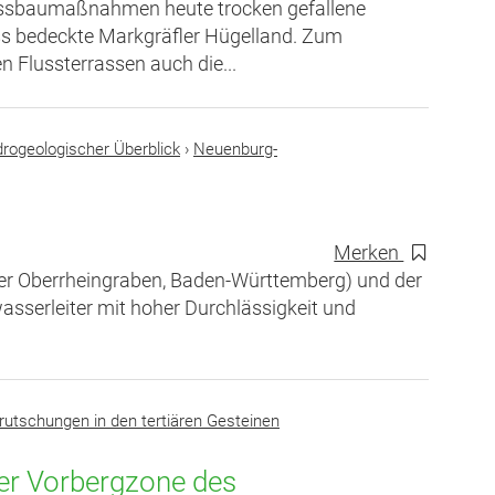
 Flussbaumaßnahmen heute trocken gefallene
öss bedeckte Markgräfler Hügelland. Zum
 Flussterrassen auch die...
rogeologischer Überblick
›
Neuenburg-
Merken
er Oberrheingraben, Baden-Württemberg) und der
sserleiter mit hoher Durchlässigkeit und
utschungen in den tertiären Gesteinen
der Vorbergzone des