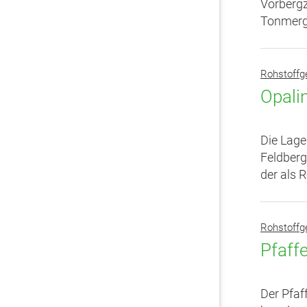
Vorbergz
Tonmerge
Rohstoffg
Opali
Die Lage
Feldberg
der als 
Rohstoffg
Pfaff
Der Pfaf