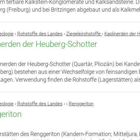
um tertiäre Kalkstein-Konglomerate und Kalksandsteine. 
g (Freiburg) und bei Britzingen abgebaut und als Kalkmeh
eologie
›
Rohstoffe des Landes
›
Ziegeleirohstoffe
›
Kaolinerden der 
nerden der Heuberg-Schotter
inerden der Heuberg-Schotter (Quartär, Pliozän) bei Kand
erg) bestehen aus einer Wechselfolge von feinsandigen b
Lagen. Verwendung finden die Rohstoffe (Lagerstätten) a
eologie
›
Rohstoffe des Landes
›
›
Renggeriton
eriton
rstätten des Renggeriton (Kandern-Formation; Mitteljura, 