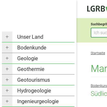
Suchbegri
Unser Land
Bodenkunde
Sie
Startseite
befinden
Geologie
sich
Mar
Geothermie
hier:
Geotourismus
Bodenkun
Hydrogeologie
Südli
Ingenieurgeologie