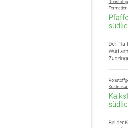
Rohstoffg
Formation
Pfaff
südli
Der Pfaf
Württemb
Zunzinge
Rohstoffg
Küstenkon
Kalks
südli
Bei der 