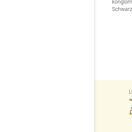
konglome
Schwarzw
L