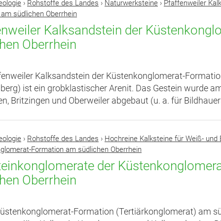
eologie
›
Rohstoffe des Landes
›
Naturwerksteine
›
Pfaffenweiler Kal
 am südlichen Oberrhein
enweiler Kalksandstein der Küstenkong
chen Oberrhein
fenweiler Kalksandstein der Küstenkonglomerat-Formation
erg) ist ein grobklastischer Arenit. Das Gestein wurde am
n, Britzingen und Oberweiler abgebaut (u. a. für Bildhauer
eologie
›
Rohstoffe des Landes
›
Hochreine Kalksteine für Weiß- und 
glomerat-Formation am südlichen Oberrhein
teinkonglomerate der Küstenkonglomer
chen Oberrhein
Küstenkonglomerat-Formation (Tertiärkonglomerat) am s