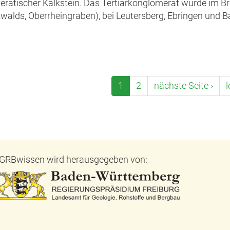
ratischer Kalkstein. Das Tertiärkonglomerat wurde im Br
alds, Oberrheingraben), bei Leutersberg, Ebringen und Ba
1
2
nächste Seite ›
l
GRBwissen wird herausgegeben von: