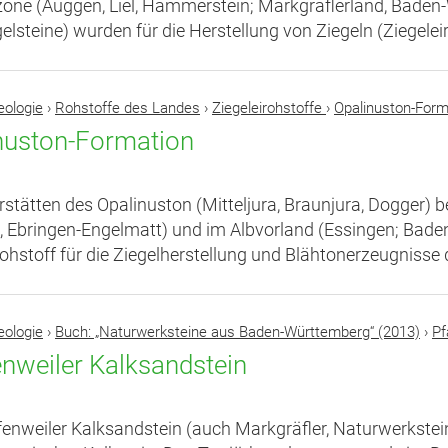
one (Auggen, Liel, Hammerstein; Markgräflerland, Baden-
lsteine) wurden für die Herstellung von Ziegeln (Ziegeleir
eologie
›
Rohstoffe des Landes
›
Ziegeleirohstoffe
›
Opalinuston-Form
nuston-Formation
rstätten des Opalinuston (Mitteljura, Braunjura, Dogger) 
, Ebringen-Engelmatt) und im Albvorland (Essingen; Baden
Rohstoff für die Ziegelherstellung und Blähtonerzeugnisse 
eologie
›
Buch: „Naturwerksteine aus Baden-Württemberg“ (2013)
›
Pf
enweiler Kalksandstein
fenweiler Kalksandstein (auch Markgräfler, Naturwerkstein 