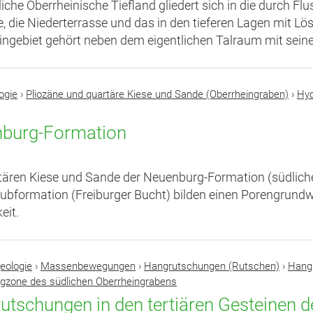
iche Oberrheinische Tiefland gliedert sich in die durch
, die Niederterrasse und das in den tieferen Lagen mit L
ngebiet gehört neben dem eigentlichen Talraum mit seinen
ogie
›
Pliozäne und quartäre Kiese und Sande (Oberrheingraben)
›
Hyd
burg-Formation
tären Kiese und Sande der Neuenburg-Formation (südlich
ubformation (Freiburger Bucht) bilden einen Porengrundwa
eit.
eologie
›
Massenbewegungen
›
Hangrutschungen (Rutschen)
›
Hangr
rgzone des südlichen Oberrheingrabens
utschungen in den tertiären Gesteinen 