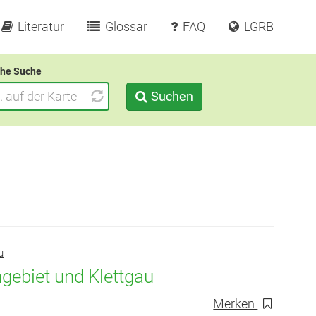
Literatur
Glossar
FAQ
LGRB
he Suche
Suchen
u
ngebiet und Klettgau
Merken