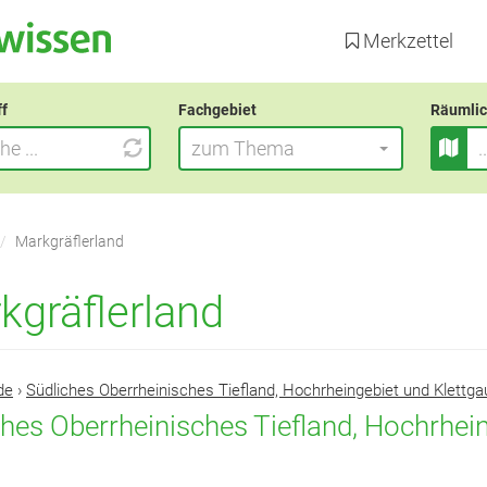
Direkt
zum
Merkzettel
Inhalt
ff
Fachgebiet
Räumlic
zum Thema
Markgräflerland
kgräflerland
de
›
Südliches Oberrheinisches Tiefland, Hochrheingebiet und Klettga
ches Oberrheinisches Tiefland, Hochrhei