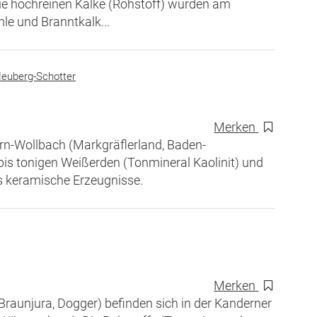
Die hochreinen Kalke (Rohstoff) wurden am
le und Branntkalk...
Heuberg-Schotter
Merken
ern-Wollbach (Markgräflerland, Baden-
is tonigen Weißerden (Tonmineral Kaolinit) und
ls keramische Erzeugnisse.
Merken
Braunjura, Dogger) befinden sich in der Kanderner