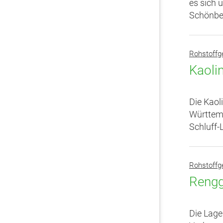
es sich 
Schönber
Rohstoffg
Kaoli
Die Kaol
Württemb
Schluff-
Rohstoffg
Rengg
Die Lage