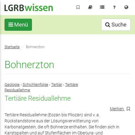
Direkt
zum
Inhalt
Menü
Suche
Sie
Startseite
Bohnerzton
befinden
sich
Bohnerzton
hier:
Geologie
›
Schichtenfolge
›
Tertiär
›
Tertiäre
Residuallehme
Tertiäre Residuallehme
Merken
Tertiäre Residuallehme (Eozän bis Pliozän) sind v. a.
Rückstandstone aus der Lösungsverwitterung von
Karbonatgestein, die oft Bohnerze enthalten. Sie finden sich in
Karstspalten und auf Stufenflächen im Oberjura- und