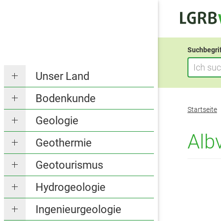
Suchbegri
Unser Land
Bodenkunde
Sie
Startseite
befinden
Geologie
sich
Alb
Geothermie
hier:
Geotourismus
Hydrogeologie
Ingenieurgeologie