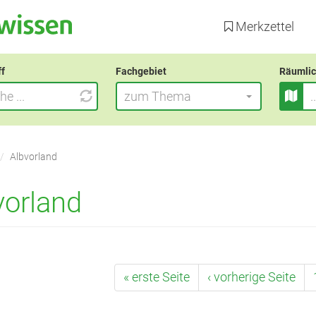
Direkt
zum
Merkzettel
Inhalt
ff
Fachgebiet
Räumlic
zum Thema
Albvorland
vorland
« erste Seite
‹ vorherige Seite