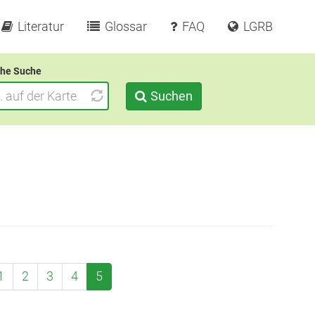
Literatur
Glossar
FAQ
LGRB
he Suche
Suchen
1
2
3
4
5