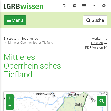
Direkt
zum
Inhalt
Menü
Suche
Sie
Merken
Startseite
Bodenkunde
befinden
Mittleres Oberrheinisches Tiefland
Drucken
sich
PDF-Version
hier:
Mittleres
Oberrheinisches
Tiefland
+
–