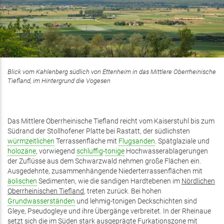
Blick vom Kahlenberg südlich von Ettenheim in das Mittlere Oberrheinische
Tiefland, im Hintergrund die Vogesen
Das Mittlere Oberrheinische Tiefland reicht vom Kaiserstuhl bis zum
Südrand der Stollhofener Platte bei Rastatt, der südlichsten
würmzeitlichen
Terrassenfläche mit
Flugsanden
. Spätglaziale und
holozäne
, vorwiegend
schluffig
-
tonige
Hochwasserablagerungen
der Zuflüsse aus dem Schwarzwald nehmen große Flächen ein.
Ausgedehnte, zusammenhängende Niederterrassenflächen mit
äolischen
Sedimenten, wie die sandigen Hardtebenen im
Nördlichen
Oberrheinischen Tiefland
, treten zurück. Bei hohen
Grundwasserständen
und lehmig-tonigen Deckschichten sind
Gleye, Pseudogleye und ihre Übergänge verbreitet. In der Rheinaue
setzt sich die im Süden stark ausgeprägte Furkationszone mit