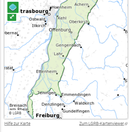
⤢
©
LGRB
Hilfe zur Karte
Zum LGRB-Kartenviewer
(Lin
ist