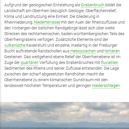
exte
Aufgrund der geologischen Entstehung als
Grabenbruch
bildet die
Landschaft am Oberrhein bezüglich Geologie, Oberflächenrelief,
Klima und Landnutzung eine Einheit. Die Gliederung in
Rheinniederung,
Niederterrasse
mit den Auen der Rheinzuflüsse und
den Vorbergen der östlichen Randgebirge lässt sich über weite
Strecken des rechtsrheinischen, baden-württembergischen Teils des
Oberrheingrabens verfolgen. Zusätzliche Elemente sind der
vulkanische
Kaiserstuhl und einzelne, inselartig in der Freiburger
Bucht auftretende Randschollen aus
mesozoischen
und
tertiären
Gesteinen. Das weitgehend ebene Relief der Oberrheinebene ist im
Zuge der
quartären
Verfüllung des Grabenbruches mit
fluviatilen
Sedimenten des Rheins und seiner Zuflüsse entstanden. Die Lage
zwischen den scharf abgesetzten Randhöhen macht die
Oberrheinebene zu einem klimatischen Gunstraum mit den
landesweit höchsten Temperaturen und geringen
Niederschlägen
.