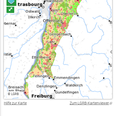
⤢
©
LGRB
Hilfe zur Karte
Zum LGRB-Kartenviewer
(Lin
ist
exte