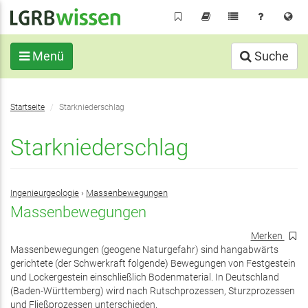
Direkt
zum
Inhalt
Menü
Suche
Sie
Startseite
Starkniederschlag
befinden
sich
Starkniederschlag
hier:
Ingenieurgeologie
›
Massenbewegungen
Massenbewegungen
Merken
Massenbewegungen (geogene Naturgefahr) sind hangabwärts
gerichtete (der Schwerkraft folgende) Bewegungen von Festgestein
und Lockergestein einschließlich Bodenmaterial. In Deutschland
(Baden-Württemberg) wird nach Rutschprozessen, Sturzprozessen
und Fließprozessen unterschieden.