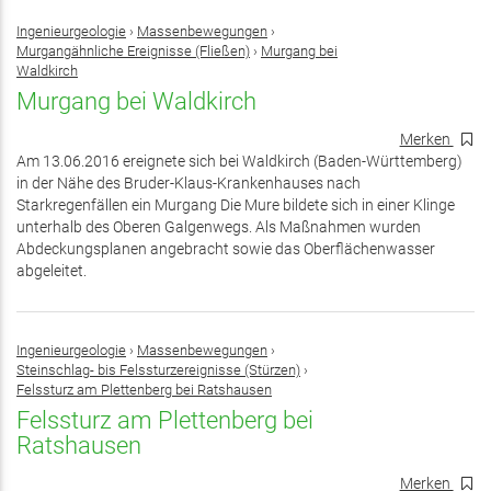
Ingenieurgeologie
›
Massenbewegungen
›
Murgangähnliche Ereignisse (Fließen)
›
Murgang bei
Waldkirch
Murgang bei Waldkirch
Merken
Am 13.06.2016 ereignete sich bei Waldkirch (Baden-Württemberg)
in der Nähe des Bruder-Klaus-Krankenhauses nach
Starkregenfällen ein Murgang Die Mure bildete sich in einer Klinge
unterhalb des Oberen Galgenwegs. Als Maßnahmen wurden
Abdeckungsplanen angebracht sowie das Oberflächenwasser
abgeleitet.
Ingenieurgeologie
›
Massenbewegungen
›
Steinschlag- bis Felssturzereignisse (Stürzen)
›
Felssturz am Plettenberg bei Ratshausen
Felssturz am Plettenberg bei
Ratshausen
Merken