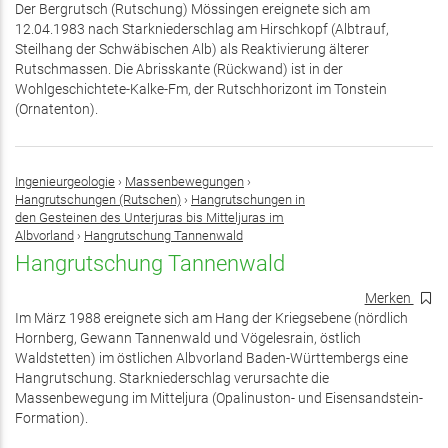
Der Bergrutsch (Rutschung) Mössingen ereignete sich am
12.04.1983 nach Starkniederschlag am Hirschkopf (Albtrauf,
Steilhang der Schwäbischen Alb) als Reaktivierung älterer
Rutschmassen. Die Abrisskante (Rückwand) ist in der
Wohlgeschichtete-Kalke-Fm, der Rutschhorizont im Tonstein
(Ornatenton).
Ingenieurgeologie
›
Massenbewegungen
›
Hangrutschungen (Rutschen)
›
Hangrutschungen in
den Gesteinen des Unterjuras bis Mitteljuras im
Albvorland
›
Hangrutschung Tannenwald
Hangrutschung Tannenwald
Merken
Im März 1988 ereignete sich am Hang der Kriegsebene (nördlich
Hornberg, Gewann Tannenwald und Vögelesrain, östlich
Waldstetten) im östlichen Albvorland Baden-Württembergs eine
Hangrutschung. Starkniederschlag verursachte die
Massenbewegung im Mitteljura (Opalinuston- und Eisensandstein-
Formation).