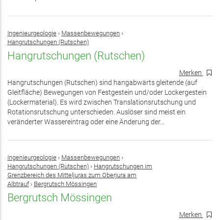
Ingenieurgeologie
›
Massenbewegungen
›
Hangrutschungen (Rutschen)
Hangrutschungen (Rutschen)
Merken
Hangrutschungen (Rutschen) sind hangabwärts gleitende (auf
Gleitfläche) Bewegungen von Festgestein und/oder Lockergestein
(Lockermaterial). Es wird zwischen Translationsrutschung und
Rotationsrutschung unterschieden. Auslöser sind meist ein
veränderter Wassereintrag oder eine Änderung der...
Ingenieurgeologie
›
Massenbewegungen
›
Hangrutschungen (Rutschen)
›
Hangrutschungen im
Grenzbereich des Mitteljuras zum Oberjura am
Albtrauf
›
Bergrutsch Mössingen
Bergrutsch Mössingen
Merken