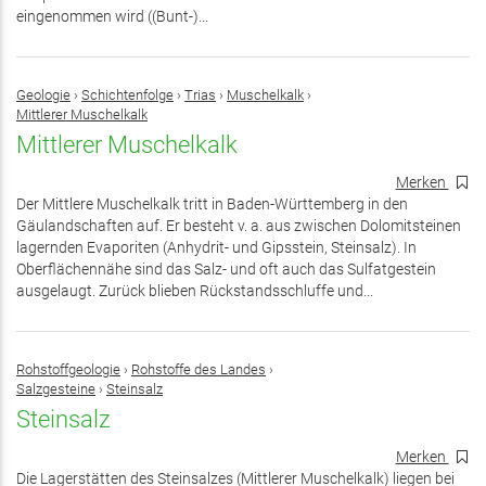
eingenommen wird ((Bunt-)...
Geologie
›
Schichtenfolge
›
Trias
›
Muschelkalk
›
Mittlerer Muschelkalk
Mittlerer Muschelkalk
Merken
Der Mittlere Muschelkalk tritt in Baden-Württemberg in den
Gäulandschaften auf. Er besteht v. a. aus zwischen Dolomitsteinen
lagernden Evaporiten (Anhydrit- und Gipsstein, Steinsalz). In
Oberflächennähe sind das Salz- und oft auch das Sulfatgestein
ausgelaugt. Zurück blieben Rückstandsschluffe und...
Rohstoffgeologie
›
Rohstoffe des Landes
›
Salzgesteine
›
Steinsalz
Steinsalz
Merken
Die Lagerstätten des Steinsalzes (Mittlerer Muschelkalk) liegen bei