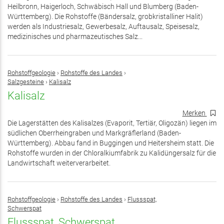
Heilbronn, Haigerloch, Schwäbisch Hall und Blumberg (Baden-
Württemberg). Die Rohstoffe (Bändersalz, grobkristalliner Halit)
werden als Industriesalz, Gewerbesalz, Auftausalz, Speisesalz,
medizinisches und pharmazeutisches Salz...
Rohstoffgeologie
›
Rohstoffe des Landes
›
Salzgesteine
›
Kalisalz
Kalisalz
Merken
Die Lagerstätten des Kalisalzes (Evaporit, Tertiär, Oligozän) liegen im
südlichen Oberrheingraben und Markgräflerland (Baden-
Württemberg). Abbau fand in Buggingen und Heitersheim statt. Die
Rohstoffe wurden in der Chloralkiumfabrik zu Kalidüngersalz für die
Landwirtschaft weiterverarbeitet.
Rohstoffgeologie
›
Rohstoffe des Landes
›
Flussspat,
Schwerspat
Flussspat, Schwerspat