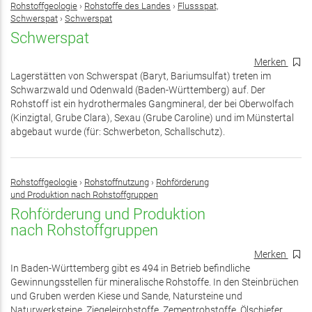
Rohstoffgeologie
›
Rohstoffe des Landes
›
Flussspat,
Schwerspat
›
Schwerspat
Schwerspat
Merken
Lagerstätten von Schwerspat (Baryt, Bariumsulfat) treten im
Schwarzwald und Odenwald (Baden-Württemberg) auf. Der
Rohstoff ist ein hydrothermales Gangmineral, der bei Oberwolfach
(Kinzigtal, Grube Clara), Sexau (Grube Caroline) und im Münstertal
abgebaut wurde (für: Schwerbeton, Schallschutz).
Rohstoffgeologie
›
Rohstoffnutzung
›
Rohförderung
und Produktion nach Rohstoffgruppen
Rohförderung und Produktion
nach Rohstoffgruppen
Merken
In Baden-Württemberg gibt es 494 in Betrieb befindliche
Gewinnungsstellen für mineralische Rohstoffe. In den Steinbrüchen
und Gruben werden Kiese und Sande, Natursteine und
Naturwerksteine, Ziegeleirohstoffe, Zementrohstoffe, Ölschiefer,