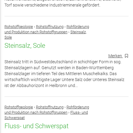
Torf sowie verschiedene Industrieminerale gefördert.
Rohstoffgeologie
›
Rohstoffnutzung
›
Rohförderung
und Produktion nach Rohstoffgruppen
›
Steinsalz,
Sole
Steinsalz, Sole
Merken
Steinsalz tritt in Südwestdeutschland in schichtiger Form in sog.
Steinsalzlagern auf. Genutzt werden in Baden-Württemberg
Steinsalzlager im tieferen Teil des Mittleren Muschelkalks. Das
wirtschaftlich wichtigste Lager Untere Salz oder Unteres Steinsalz
ist der Abbauhorizont in Heilbronn und...
Rohstoffgeologie
›
Rohstoffnutzung
›
Rohförderung
und Produktion nach Rohstoffgruppen
›
Fluss- und
Schwerspat
Fluss- und Schwerspat