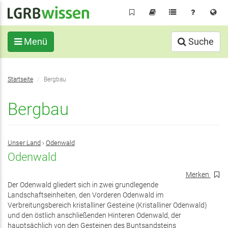
Direkt
zum
Inhalt
Menü
Suche
Sie
Startseite
Bergbau
befinden
sich
Bergbau
hier:
Unser Land
›
Odenwald
Odenwald
Merken
Der Odenwald gliedert sich in zwei grundlegende
Landschaftseinheiten, den Vorderen Odenwald im
Verbreitungsbereich kristalliner Gesteine (Kristalliner Odenwald)
und den östlich anschließenden Hinteren Odenwald, der
hauptsächlich von den Gesteinen des Buntsandsteins