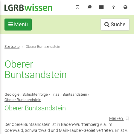
Direkt
zum
Inhalt
Menü
Suche
Sie
Startseite
Oberer Buntsandstein
befinden
sich
Oberer
hier:
Buntsandstein
Geologie
›
Schichtenfolge
›
Trias
›
Buntsandstein
›
Oberer Buntsandstein
Oberer Buntsandstein
Merken
Der Obere Buntsandstein ist in Baden-Württemberg v. a. im
Odenwald, Schwarzwald und Main-Tauber-Gebiet vertreten. Er ist v.