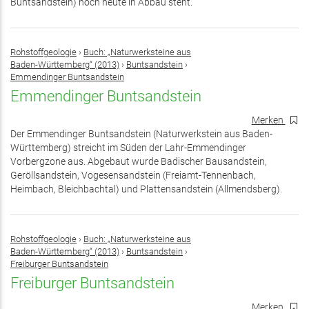
Buntsandstein) noch heute in Abbau steht.
Rohstoffgeologie
›
Buch: „Naturwerksteine aus
Baden-Württemberg“ (2013)
›
Buntsandstein
›
Emmendinger Buntsandstein
Emmendinger Buntsandstein
Merken
Der Emmendinger Buntsandstein (Naturwerkstein aus Baden-
Württemberg) streicht im Süden der Lahr-Emmendinger
Vorbergzone aus. Abgebaut wurde Badischer Bausandstein,
Geröllsandstein, Vogesensandstein (Freiamt-Tennenbach,
Heimbach, Bleichbachtal) und Plattensandstein (Allmendsberg).
Rohstoffgeologie
›
Buch: „Naturwerksteine aus
Baden-Württemberg“ (2013)
›
Buntsandstein
›
Freiburger Buntsandstein
Freiburger Buntsandstein
Merken