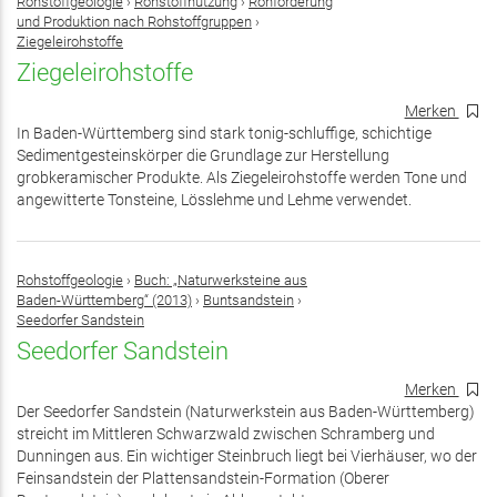
Rohstoffgeologie
›
Rohstoffnutzung
›
Rohförderung
und Produktion nach Rohstoffgruppen
›
Ziegeleirohstoffe
Ziegeleirohstoffe
Merken
In Baden-Württemberg sind stark tonig-schluffige, schichtige
Sedimentgesteinskörper die Grundlage zur Herstellung
grobkeramischer Produkte. Als Ziegeleirohstoffe werden Tone und
angewitterte Tonsteine, Lösslehme und Lehme verwendet.
Rohstoffgeologie
›
Buch: „Naturwerksteine aus
Baden-Württemberg“ (2013)
›
Buntsandstein
›
Seedorfer Sandstein
Seedorfer Sandstein
Merken
Der Seedorfer Sandstein (Naturwerkstein aus Baden-Württemberg)
streicht im Mittleren Schwarzwald zwischen Schramberg und
Dunningen aus. Ein wichtiger Steinbruch liegt bei Vierhäuser, wo der
Feinsandstein der Plattensandstein-Formation (Oberer