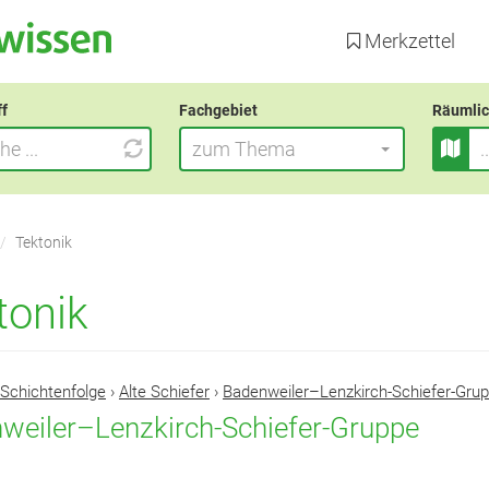
Direkt
zum
Merkzettel
Inhalt
ff
Fachgebiet
Räumlic
zum Thema
Tektonik
tonik
Schichtenfolge
›
Alte Schiefer
›
Badenweiler–Lenzkirch-Schiefer-Gru
weiler–Lenzkirch-Schiefer-Gruppe