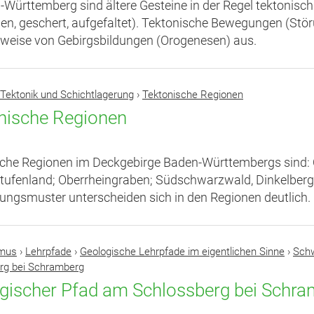
-Württemberg sind ältere Gesteine in der Regel tektoni
en, geschert, aufgefaltet). Tektonische Bewegungen (Stö
sweise von Gebirgsbildungen (Orogenesen) aus.
Tektonik und Schichtlagerung
›
Tektonische Regionen
nische Regionen
che Regionen im Deckgebirge Baden-Württembergs sind: 
tufenland; Oberrheingraben; Südschwarzwald, Dinkelber
ungsmuster unterscheiden sich in den Regionen deutlich.
smus
›
Lehrpfade
›
Geologische Lehrpfade im eigentlichen Sinne
›
Sch
rg bei Schramberg
gischer Pfad am Schlossberg bei Schr