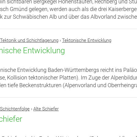
hin sichtbaren Bergkegel Hohenstaufen, Rechberg und St
ch Gmünd gelegen, werden auch als die drei Kaiserberge
k zur Schwäbischen Alb und über das Albvorland zwischen 
Tektonik und Schichtlagerung
›
Tektonische Entwicklung
nische Entwicklung
onische Entwicklung Baden-Württembergs reicht ins Palä
e, Kollision tektonischer Platten). Im Zuge der Alpenbild
en tiefe Beckenstrukturen (Alpenvorland und Oberrheingr
Schichtenfolge
›
Alte Schiefer
chiefer