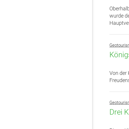
Oberhalb
wurde de
Hauptver
Geotouri
König
Von der 
Freudens
Geotouri
Drei 