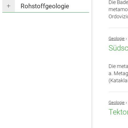
Die Bade
Rohstoffgeologie
metamorp
Ordovizi
Geologie
›
Südsc
Die meta
a. Metag
(Kataklas
Geologie
›
Tekto