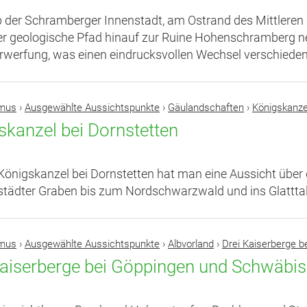
 der Schramberger Innenstadt, am Ostrand des Mittleren
r geologische Pfad hinauf zur Ruine Hohenschramberg ne
werfung, was einen eindrucksvollen Wechsel verschiedene
smus
›
Ausgewählte Aussichtspunkte
›
Gäulandschaften
›
Königskanze
skanzel bei Dornstetten
Königskanzel bei Dornstetten hat man eine Aussicht über
tädter Graben bis zum Nordschwarzwald und ins Glatttal
smus
›
Ausgewählte Aussichtspunkte
›
Albvorland
›
Drei Kaiserberge 
Kaiserberge bei Göppingen und Schwäb