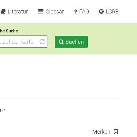
Literatur
Glossar
FAQ
LGRB
he Suche
Suchen
ppe
Merken