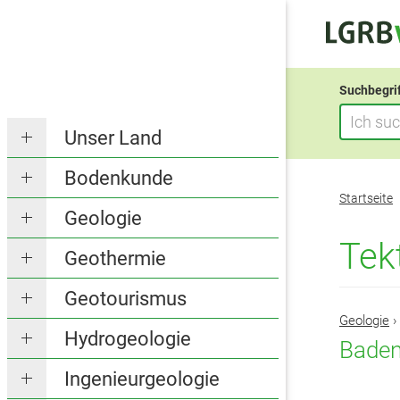
Suchbegri
Unser Land
Bodenkunde
Sie
Startseite
befinden
Geologie
sich
Tek
Geothermie
hier:
Geotourismus
Geologie
›
Hydrogeologie
Baden
Ingenieurgeologie