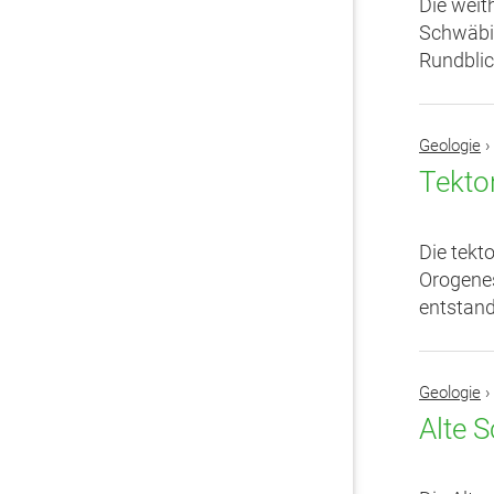
Die weit
Schwäbis
Rundblic
Geologie
›
Tekto
Die tekt
Orogenes
entstand
Geologie
›
Alte S