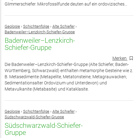
Glimmerschiefer. Mikrofossilfunde deuten auf ein ordovizisches...
Geologie
›
Schichtenfolge
›
Alte Schiefer
›
Badenweiler–Lenzkirch-Schiefer-Gruppe
Badenweiler–Lenzkirch-
Schiefer-Gruppe
Merken
Die Badenweiler–Lenzkirch-Schiefer-Gruppe (Alte Schiefer, Baden-
Württemberg, Schwarzwald) enthalten metamorphe Gesteine wie z.
B. Metasedimente (Metapelite, Metatonsteine, Metagrauwacken;
Sedimentationsalter Ordovizium und Unterdevon) und
Metavulkanite (Metabasite) und Kataklasite.
Geologie
›
Schichtenfolge
›
Alte Schiefer
›
Südschwarzwald-Schiefer-Gruppe
Südschwarzwald-Schiefer-
Gruppe