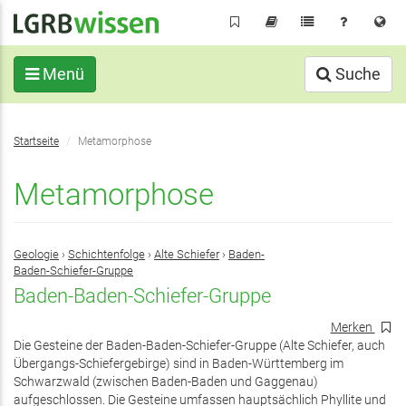
Direkt
zum
Inhalt
Menü
Suche
Sie
Startseite
Metamorphose
befinden
sich
Metamorphose
hier:
Geologie
›
Schichtenfolge
›
Alte Schiefer
›
Baden-
Baden-Schiefer-Gruppe
Baden-Baden-Schiefer-Gruppe
Merken
Die Gesteine der Baden-Baden-Schiefer-Gruppe (Alte Schiefer, auch
Übergangs-Schiefergebirge) sind in Baden-Württemberg im
Schwarzwald (zwischen Baden-Baden und Gaggenau)
aufgeschlossen. Die Gesteine umfassen hauptsächlich Phyllite und