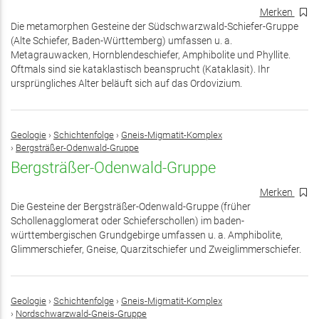
Merken
Die metamorphen Gesteine der Südschwarzwald-Schiefer-Gruppe
(Alte Schiefer, Baden-Württemberg) umfassen u. a.
Metagrauwacken, Hornblendeschiefer, Amphibolite und Phyllite.
Oftmals sind sie kataklastisch beansprucht (Kataklasit). Ihr
ursprüngliches Alter beläuft sich auf das Ordovizium.
Geologie
›
Schichtenfolge
›
Gneis-Migmatit-Komplex
›
Bergsträßer-Odenwald-Gruppe
Bergsträßer-Odenwald-Gruppe
Merken
Die Gesteine der Bergsträßer-Odenwald-Gruppe (früher
Schollenagglomerat oder Schieferschollen) im baden-
württembergischen Grundgebirge umfassen u. a. Amphibolite,
Glimmerschiefer, Gneise, Quarzitschiefer und Zweiglimmerschiefer.
Geologie
›
Schichtenfolge
›
Gneis-Migmatit-Komplex
›
Nordschwarzwald-Gneis-Gruppe