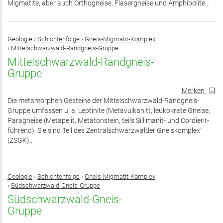
Migmatite, aber auch Orthogneise, Flasergneise und Amphibolite...
Geologie
›
Schichtenfolge
›
Gneis-Migmatit-Komplex
›
Mittelschwarzwald-Randgneis-Gruppe
Mittelschwarzwald-Randgneis-
Gruppe
Merken
Die metamorphen Gesteine der Mittelschwarzwald-Randgneis-
Gruppe umfassen u. a. Leptinite (Metavulkanit), leukokrate Gneise,
Paragneise (Metapelit, Metatonstein, teils Sillimanit- und Cordierit-
führend). Sie sind Teil des Zentralschwarzwälder Gneiskomplex'
(ZSGK)...
Geologie
›
Schichtenfolge
›
Gneis-Migmatit-Komplex
›
Südschwarzwald-Gneis-Gruppe
Südschwarzwald-Gneis-
Gruppe