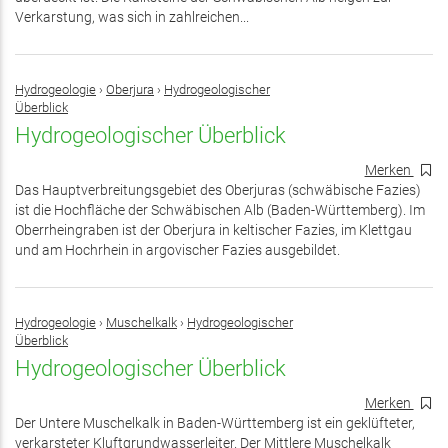
Verkarstung, was sich in zahlreichen...
Hydrogeologie
›
Oberjura
›
Hydrogeologischer
Überblick
Hydrogeologischer Überblick
Merken
Das Hauptverbreitungsgebiet des Oberjuras (schwäbische Fazies)
ist die Hochfläche der Schwäbischen Alb (Baden-Württemberg). Im
Oberrheingraben ist der Oberjura in keltischer Fazies, im Klettgau
und am Hochrhein in argovischer Fazies ausgebildet.
Hydrogeologie
›
Muschelkalk
›
Hydrogeologischer
Überblick
Hydrogeologischer Überblick
Merken
Der Untere Muschelkalk in Baden-Württemberg ist ein geklüfteter,
verkarsteter Kluftgrundwasserleiter. Der Mittlere Muschelkalk