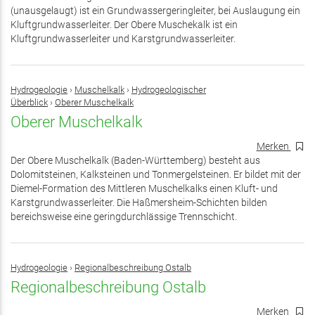
(unausgelaugt) ist ein Grundwassergeringleiter, bei Auslaugung ein
Kluftgrundwasserleiter. Der Obere Muschekalk ist ein
Kluftgrundwasserleiter und Karstgrundwasserleiter.
Hydrogeologie
›
Muschelkalk
›
Hydrogeologischer
Überblick
›
Oberer Muschelkalk
Oberer Muschelkalk
Merken
Der Obere Muschelkalk (Baden-Württemberg) besteht aus
Dolomitsteinen, Kalksteinen und Tonmergelsteinen. Er bildet mit der
Diemel-Formation des Mittleren Muschelkalks einen Kluft- und
Karstgrundwasserleiter. Die Haßmersheim-Schichten bilden
bereichsweise eine geringdurchlässige Trennschicht.
Hydrogeologie
›
Regionalbeschreibung Ostalb
Regionalbeschreibung Ostalb
Merken