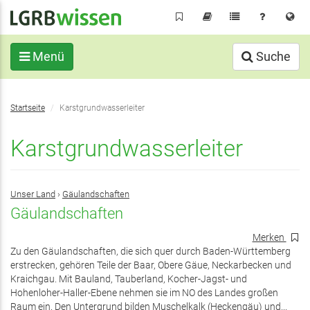
Direkt
zum
Inhalt
Menü
Suche
Sie
Startseite
Karstgrundwasserleiter
befinden
sich
Karstgrundwasserleiter
hier:
Unser Land
›
Gäulandschaften
Gäulandschaften
Merken
Zu den Gäulandschaften, die sich quer durch Baden-Württemberg
erstrecken, gehören Teile der Baar, Obere Gäue, Neckarbecken und
Kraichgau. Mit Bauland, Tauberland, Kocher-Jagst- und
Hohenloher-Haller-Ebene nehmen sie im NO des Landes großen
Raum ein. Den Untergrund bilden Muschelkalk (Heckengäu) und...