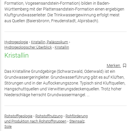
Formation, Vogesensandstein-Formation) bilden in Baden-
Württemberg mit der Plattensandstein-Formation einen ergiebigen
Kluftgrundwasserleiter. Die Trinkwassergewinnung erfolgt meist
aus Quellen (Baiersbronn, Freudenstadt, Alpirsbach).
Hydrogeologie
›
Kristallin, Paläozoikum
›
Hydrogeologischer Überblick
›
Kristallin
Kristallin
Merken
Das Kristalline Grundgebirge (Schwarzwald, Odenwald) ist ein
Grundwassergeringleiter. Grundwasserführung gibt es auf Klüften,
Störungen und in der Auflockerungszone. Typisch sind Kluftquellen,
Hangschuttquellen und Verwitterungsdeckenquellen. Trotz hoher
Niederschläge herrscht Grundwassermangel. ...
Rohstoffgeologie
›
Rohstoffnutzung
›
Rohförderung
und Produktion nach Rohstoffgruppen
›
Steinsalz,
Sole