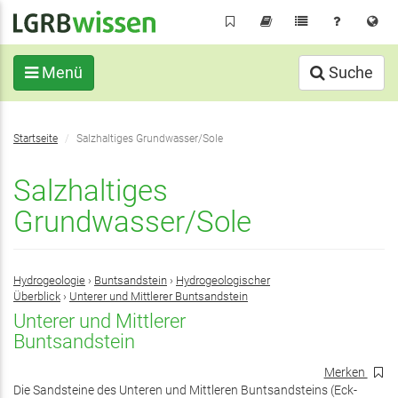
Direkt
zum
Inhalt
Menü
Suche
Sie
Startseite
Salzhaltiges Grundwasser/Sole
befinden
sich
Salzhaltiges
hier:
Grundwasser/Sole
Hydrogeologie
›
Buntsandstein
›
Hydrogeologischer
Überblick
›
Unterer und Mittlerer Buntsandstein
Unterer und Mittlerer
Buntsandstein
Merken
Die Sandsteine des Unteren und Mittleren Buntsandsteins (Eck-