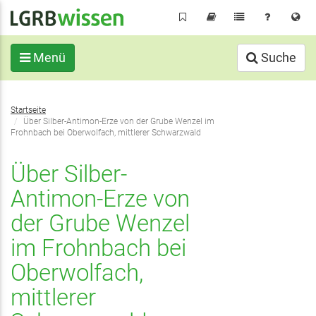
Direkt
zum
Inhalt
Menü
Suche
Sie
Startseite
befinden
Über Silber-Antimon-Erze von der Grube Wenzel im
sich
Frohnbach bei Oberwolfach, mittlerer Schwarzwald
hier:
Über Silber-
Antimon-Erze von
der Grube Wenzel
im Frohnbach bei
Oberwolfach,
mittlerer