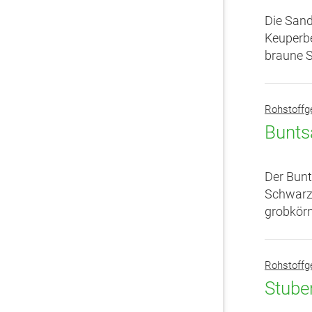
Die Sand
Keuperbe
braune S
Rohstoffg
Bunts
Der Bunt
Schwarzw
grobkörn
Rohstoffg
Stube