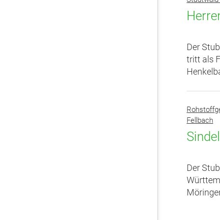
Herre
Der Stub
tritt al
Henkelb
Rohstoffg
Fellbach
Sinde
Der Stub
Württemb
Möringe