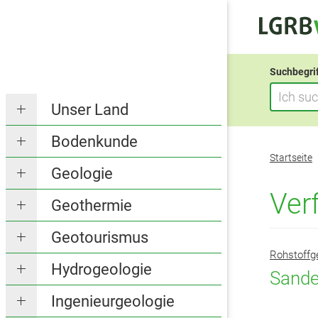
Suchbegri
Unser Land
Bodenkunde
Sie
Startseite
befinden
Geologie
sich
Ver
Geothermie
hier:
Geotourismus
Rohstoffg
Hydrogeologie
Sande
Ingenieurgeologie