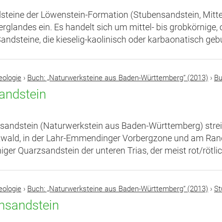
steine der Löwenstein-Formation (Stubensandstein, Mitte
rglandes ein. Es handelt sich um mittel- bis grobkörnige, o
andsteine, die kieselig-kaolinisch oder karbaonatisch geb
eologie
›
Buch: „Naturwerksteine aus Baden-Württemberg“ (2013)
›
Bu
andstein
sandstein (Naturwerkstein aus Baden-Württemberg) stre
ald, in der Lahr-Emmendinger Vorbergzone und am Rand de
iger Quarzsandstein der unteren Trias, der meist rot/rötlich
eologie
›
Buch: „Naturwerksteine aus Baden-Württemberg“ (2013)
›
St
nsandstein