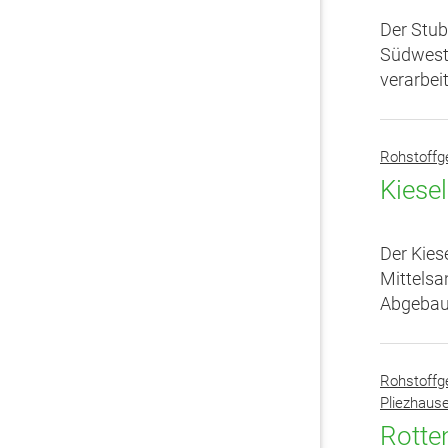
Der Stub
Südwestd
verarbei
Rohstoffg
Kiese
Der Kies
Mittelsa
Abgebaut
Rohstoffg
Pliezhause
Rotte