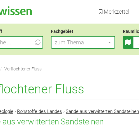
Direkt
zum
Merkzettel
Inhalt
ff
Fachgebiet
Räumlic
zum Thema
Verflochtener Fluss
flochtener Fluss
eologie
›
Rohstoffe des Landes
›
Sande aus verwitterten Sandsteinen
 aus verwitterten Sandsteinen