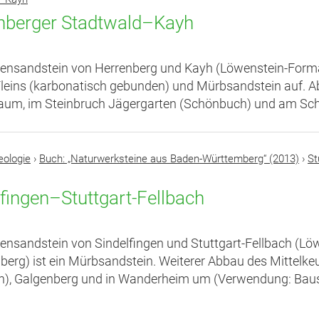
nberger Stadtwald–Kayh
ensandstein von Herrenberg und Kayh (Löwenstein-Form
s Fleins (karbonatisch gebunden) und Mürbsandstein auf. Ab
aum, im Steinbruch Jägergarten (Schönbuch) und am Sch
eologie
›
Buch: „Naturwerksteine aus Baden-Württemberg“ (2013)
›
St
lfingen–Stuttgart-Fellbach
ensandstein von Sindelfingen und Stuttgart-Fellbach (L
erg) ist ein Mürbsandstein. Weiterer Abbau des Mittelkeu
n), Galgenberg und in Wanderheim um (Verwendung: Bau