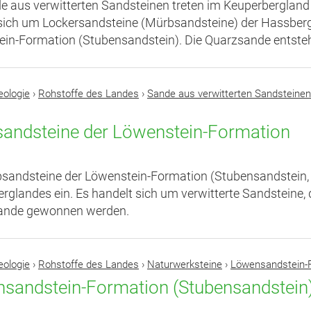
e aus verwitterten Sandsteinen treten im Keuperbergland
sich um Lockersandsteine (Mürbsandsteine) der Hassberg
in-Formation (Stubensandstein). Die Quarzsande entsteh
eologie
›
Rohstoffe des Landes
›
Sande aus verwitterten Sandsteinen
andsteine der Löwenstein-Formation
sandsteine der Löwenstein-Formation (Stubensandstein, 
rglandes ein. Es handelt sich um verwitterte Sandsteine
sande gewonnen werden.
eologie
›
Rohstoffe des Landes
›
Naturwerksteine
›
Löwensandstein-F
sandstein-Formation (Stubensandstein