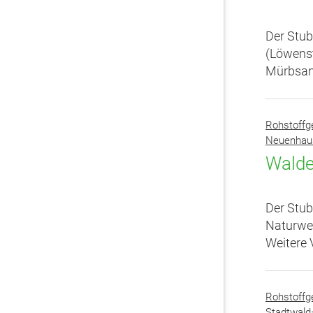
Der Stub
(Löwenst
Mürbsand
Rohstoffg
Neuenhau
Walde
Der Stub
Naturwer
Weitere 
Rohstoffg
Stadtwal