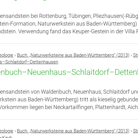
ensandstein bei Rottenburg, Tübingen, Pliezhausen(-Rübga
ein-Formation, Naturwerkstein aus Baden-Württemberg) i
stein. Verwendung fand das Keuper-Gestein in der Villa 
eologie
›
Buch: „Naturwerksteine aus Baden-Württemberg“ (2013)
›
St
s–Schlaitdorf–Dettenhausen
nbuch–Neuenhaus–Schlaitdorf–Detten
ensandstein von Waldenbuch, Neuenhaus, Schlaitdorf un
kstein aus Baden-Württemberg) tritt als kieselig gebund
Vorkommen liegen bei Neckartailfingen, Plattenhardt, Aich
eologie
›
Buch: „Naturwerksteine aus Baden-Württemberg“ (2013)
›
St
d–Kayh