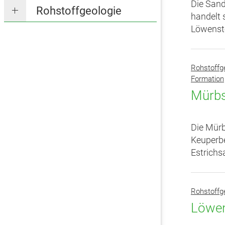
Die Sand
Rohstoffgeologie
handelt 
Löwenste
Rohstoffg
Formation
Mürbs
Die Mürb
Keuperbe
Estrich
Rohstoffg
Löwen