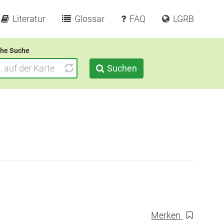
Literatur
Glossar
FAQ
LGRB
he Suche
Suchen
Merken