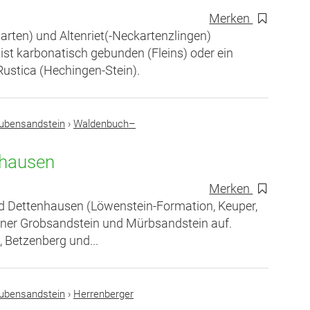
Merken
rten) und Altenriet(-Neckartenzlingen)
st karbonatisch gebunden (Fleins) oder ein
Rustica (Hechingen-Stein).
ubensandstein
›
Waldenbuch–
hausen
Merken
d Dettenhausen (Löwenstein-Formation, Keuper,
ener Grobsandstein und Mürbsandstein auf.
, Betzenberg und...
ubensandstein
›
Herrenberger