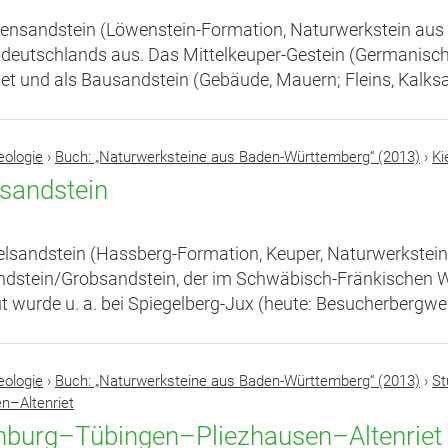
ensandstein (Löwenstein-Formation, Naturwerkstein aus
eutschlands aus. Das Mittelkeuper-Gestein (Germanisch
tet und als Bausandstein (Gebäude, Mauern; Fleins, Kalksa
eologie
›
Buch: „Naturwerksteine aus Baden-Württemberg“ (2013)
›
Ki
lsandstein
elsandstein (Hassberg-Formation, Keuper, Naturwerkstein
ndstein/Grobsandstein, der im Schwäbisch-Fränkischen
 wurde u. a. bei Spiegelberg-Jux (heute: Besucherbergwer
eologie
›
Buch: „Naturwerksteine aus Baden-Württemberg“ (2013)
›
St
n–Altenriet
nburg–Tübingen–Pliezhausen–Altenriet