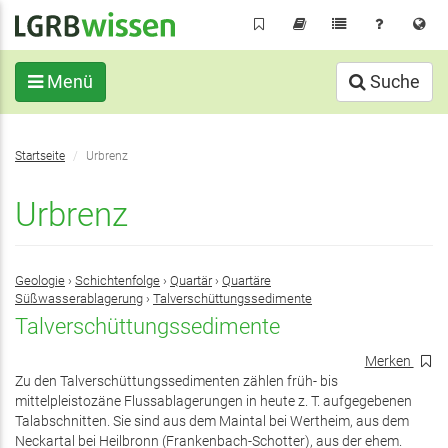
Direkt
zum
Inhalt
Menü
Suche
Sie
Startseite
Urbrenz
befinden
sich
Urbrenz
hier:
Geologie
›
Schichtenfolge
›
Quartär
›
Quartäre
Süßwasserablagerung
›
Talverschüttungssedimente
Talverschüttungssedimente
Merken
Zu den Talverschüttungssedimenten zählen früh- bis
mittelpleistozäne Flussablagerungen in heute z. T. aufgegebenen
Talabschnitten. Sie sind aus dem Maintal bei Wertheim, aus dem
Neckartal bei Heilbronn (Frankenbach-Schotter), aus der ehem.