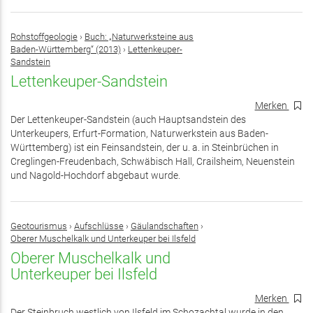
Rohstoffgeologie
›
Buch: „Naturwerksteine aus
Baden-Württemberg“ (2013)
›
Lettenkeuper-
Sandstein
Lettenkeuper-Sandstein
Merken
Der Lettenkeuper-Sandstein (auch Hauptsandstein des
Unterkeupers, Erfurt-Formation, Naturwerkstein aus Baden-
Württemberg) ist ein Feinsandstein, der u. a. in Steinbrüchen in
Creglingen-Freudenbach, Schwäbisch Hall, Crailsheim, Neuenstein
und Nagold-Hochdorf abgebaut wurde.
Geotourismus
›
Aufschlüsse
›
Gäulandschaften
›
Oberer Muschelkalk und Unterkeuper bei Ilsfeld
Oberer Muschelkalk und
Unterkeuper bei Ilsfeld
Merken
Der Steinbruch westlich von Ilsfeld im Schozachtal wurde in den