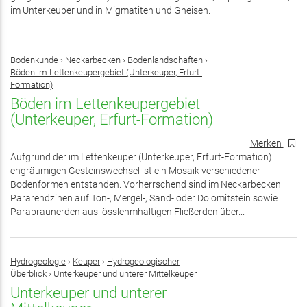
im Unterkeuper und in Migmatiten und Gneisen.
Bodenkunde
›
Neckarbecken
›
Bodenlandschaften
›
Böden im Lettenkeupergebiet (Unterkeuper, Erfurt-
Formation)
Böden im Lettenkeupergebiet
(Unterkeuper, Erfurt-Formation)
Merken
Aufgrund der im Lettenkeuper (Unterkeuper, Erfurt-Formation)
engräumigen Gesteinswechsel ist ein Mosaik verschiedener
Bodenformen entstanden. Vorherrschend sind im Neckarbecken
Pararendzinen auf Ton-, Mergel-, Sand- oder Dolomitstein sowie
Parabraunerden aus lösslehmhaltigen Fließerden über...
Hydrogeologie
›
Keuper
›
Hydrogeologischer
Überblick
›
Unterkeuper und unterer Mittelkeuper
Unterkeuper und unterer