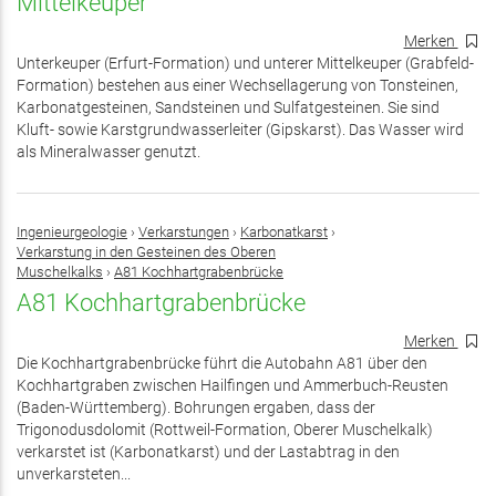
Mittelkeuper
Merken
Unterkeuper (Erfurt-Formation) und unterer Mittelkeuper (Grabfeld-
Formation) bestehen aus einer Wechsellagerung von Tonsteinen,
Karbonatgesteinen, Sandsteinen und Sulfatgesteinen. Sie sind
Kluft- sowie Karstgrundwasserleiter (Gipskarst). Das Wasser wird
als Mineralwasser genutzt.
Ingenieurgeologie
›
Verkarstungen
›
Karbonatkarst
›
Verkarstung in den Gesteinen des Oberen
Muschelkalks
›
A81 Kochhartgrabenbrücke
A81 Kochhartgrabenbrücke
Merken
Die Kochhartgrabenbrücke führt die Autobahn A81 über den
Kochhartgraben zwischen Hailfingen und Ammerbuch-Reusten
(Baden-Württemberg). Bohrungen ergaben, dass der
Trigonodusdolomit (Rottweil-Formation, Oberer Muschelkalk)
verkarstet ist (Karbonatkarst) und der Lastabtrag in den
unverkarsteten...