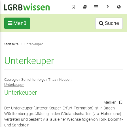
Direkt
zum
Inhalt
Menü
Suche
Sie
Startseite
Unterkeuper
befinden
sich
Unterkeuper
hier:
Geologie
›
Schichtenfolge
›
Trias
›
Keuper
›
Unterkeuper
Unterkeuper
Merken
Der Unterkeuper (Unterer Keuper, Erfurt-Formation) ist in Baden-
Württemberg großflächig in den Gäulandschaften (v. a. Hohenlohe)
vertreten und besteht v. a. aus einer Wechselfolge von Ton-, Dolomit-
und Sandstein.