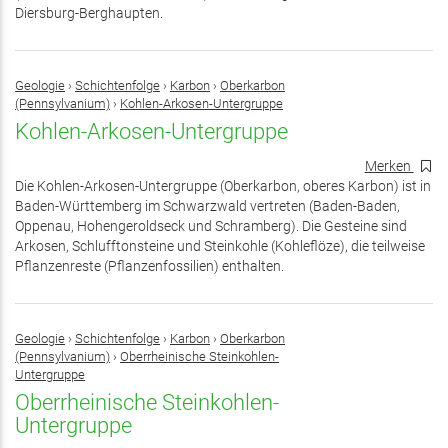
Diersburg-Berghaupten.
Geologie
›
Schichtenfolge
›
Karbon
›
Oberkarbon
(Pennsylvanium)
›
Kohlen-Arkosen-Untergruppe
Kohlen-Arkosen-Untergruppe
Merken
Die Kohlen-Arkosen-Untergruppe (Oberkarbon, oberes Karbon) ist in
Baden-Württemberg im Schwarzwald vertreten (Baden-Baden,
Oppenau, Hohengeroldseck und Schramberg). Die Gesteine sind
Arkosen, Schlufftonsteine und Steinkohle (Kohleflöze), die teilweise
Pflanzenreste (Pflanzenfossilien) enthalten.
Geologie
›
Schichtenfolge
›
Karbon
›
Oberkarbon
(Pennsylvanium)
›
Oberrheinische Steinkohlen-
Untergruppe
Oberrheinische Steinkohlen-
Untergruppe