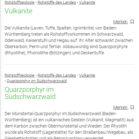
Rohstoffgeologie
›
Rohstoffe des Landes
›
Vulkanite
Vulkanite
Merken
Die Vulkanite (Laven, Tuffe, Spalten, Ignimbrite) von Baden-
Württemberg treten als Rohstoffvorkommen im Schwarzwald,
Odenwald, Kaiserstuhl und Hegau auf. Ihr Alter schwankt zwischen
Oberkarbon, Perm und Tertiär. Abbauwürdig sind Quarzporphyre
(Rhyolithe), Phonolithe (Bötzingen) und Deckentuffe.
Rohstoffgeologie
›
Rohstoffe des Landes
›
Vulkanite
›
Quarzporphyr im Südschwarzwald
Quarzporphyr im
Südschwarzwald
Merken
Der Münstertal-Quarzporphyr im Südschwarzwald (Baden-
Württemberg) ist ein vulkanisches Gestein (Vulkanit, Magmatit) aus
dem Karbon zwischen Obermünstertal und Wieden. Der Rhyolith
wurde als Rohstoff (Lagerstätte) für den Straßenbau/Wegebau, als
Gleisbettschotter und als Betonzuschlag verwendet.