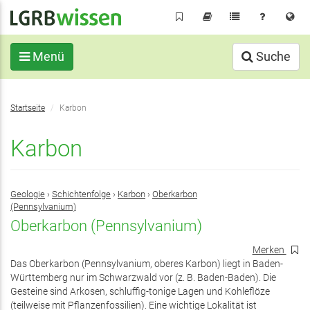
Direkt
zum
Inhalt
Menü
Suche
Sie
Startseite
Karbon
befinden
sich
Karbon
hier:
Geologie
›
Schichtenfolge
›
Karbon
›
Oberkarbon
(Pennsylvanium)
Oberkarbon (Pennsylvanium)
Merken
Das Oberkarbon (Pennsylvanium, oberes Karbon) liegt in Baden-
Württemberg nur im Schwarzwald vor (z. B. Baden-Baden). Die
Gesteine sind Arkosen, schluffig-tonige Lagen und Kohleflöze
(teilweise mit Pflanzenfossilien). Eine wichtige Lokalität ist