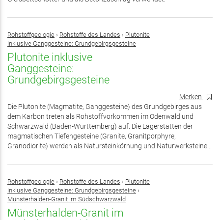
Rohstoffgeologie
›
Rohstoffe des Landes
›
Plutonite
inklusive Ganggesteine: Grundgebirgsgesteine
Plutonite inklusive
Ganggesteine:
Grundgebirgsgesteine
Merken
Die Plutonite (Magmatite, Ganggesteine) des Grundgebirges aus
dem Karbon treten als Rohstoffvorkommen im Odenwald und
Schwarzwald (Baden-Württemberg) auf. Die Lagerstätten der
magmatischen Tiefengesteine (Granite, Granitporphyre,
Granodiorite) werden als Natursteinkörnung und Naturwerksteine...
Rohstoffgeologie
›
Rohstoffe des Landes
›
Plutonite
inklusive Ganggesteine: Grundgebirgsgesteine
›
Münsterhalden-Granit im Südschwarzwald
Münsterhalden-Granit im