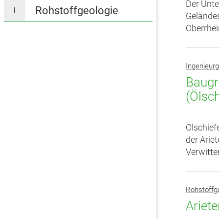
Der Unte
Rohstoffgeologie
Geländes
Oberrhei
Ingenieurg
Baugr
(Ölsc
Ölschief
der Arie
Verwitte
Rohstoffg
Ariet