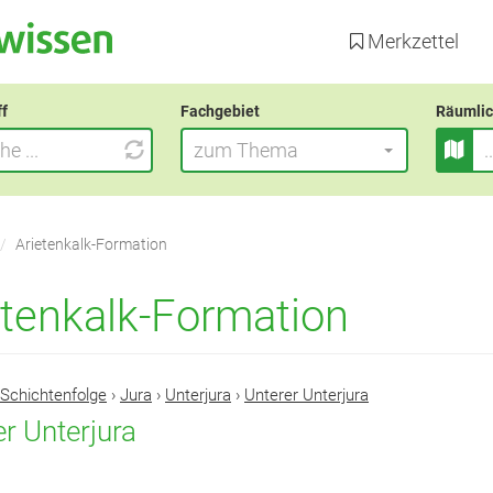
Direkt
zum
Merkzettel
Inhalt
ff
Fachgebiet
Räumlic
zum Thema
Arietenkalk-Formation
etenkalk-Formation
Schichtenfolge
›
Jura
›
Unterjura
›
Unterer Unterjura
r Unterjura