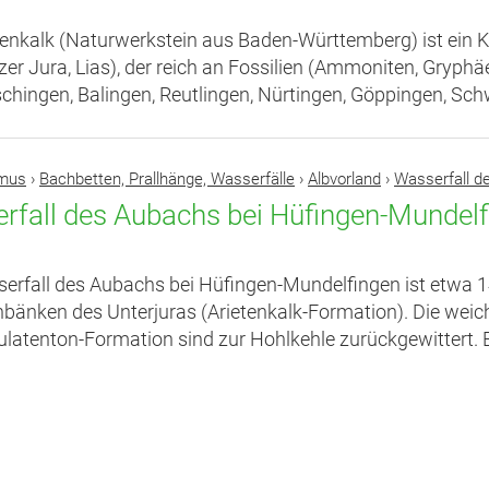
tenkalk (Naturwerkstein aus Baden-Württemberg) ist ein K
er Jura, Lias), der reich an Fossilien (Ammoniten, Gryphä
hingen, Balingen, Reutlingen, Nürtingen, Göppingen, Sc
smus
›
Bachbetten, Prallhänge, Wasserfälle
›
Albvorland
›
Wasserfall d
rfall des Aubachs bei Hüfingen-Mundelf
erfall des Aubachs bei Hüfingen-Mundelfingen ist etwa 14
nbänken des Unterjuras (Arietenkalk-Formation). Die weic
latenton-Formation sind zur Hohlkehle zurückgewittert. En