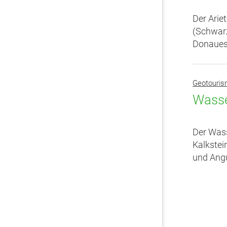
Der Arie
(Schwarz
Donauesc
Geotouri
Wasse
Der Wass
Kalkstei
und Angu