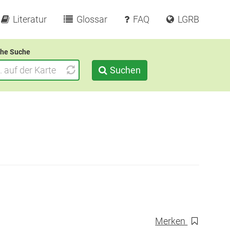
Literatur
Glossar
FAQ
LGRB
he Suche
Suchen
Merken