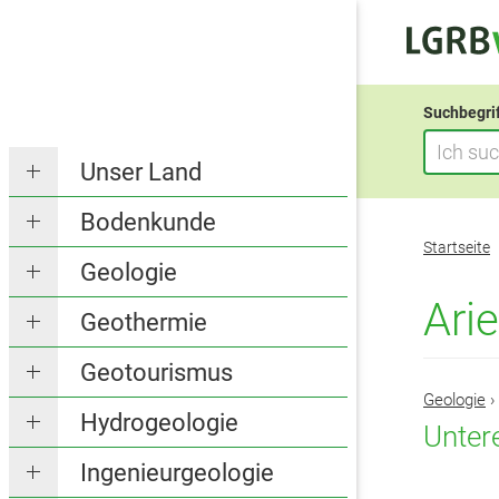
Suchbegri
Unser Land
Bodenkunde
Sie
Startseite
befinden
Geologie
sich
Ari
Geothermie
hier:
Geotourismus
Geologie
›
Hydrogeologie
Untere
Ingenieurgeologie