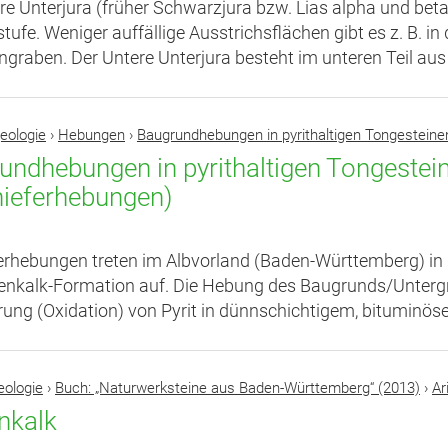
re Unterjura (früher Schwarzjura bzw. Lias alpha und beta
tufe. Weniger auffällige Ausstrichsflächen gibt es z. B. 
ngraben. Der Untere Unterjura besteht im unteren Teil aus
eologie
›
Hebungen
›
Baugrundhebungen in pyrithaltigen Tongesteine
undhebungen in pyrithaltigen Tongestei
hieferhebungen)
erhebungen treten im Albvorland (Baden-Württemberg) in 
tenkalk-Formation auf. Die Hebung des Baugrunds/Untergr
rung (Oxidation) von Pyrit in dünnschichtigem, bituminös
eologie
›
Buch: „Naturwerksteine aus Baden-Württemberg“ (2013)
›
Ar
enkalk