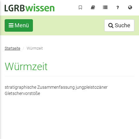
Direkt
zum
Inhalt
Menü
Suche
Sie
Startseite
Würmzeit
befinden
sich
Würmzeit
hier:
stratigraphische Zusammenfassung jungpleistozäner
Gletschervorstöße