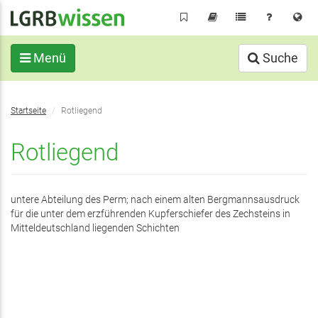
Direkt
zum
Inhalt
Menü
Suche
Sie
Startseite
Rotliegend
befinden
sich
Rotliegend
hier:
untere Abteilung des Perm; nach einem alten Bergmannsausdruck
für die unter dem erzführenden Kupferschiefer des Zechsteins in
Mitteldeutschland liegenden Schichten