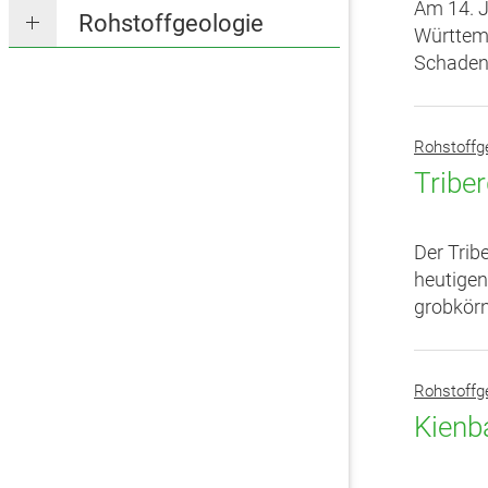
Am 14. J
Rohstoffgeologie
Württem
Schadens
Rohstoffg
Triber
Der Trib
heutigen
grobkörn
Rohstoffg
Kienb