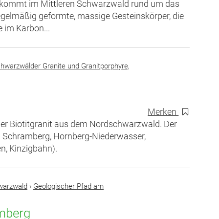
nd kommt im Mittleren Schwarzwald rund um das
egelmäßig geformte, massige Gesteinskörper, die
 im Karbon...
hwarzwälder Granite und Granitporphyre,
Merken
niger Biotitgranit aus dem Nordschwarzwald. Der
in Schramberg, Hornberg-Niederwasser,
n, Kinzigbahn).
warzwald
›
Geologischer Pfad am
amberg