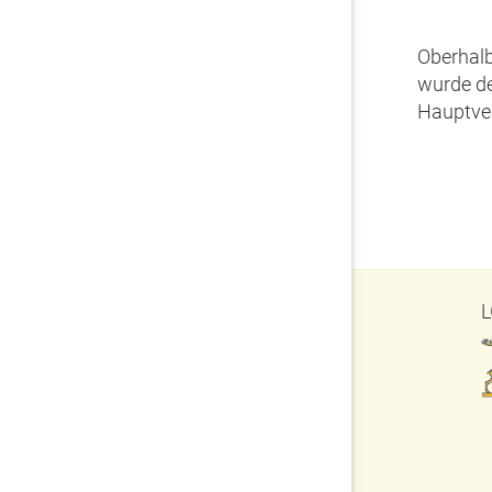
Oberhalb
wurde de
Hauptver
L