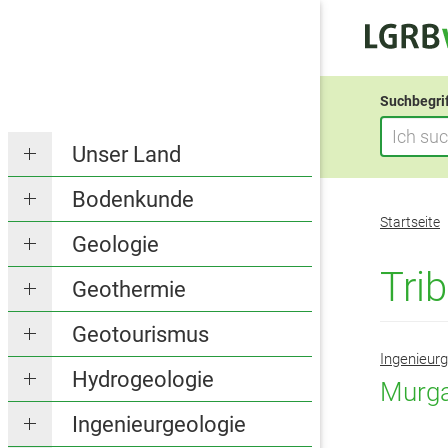
Suchbegri
Unser Land
Bodenkunde
Sie
Startseite
befinden
Geologie
sich
Trib
Geothermie
hier:
Geotourismus
Ingenieurg
Hydrogeologie
Murga
Ingenieurgeologie