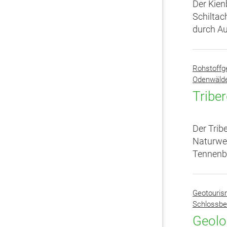
Der Kien
Schiltac
durch Au
Rohstoffg
Odenwälde
Triber
Der Trib
Naturwer
Tennenbr
Geotouri
Schlossbe
Geolo