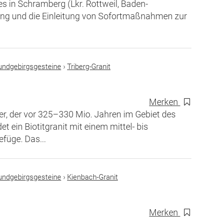
 in Schramberg (Lkr. Rottweil, Baden-
ng und die Einleitung von Sofortmaßnahmen zur
rundgebirgsgesteine
›
Triberg-Granit
Merken
per, der vor 325–330 Mio. Jahren im Gebiet des
 ein Biotitgranit mit einem mittel- bis
efüge. Das...
rundgebirgsgesteine
›
Kienbach-Granit
Merken