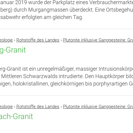
anuar 2019 wurde der Parkplatz eines Verbrauchermarktes
berg) durch Murgangmassen überdeckt. Eine Ortsbegehu
abwehr erfolgten am gleichen Tag.
eologie
›
Rohstoffe des Landes
›
Plutonite inklusive Ganggesteine: G
g-Granit
erg-Granit ist ein unregelmäßiger, massiger Intrusionskör
 Mittleren Schwarzwalds intrudierte. Den Hauptkörper bildet
igen, holokristallinen, gleichkörnigen bis porphyrartigen G
eologie
›
Rohstoffe des Landes
›
Plutonite inklusive Ganggesteine: G
ach-Granit