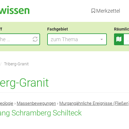
Direkt
zum
Merkzettel
Inhalt
ff
Fachgebiet
Räumlic
zum Thema
Triberg-Granit
erg-Granit
eologie
›
Massenbewegungen
›
Murgangähnliche Ereignisse (Fließen
ng Schramberg Schilteck