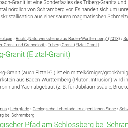
bach-Granit ist eine Sonderfazies des Triberg-Granits u
htal nördlich von Schramberg vor. Es handelt sich um unr
skristallisation aus einer sauren magmatischen Schmelze
eologie
›
Buch: „Naturwerksteine aus Baden-Württemberg“ (2013)
›
Sc
r Granit und Granodiorit
›
Triberg-Granit (Elztal-Granit)
g-Granit (Elztal-Granit)
erg-Granit (auch Elztal-G.) ist ein mittelkörniger/grobkör
kstein aus Baden-Württemberg (Pluton, Intrusion) wird 
onn und Yach abgebaut (z. B. für Jubiläumssäule, Brücke
smus
›
Lehrpfade
›
Geologische Lehrpfade im eigentlichen Sinne
›
Sch
rg bei Schramberg
gischer Pfad am Schlossberg bei Schr