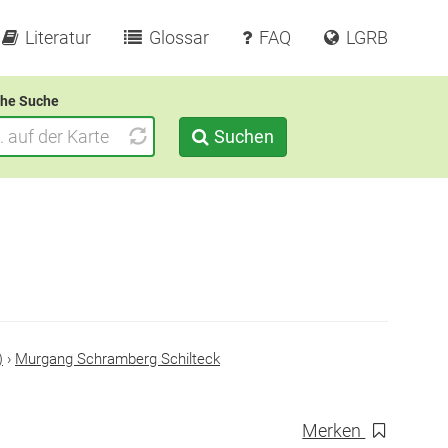
Literatur
Glossar
FAQ
LGRB
he Suche
Suchen
)
›
Murgang Schramberg Schilteck
Merken